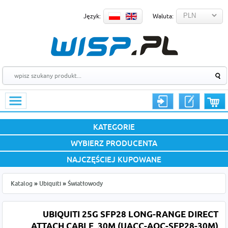
Język:
Waluta:
KATEGORIE
WYBIERZ PRODUCENTA
NAJCZĘŚCIEJ KUPOWANE
Katalog
»
Ubiquiti
»
Światłowody
UBIQUITI 25G SFP28 LONG-RANGE DIRECT
ATTACH CABLE, 30M (UACC-AOC-SFP28-30M)