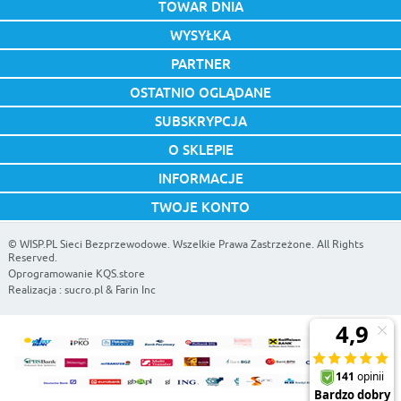
TOWAR DNIA
WYSYŁKA
PARTNER
OSTATNIO OGLĄDANE
SUBSKRYPCJA
O SKLEPIE
INFORMACJE
TWOJE KONTO
©
WISP.PL Sieci Bezprzewodowe
. Wszelkie Prawa Zastrzeżone. All Rights
Reserved.
Oprogramowanie KQS.store
Realizacja :
sucro.pl
&
Farin Inc