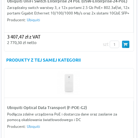
Ubiquiti UniFi Switch Enterprise 24 PoE (USW-Enterprise-24-PoE)
Zarządzalny switch warstwy 3, z 12x portami 2.5 Gb PoE+ 802.3af/at, 12x
portami Gigabit Ethernet 10/100/1000 Mb/s oraz 2x slotami 10GbE SFP+
Producent:
Ubiquiti
3 407,47 zł z VAT
2 770,30 zł netto
szt
PRODUKTY Z TEJ SAMEJ KATEGORII
Ubiquiti Optical Data Transport (F-POE-G2)
Podłącza zdalne urządzenia PoE i dostarcza dane oraz zasilanie za
pomocą okablowania światłowodowego i DC
Producent:
Ubiquiti