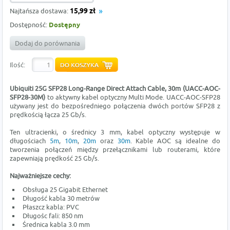
Najtańsza dostawa:
15,99 zł
Dostępność:
Dostępny
Dodaj do porównania
Ilość:
Ubiquiti 25G SFP28 Long-Range Direct Attach Cable, 30m (UACC-AOC-
SFP28-30M)
to aktywny kabel optyczny Multi Mode. UACC-AOC-SFP28
używany jest do bezpośredniego połączenia dwóch portów SFP28 z
prędkością łącza 25 Gb/s.
Ten ultracienki, o średnicy 3 mm, kabel optyczny występuje w
długościach
5m
,
10m
,
20m
oraz
30m
. Kable AOC są idealne do
tworzenia połączeń między przełącznikami lub routerami, które
zapewniają prędkość 25 Gb/s.
Najważniejsze cechy:
Obsługa 25 Gigabit Ethernet
Długość kabla 30 metrów
Płaszcz kabla: PVC
Długośc fali: 850 nm
Średnica kabla 3.0 mm