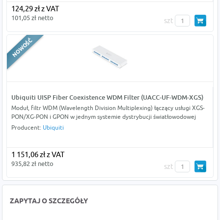
124,29 zł z VAT
101,05 zł netto
szt
Ubiquiti UISP Fiber Coexistence WDM Filter (UACC-UF-WDM-XGS)
Moduł, filtr WDM (Wavelength Division Multiplexing) łączący usługi XGS-
PON/XG-PON i GPON w jednym systemie dystrybucji światłowodowej
Producent:
Ubiquiti
1 151,06 zł z VAT
935,82 zł netto
szt
ZAPYTAJ O SZCZEGÓŁY