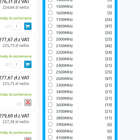
276,31 zł z VAT
1500MHz
(3)
224,64 zł netto
1600MHz
(3)
Dodaj do porównania
1700MHz
(26)
1800MHz
(47)
szt
1900MHz
(26)
2000MHz
(25)
277,67 zł z VAT
225,75 zł netto
2100MHz
(46)
2200MHz
(24)
Dodaj do porównania
2300MHz
(25)
szt
2400MHz
(21)
2500MHz
(25)
277,67 zł z VAT
2600MHz
(47)
225,75 zł netto
3300MHz
(21)
3400MHz
(21)
Dodaj do porównania
3500MHz
(21)
szt
3600MHz
(19)
3700MHz
(21)
279,69 zł z VAT
3800MHz
(11)
227,39 zł netto
3900MHz
(6)
4000MHz
(6)
Dodaj do porównania
4100MHz
(6)