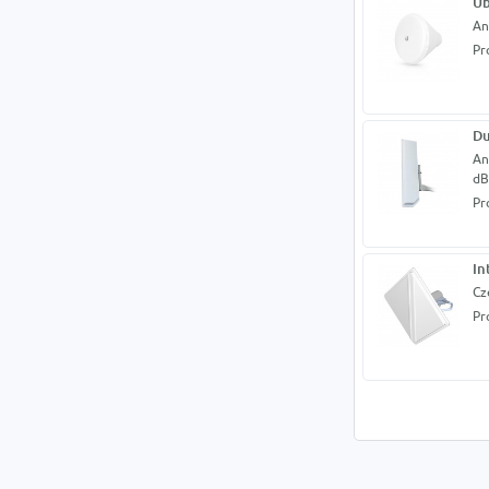
Ub
An
Pr
Du
An
dB
Pr
In
Cz
Pr