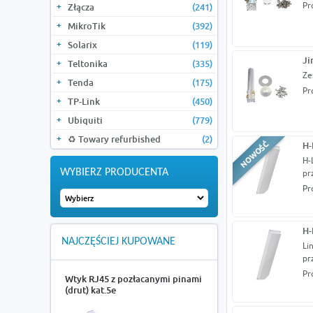
Pr
Złącza
(241)
MikroTik
(392)
Solarix
(119)
Ji
Teltonika
(335)
Ze
Tenda
(175)
Pr
TP-Link
(450)
Ubiquiti
(779)
♻️ Towary refurbished
(2)
H-
H-
WYBIERZ PRODUCENTA
pr
Pr
H-
NAJCZĘŚCIEJ KUPOWANE
Li
pr
Pr
Wtyk RJ45 z pozłacanymi pinami
(drut) kat.5e