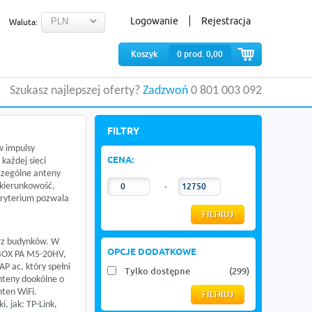
Logowanie
Rejestracja
Waluta:
Koszyk
0
prod.
0,00
Szukasz najlepszej oferty?
Zadzwoń
0 801 003 092
FILTRY
w impulsy
CENA:
każdej sieci
czególne anteny
, kierunkowość,
-
kryterium pozwala
rz budynków. W
OPCJE DODATKOWE
iBOX PA M5-20HV,
hAP ac
, który spełni
Tylko dostępne
(299)
nteny dookólne o
nten WiFi.
, jak: TP-Link,