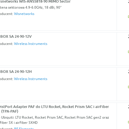
snetworks WIS-ANS5818-90 MIMO Sector
tena sektorowa 4.9-6.0GHz, 18 dBi, 90°
oducent:
Wisnetworks
BOX SA 24-90-12V
oducent:
Wireless Instruments
BOX SA 24-90-12H
oducent:
Wireless Instruments
istPort Adapter PAF do LTU Rocket, Rocket Prism 5AC i airFiber
 (TPA-PAF)
 Ubiquiti: LTU Rocket, Rocket Prism 5AC, Rocket Prism 5AC gen2 oraz
rFiber 5X i airFiber 5XHD
oducent:
RF Elements