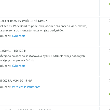
gaEter BOX 19 WideBand MMCX
gaEter 19 WideBand to panelowa, abonencka antena kierunkowa,
zeznaczona do montażu na zewnątrz budynków.
oducent:
Cyberbajt
gaSektor 15/120 H
ofesjonalna antena sektorowa o zysku 15dBi dla stacji bazowych
iałających w paśmie 5 GHz.
oducent:
Cyberbajt
BOX SA M24-90-15HV
oducent:
Wireless Instruments