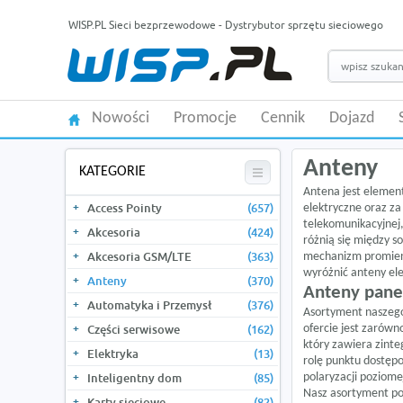
WISP.PL Sieci bezprzewodowe - Dystrybutor sprzętu sieciowego
Nowości
Promocje
Cennik
Dojazd
Anteny
KATEGORIE
Antena jest elemen
Access Pointy
(657)
elektryczne oraz za
telekomunikacyjnej,
Akcesoria
(424)
różnią się między s
Akcesoria GSM/LTE
(363)
mechanizm promieni
wyróżnić anteny el
Anteny
(370)
Anteny pane
Automatyka i Przemysł
(376)
Asortyment naszego
Części serwisowe
(162)
ofercie jest zarów
który zawiera zint
Elektryka
(13)
rolę punktu dostęp
Inteligentny dom
(85)
polaryzacji poziome
Nasz asortyment poc
Karty sieciowe
(82)