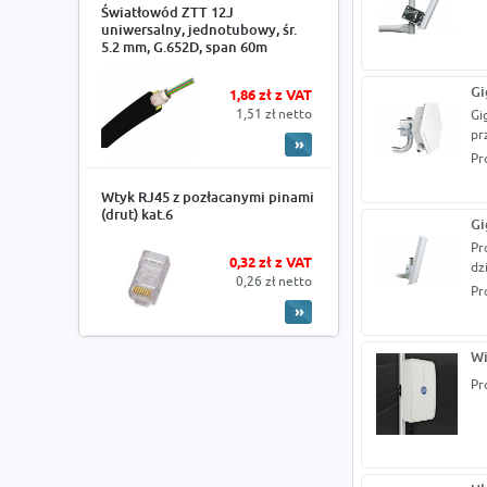
Światłowód ZTT 12J
uniwersalny, jednotubowy, śr.
5.2 mm, G.652D, span 60m
Gi
1,86 zł z VAT
1,51 zł netto
Gi
pr
Pr
Wtyk RJ45 z pozłacanymi pinami
(drut) kat.6
Gi
Pr
0,32 zł z VAT
dz
0,26 zł netto
Pr
Wi
Pr