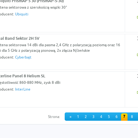
iquiti PrismAP 5 30 (PrismAP-5-30)
tena sektorowa z szerokością wiązki 30°
oducent:
Ubiquiti
al Band Sektor 2H 5V
tena sektorowa 14 dBi dla pasma 2,4 GHz z polaryzacją poziomą oraz 16
i dla 5 GHz z polaryzacją pionową, 2x złącza N/żeńskie
oducent:
Cyberbajt
terline Panel 8 Helium SL
ęstotliwość 860-880 MHz, zysk 8 dBi
oducent:
InterLine
7
Strona:
«
1
2
3
4
5
6
8