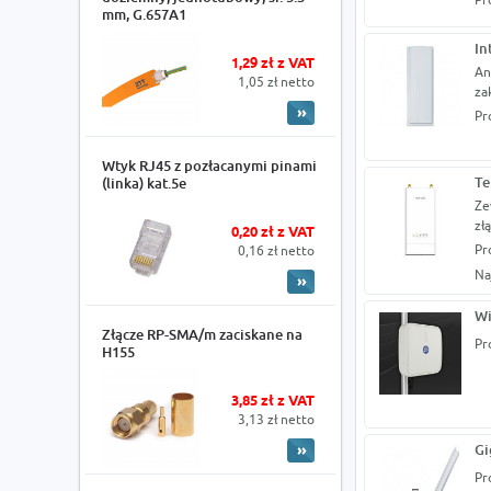
mm, G.657A1
In
1,29 zł z VAT
An
1,05 zł netto
za
Pr
Wtyk RJ45 z pozłacanymi pinami
Te
(linka) kat.5e
Ze
zł
0,20 zł z VAT
Pr
0,16 zł netto
Na
Wi
Złącze RP-SMA/m zaciskane na
Pr
H155
3,85 zł z VAT
3,13 zł netto
Gi
Pr