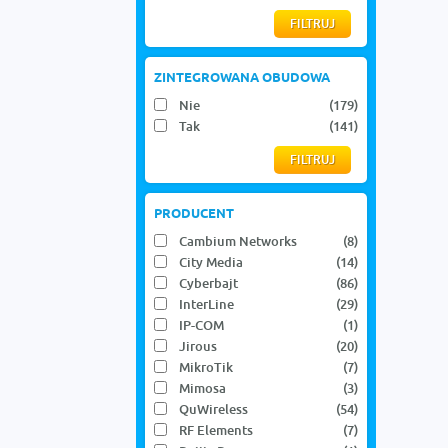
ZINTEGROWANA OBUDOWA
Nie
(179)
Tak
(141)
PRODUCENT
Cambium Networks
(8)
City Media
(14)
Cyberbajt
(86)
InterLine
(29)
IP-COM
(1)
Jirous
(20)
MikroTik
(7)
Mimosa
(3)
QuWireless
(54)
RF Elements
(7)