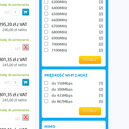
6300MHz
(3)
Dodaj do porównania
6400MHz
(2)
szt
6500MHz
(2)
6600MHz
(2)
295,20 zł z VAT
6700MHz
(2)
240,00 zł netto
6800MHz
(2)
6900MHz
(2)
Dodaj do porównania
7000MHz
(2)
szt
7100MHz
(2)
301,35 zł z VAT
245,00 zł netto
Dodaj do porównania
PRĘDKOŚĆ WI-FI 2.4GHZ
szt
do 150Mbps
(1)
do 300Mbps
(2)
301,35 zł z VAT
do 433Mbps
(1)
245,00 zł netto
do 867Mbps
(5)
Dodaj do porównania
szt
MIMO