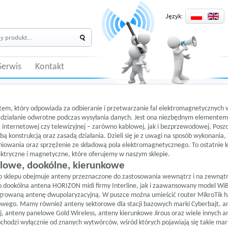
Język:
Serwis
Kontakt
tem, który odpowiada za odbieranie i przetwarzanie fal elektromagnetycznych 
 działanie odwrotne podczas wysyłania danych. Jest ona niezbędnym elementem 
 internetowej czy telewizyjnej – zarówno kablowej, jak i bezprzewodowej. Posz
obą konstrukcją oraz zasadą działania. Dzieli się je z uwagi na sposób wykonania
owania oraz sprzężenie ze składową pola elektromagnetycznego. To ostatnie 
ektryczne i magnetyczne, które oferujemy w naszym sklepie.
lowe, dookólne, kierunkowe
 sklepu obejmuje anteny przeznaczone do zastosowania wewnątrz i na zewnąt
no dookólna antena HORIZON midi firmy Interline, jak i zaawansowany model W
egrowaną antenę dwupolaryzacyjną. W puszce można umieścić
router MikroTik 
owego. Mamy również anteny sektorowe dla stacji bazowych marki Cyberbajt, a
j, anteny panelowe Gold Wireless, anteny kierunkowe Jirous oraz wiele innych a
hodzi wyłącznie od znanych wytwórców, wśród których pojawiają się takie marki