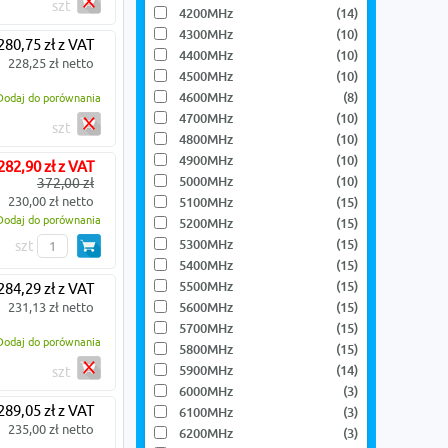
szt
4200MHz
(14)
4300MHz
(10)
280,75 zł z VAT
4400MHz
(10)
228,25 zł netto
4500MHz
(10)
4600MHz
(8)
Dodaj do porównania
4700MHz
(10)
szt
4800MHz
(10)
4900MHz
(10)
282,90 zł z VAT
5000MHz
(10)
372,00 zł
230,00 zł netto
5100MHz
(15)
Dodaj do porównania
5200MHz
(15)
5300MHz
(15)
szt
5400MHz
(15)
5500MHz
(15)
284,29 zł z VAT
231,13 zł netto
5600MHz
(15)
5700MHz
(15)
Dodaj do porównania
5800MHz
(15)
5900MHz
(14)
szt
6000MHz
(3)
289,05 zł z VAT
6100MHz
(3)
235,00 zł netto
6200MHz
(3)