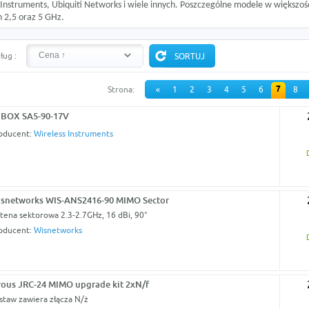
 Instruments, Ubiquiti Networks i wiele innych. Poszczególne modele w większoś
 2,5 oraz 5 GHz.
ług :
7
Strona:
«
1
2
3
4
5
6
8
BOX SA5-90-17V
oducent:
Wireless Instruments
snetworks WIS-ANS2416-90 MIMO Sector
tena sektorowa 2.3-2.7GHz, 16 dBi, 90°
oducent:
Wisnetworks
rous JRC-24 MIMO upgrade kit 2xN/f
staw zawiera złącza N/ż