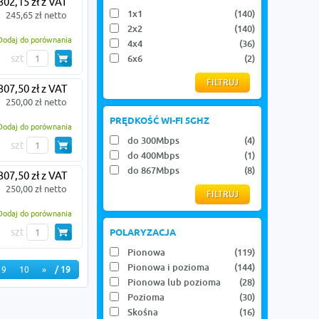
302,15 zł z VAT
1x1
(140)
245,65 zł netto
2x2
(140)
Dodaj do porównania
4x4
(36)
szt
6x6
(2)
307,50 zł z VAT
250,00 zł netto
PRĘDKOŚĆ WI-FI 5GHZ
Dodaj do porównania
do 300Mbps
(4)
szt
do 400Mbps
(1)
do 867Mbps
(8)
307,50 zł z VAT
250,00 zł netto
Dodaj do porównania
szt
POLARYZACJA
Pionowa
(119)
Pionowa i pozioma
(144)
9
10
»
/ 19
Pionowa lub pozioma
(28)
Pozioma
(30)
Skośna
(16)