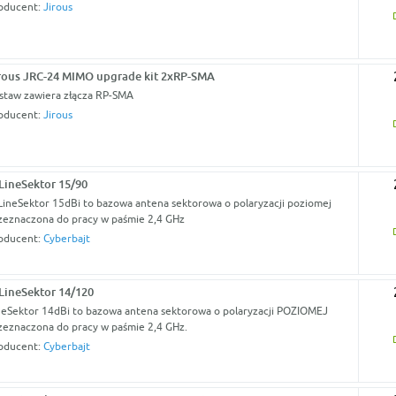
oducent:
Jirous
rous JRC-24 MIMO upgrade kit 2xRP-SMA
staw zawiera złącza RP-SMA
oducent:
Jirous
LineSektor 15/90
LineSektor 15dBi to bazowa antena sektorowa o polaryzacji poziomej
zeznaczona do pracy w paśmie 2,4 GHz
oducent:
Cyberbajt
LineSektor 14/120
neSektor 14dBi to bazowa antena sektorowa o polaryzacji POZIOMEJ
zeznaczona do pracy w paśmie 2,4 GHz.
oducent:
Cyberbajt