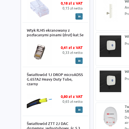
Wi
0,18 zł z VAT
An
0,15 zł netto
Pr
Wtyk RJ45 ekranowany z
pozłacanymi pinami (drut) kat.5e
Wi
Pr
0,41 zł z VAT
0,33 zł netto
Wi
Światłowód 1J DROP microADSS
Pr
G.657A2 Heavy Duty Tube,
czarny
0,80 zł z VAT
0,65 zł netto
Tw
5X
Do
ai
Światłowód ZTT 2J DAC
doziemny, jednotubowy, śr. 5.3
Pr