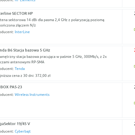
terline SECTOR HP
tena sektorowa 14 dBi dla pasma 2,4 GHz z polaryzacją poziomą
kończona złączem N/ż
oducent:
InterLine
nda B6 Stacja bazowa 5 GHz
wnętrzny stacja bazowa pracująca w paśmie 5 GHz, 300Mb/s, z 2x
ączami antenowymi RP-SMA
oducent:
Tenda
jniższa cena z 30 dni: 372,00 zł
BOX PA5-23
oducent:
Wireless Instruments
gaSektor 19/45 V
oducent:
Cyberbajt