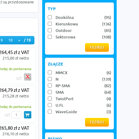
ci są przystosowane
TYP
Dookólna
(95)
Kierunkowa
(136)
Outdoor
(45)
Sektorowa
(108)
9
10
»
/ 19
264,45 zł z VAT
215,00 zł netto
ZŁĄCZE
Dodaj do porównania
MMCX
(6)
szt
N
(139)
RP-SMA
(82)
264,79 zł z VAT
SMA
(64)
215,28 zł netto
TwistPort
(4)
U.FL
(6)
Dodaj do porównania
WaveGuide
(3)
szt
265,80 zł z VAT
216,10 zł netto