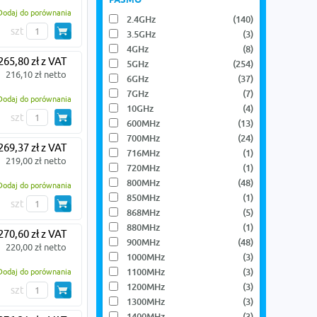
PASMO
Dodaj do porównania
2.4GHz
(140)
szt
3.5GHz
(3)
4GHz
(8)
265,80 zł z VAT
5GHz
(254)
216,10 zł netto
6GHz
(37)
7GHz
(7)
Dodaj do porównania
10GHz
(4)
szt
600MHz
(13)
700MHz
(24)
269,37 zł z VAT
716MHz
(1)
219,00 zł netto
720MHz
(1)
800MHz
(48)
Dodaj do porównania
850MHz
(1)
szt
868MHz
(5)
880MHz
(1)
270,60 zł z VAT
900MHz
(48)
220,00 zł netto
1000MHz
(3)
1100MHz
(3)
Dodaj do porównania
1200MHz
(3)
szt
1300MHz
(3)
1400MHz
(3)