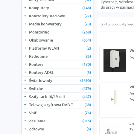
Cyberbajt, Wireless
Komputery
(148)
do pracy w pasmach
Kontrolery sieciowe
(27)
Media konwertery
(73)
Sortuj produkty wed
Monitoring
(268)
Okablowanie
(654)
Platformy WLAN
(2)
Wi
Radiolinie
(85)
Pr
Routery
(170)
Routery ADSL
(5)
Światłowody
(1690)
Wi
Switche
(679)
An
Szafy rack 10/19 cali
(467)
Pr
Telewizja cyfrowa DVB-T
(68)
VoIP
(76)
Zasilanie
(815)
Ji
Zdrowie
(6)
Ze