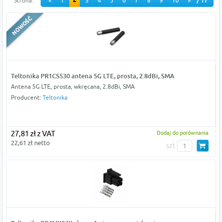
2
Strona:
«
1
3
4
5
6
7
8
9
10
»
/ 17
Teltonika PR1CS530 antena 5G LTE, prosta, 2.8dBi, SMA
Antena 5G LTE, prosta, wkręcana, 2.8dBi, SMA
Producent:
Teltonika
27,81 zł z VAT
Dodaj do porównania
22,61 zł netto
szt