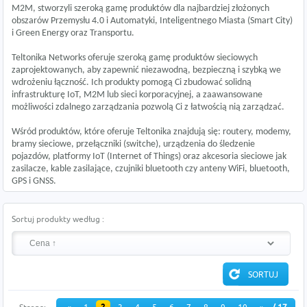
M2M, stworzyli szeroką gamę produktów dla najbardziej złożonych
obszarów Przemysłu 4.0 i Automatyki, Inteligentnego Miasta (Smart City)
i Green Energy oraz Transportu.
Teltonika Networks oferuje szeroką gamę produktów sieciowych
zaprojektowanych, aby zapewnić niezawodną, ​​bezpieczną i szybką we
wdrożeniu łączność. Ich produkty pomogą Ci zbudować solidną
infrastrukturę IoT, M2M lub sieci korporacyjnej, a zaawansowane
możliwości zdalnego zarządzania pozwolą Ci z łatwością nią zarządzać.
Wśród produktów, które oferuje Teltonika znajdują się: routery, modemy,
bramy sieciowe, przełączniki (switche), urządzenia do śledzenie
pojazdów, platformy IoT (Internet of Things) oraz akcesoria sieciowe jak
zasilacze, kable zasilające, czujniki bluetooth czy anteny WiFi, bluetooth,
GPS i GNSS.
Sortuj produkty według :