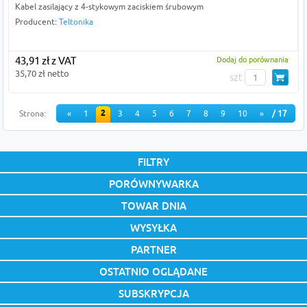
Kabel zasilający z 4-stykowym zaciskiem śrubowym
Producent:
Teltonika
43,91 zł z VAT
Dodaj do porównania
35,70 zł netto
szt
2
Strona:
«
1
3
4
5
6
7
8
9
10
»
/ 17
FILTRY
PORÓWNYWARKA
TOWAR DNIA
WYSYŁKA
PARTNER
OSTATNIO OGLĄDANE
SUBSKRYPCJA