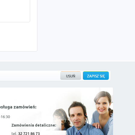
bsługa zamówień:
-16:30
Zamówienia detaliczne:
tel.
32 721 86 73