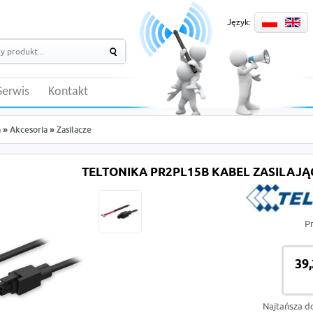
Język:
Serwis
Kontakt
a
»
Akcesoria
»
Zasilacze
TELTONIKA PR2PL15B KABEL ZASILAJĄ
P
39,
Najtańsza d