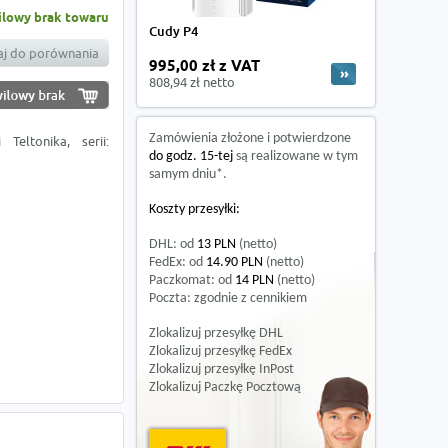
lowy brak towaru
Cudy P4
j do porównania
995,00 zł z VAT
808,94 zł netto
Zamówienia złożone i potwierdzone
eltonika, serii:
do godz. 15-tej
są realizowane w tym
samym dniu*.
Koszty przesyłki:
DHL: od
13 PLN
(netto)
FedEx: od
14.90 PLN
(netto)
Paczkomat: od
14 PLN
(netto)
Poczta: zgodnie z cennikiem
Zlokalizuj przesyłkę DHL
Zlokalizuj przesyłkę FedEx
Zlokalizuj przesyłkę InPost
Zlokalizuj Paczkę Pocztową