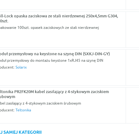
ll-Lock opaska zaciskowa ze stali nierdzewnej 250x4,5mm G304,
0szt.
akowanie 100szt. opasek zaciskowych ze stali nierdzewnej
duł przemysłowy na keystone na szynę DIN (SXKJ-DIN-GY)
duł przemysłowy do montażu keystone 1xRJ45 na szynę DIN
oducent:
Solarix
ltonika PR2FK20M kabel zasilający z 4-stykowym zaciskiem
rubowym
bel zasilający z 4-stykowym zaciskiem śrubowym
oducent:
Teltonika
J SAMEJ KATEGORII