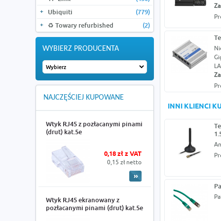
Za
Ubiquiti
(779)
Pr
♻️ Towary refurbished
(2)
Te
Ni
WYBIERZ PRODUCENTA
Gi
L
Za
Pr
NAJCZĘŚCIEJ KUPOWANE
INNI KLIENCI 
Wtyk RJ45 z pozłacanymi pinami
Te
(drut) kat.5e
1.
An
0,18 zł z VAT
Pr
0,15 zł netto
Pa
Pa
Wtyk RJ45 ekranowany z
pozłacanymi pinami (drut) kat.5e