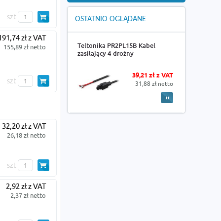
szt
OSTATNIO OGLĄDANE
191,74 zł z VAT
Teltonika PR2PL15B Kabel
155,89 zł netto
zasilający 4-drożny
39,21 zł z VAT
szt
31,88 zł netto
32,20 zł z VAT
26,18 zł netto
szt
2,92 zł z VAT
2,37 zł netto