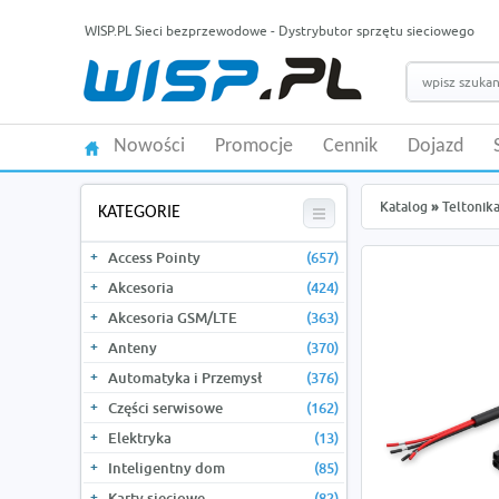
WISP.PL Sieci bezprzewodowe - Dystrybutor sprzętu sieciowego
Nowości
Promocje
Cennik
Dojazd
Katalog
»
Teltonik
KATEGORIE
Access Pointy
(657)
Akcesoria
(424)
Akcesoria GSM/LTE
(363)
Anteny
(370)
Automatyka i Przemysł
(376)
Części serwisowe
(162)
Elektryka
(13)
Inteligentny dom
(85)
Karty sieciowe
(82)