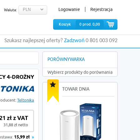
Logowanie
Rejestracja
Waluta:
Koszyk
0
prod.
0,00
Szukasz najlepszej oferty?
Zadzwoń
0 801 003 092
PORÓWNYWARKA
Wybierz produkty do porównania
CY 4-DROŻNY
TOWAR DNIA
roducent:
Teltonika
21 zł z VAT
31,88 zł netto
ostawa:
15,99 zł