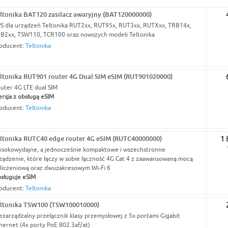
ltonika BAT120 zasilacz awaryjny (BAT120000000)
S dla urządzeń Teltonika RUT2xx, RUT95x, RUT3xx, RUTXxx, TRB14x,
B2xx, TSW110, TCR100 oraz nowszych modeli Teltonika
oducent:
Teltonika
ltonika RUT901 router 4G Dual SIM eSIM (RUT901020000)
uter 4G LTE dual SIM
rsja z obsługą eSIM
oducent:
Teltonika
ltonika RUTC40 edge router 4G eSIM (RUTC40000000)
1 
sokowydajne, a jednocześnie kompaktowe i wszechstronne
ządzenie, które łączy w sobie łączność 4G Cat 4 z zaawansowaną mocą
liczeniową oraz dwuzakresowym Wi-Fi 6
sługuje eSIM
oducent:
Teltonika
ltonika TSW100 (TSW100010000)
ezarządzalny przełącznik klasy przemysłowej z 5x portami Gigabit
hernet (4x porty PoE 802.3af/at)