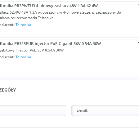
ltonika PR3PWEU3 4-pinowy zasilacz 48V 1.3A 62.4W
silacz 62.4W 48V 1.3A wyposażony w 4-pinowe złącze, przeznaczony do
silania routerów marki Teltonika
oducent:
Teltonika
ltonika PR325EUB injector PoE Gigabit 56V 0.54A 30W
gabitowy Injector PoE 56V 0.54A 30W
oducent:
Teltonika
CZEGÓŁY