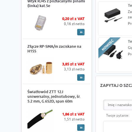
Wtyk RJ45 z pozłacanymi pinami
Te
(linka) kat.5e
Za
za
0,20 zł z VAT
Pr
0,16 zł netto
Te
Złącze RP-SMA/m zaciskane na
Gi
H155
Pr
3,85 zł z VAT
3,13 zł netto
ZAPYTAJ O SZ
Światłowód ZTT 12J
uniwersalny, jednotubowy, śr.
5.2 mm, G.652D, span 60m
1,86 zł z VAT
Twoje pytanie:
1,51 zł netto