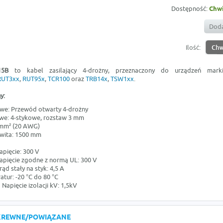
Dostępność:
Chwi
Doda
Ilość:
15B
to kabel zasilający 4-drożny, przeznaczony do urządzeń marki T
RUT3xx
,
RUT95x
,
TCR100
oraz
TRB14x
,
TSW1xx
.
y:
owe: Przewód otwarty 4-drożny
owe: 4-stykowe, rozstaw 3 mm
5 mm² (20 AWG)
wita: 1500 mm
pięcie: 300 V
pięcie zgodne z normą UL: 300 V
d stały na styk: 4,5 A
tur: -20 °C do 80 °C
 Napięcie izolacji kV: 1,5kV
KREWNE/POWIĄZANE