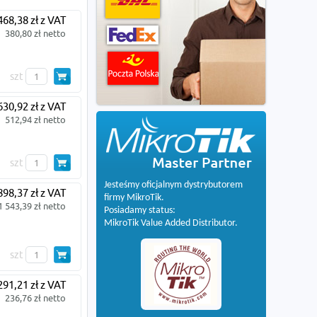
468,38 zł z VAT
380,80 zł netto
szt
630,92 zł z VAT
512,94 zł netto
szt
Jesteśmy oficjalnym dystrybutorem
898,37 zł z VAT
firmy MikroTik.
1 543,39 zł netto
Posiadamy status:
MikroTik Value Added Distributor.
szt
291,21 zł z VAT
236,76 zł netto