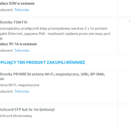
silacz 62W w zestawie
oducent:
Teltonika
ltonika TSW110
ezarządzalny przełącznik klasy przemysłowej warstwy 2 z 5x portami
gabit Ethernet, pasywne PoE - możliwość zasilania przez pierwszy port
AN
silacz 9V 1A w zestawie
oducent:
Teltonika
KUPUJĄCY TEN PRODUKT ZAKUPILI RÓWNIEŻ
ltonika PR1KRF30 antena Wi-Fi, magnetyczna, 3dBi, RP-SMA,
5m
tena Wi-Fi, magnetyczna
oducent:
Teltonika
tchcord STP kat.5e 1m (zielony)
tchcord ekranowany