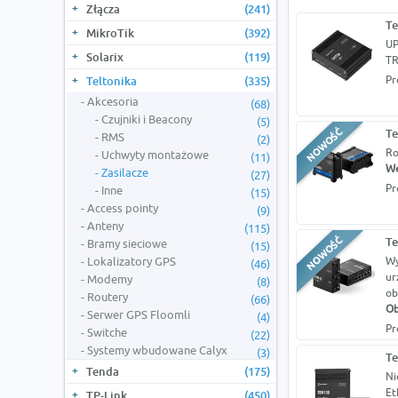
Złącza
(241)
Te
MikroTik
(392)
UP
Solarix
(119)
TR
Pr
Teltonika
(335)
Akcesoria
(68)
Czujniki i Beacony
(5)
Te
RMS
(2)
Ro
Uchwyty montażowe
(11)
We
Zasilacze
(27)
Pr
Inne
(15)
Access pointy
(9)
Anteny
(115)
Te
Bramy sieciowe
(15)
Lokalizatory GPS
Wy
(46)
ur
Modemy
(8)
ob
Routery
(66)
Ob
Serwer GPS Floomli
(4)
Pr
Switche
(22)
Systemy wbudowane Calyx
(3)
Te
Tenda
(175)
Ni
Et
TP-Link
(450)