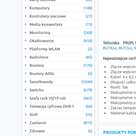
Komputery
(148)
Kontrolery sieciowe
(27)
Media konwertery
(73)
Monitoring
(268)
Okablowanie
(654)
Teltonika PR2PL
RUTXxx
,
RUT2xx
,
Platformy WLAN
(2)
Radiolinie
(85)
Najważniejsze cech
Routery
(170)
Złącze wejści
Złącze wyjści
Routery ADSL
(5)
Kabel: 4 x 0,
Światłowody
(1690)
Długość całko
RoHS: Tak
Switche
(679)
Maksymalne na
Maksymalne na
Szafy rack 10/19 cali
(467)
Maksymalny prą
Telewizja cyfrowa DVB-T
(68)
Zakres tempera
Materiał kabla
VoIP
(76)
Zasilanie
(815)
Zdrowie
(6)
PRODUKTY PO