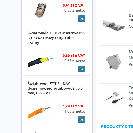
0,41 zł z VAT
0,33 zł netto
Ba
10
Op
Światłowód 1J DROP microADSS
G.657A2 Heavy Duty Tube,
czarny
Mo
0,80 zł z VAT
Mo
0,65 zł netto
Pr
Światłowód ZTT 2J DAC
Te
doziemny, jednotubowy, śr. 5.3
ś
mm, G.657A1
Ka
Pr
1,29 zł z VAT
1,05 zł netto
PRODUKTY Z TE