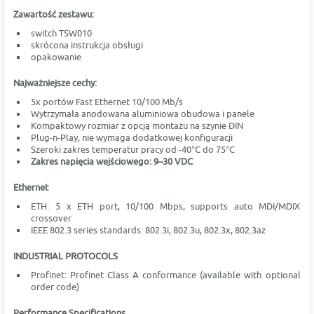
Zawartość zestawu:
switch TSW010
skrócona instrukcja obsługi
opakowanie
Najważniejsze cechy:
5x portów Fast Ethernet 10/100 Mb/s
Wytrzymała anodowana aluminiowa obudowa i panele
Kompaktowy rozmiar z opcją montażu na szynie DIN
Plug-n-Play, nie wymaga dodatkowej konfiguracji
Szeroki zakres temperatur pracy od -40°C do 75°C
Zakres napięcia wejściowego: 9–30 VDC
Ethernet
ETH: 5 x ETH port, 10/100 Mbps, supports auto MDI/MDIX
crossover
IEEE 802.3 series standards: 802.3i, 802.3u, 802.3x, 802.3az
INDUSTRIAL PROTOCOLS
Profinet: Profinet Class A conformance (available with optional
order code)
Performance Specifications