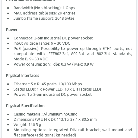
Bandwidth (Non-blocking): 1 Gbps
MAC address table size: 2K entries
Jumbo frame support: 2048 bytes
Power
Connector: 2-pin industrial DC power socket
Input voltage range: 9 – 30 VDC
PoE (passive): Possibility to power up through ETH1 ports, not
compatible with IEEE802.3af, 802.3at and 802.3bt standards,
Mode B, 9 - 30 VDC
Power consumption: Idle: 0.3 W / Max: 0.9 W
Physical Interfaces
Ethernet: 5 x RJ45 ports, 10/100 Mbps
Status LEDs: 1 x Power LED, 10 x ETH status LEDs
Power: 1 x 2-pin industrial DC power socket
Physical Specification
Casing material: Aluminium housing
Dimensions (W x H x D): 113.1 x 27.4 x 80.5 mm
Weight: 146.5 g
Mounting options: Integrated DIN rail bracket; wall mount and
flat surface (additional kit needed)