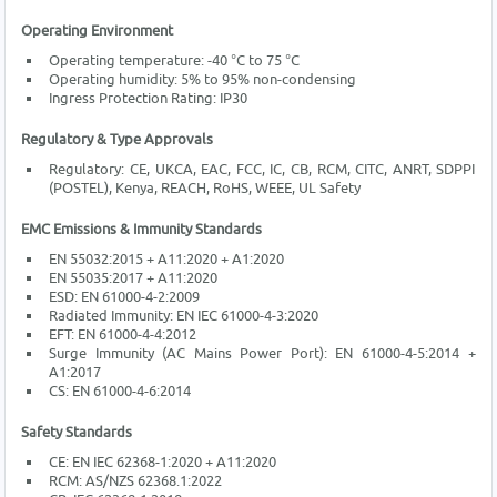
Operating Environment
Operating temperature: -40 °C to 75 °C
Operating humidity: 5% to 95% non-condensing
Ingress Protection Rating: IP30
Regulatory & Type Approvals
Regulatory: CE, UKCA, EAC, FCC, IC, CB, RCM, CITC, ANRT, SDPPI
(POSTEL), Kenya, REACH, RoHS, WEEE, UL Safety
EMC Emissions & Immunity Standards
EN 55032:2015 + A11:2020 + A1:2020
EN 55035:2017 + A11:2020
ESD: EN 61000-4-2:2009
Radiated Immunity: EN IEC 61000-4-3:2020
EFT: EN 61000-4-4:2012
Surge Immunity (AC Mains Power Port): EN 61000-4-5:2014 +
A1:2017
CS: EN 61000-4-6:2014
Safety Standards
CE: EN IEC 62368-1:2020 + A11:2020
RCM: AS/NZS 62368.1:2022