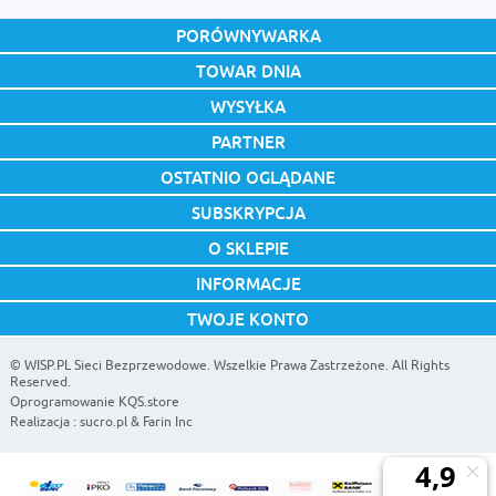
PORÓWNYWARKA
TOWAR DNIA
WYSYŁKA
PARTNER
OSTATNIO OGLĄDANE
SUBSKRYPCJA
O SKLEPIE
INFORMACJE
TWOJE KONTO
©
WISP.PL Sieci Bezprzewodowe
. Wszelkie Prawa Zastrzeżone. All Rights
Reserved.
Oprogramowanie KQS.store
Realizacja :
sucro.pl
&
Farin Inc