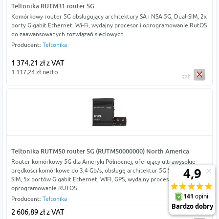
Teltonika RUTM31 router 5G
Komórkowy router 5G obsługujący architektury SA i NSA 5G, Dual-SIM, 2x
porty Gigabit Ethernet, Wi-Fi, wydajny procesor i oprogramowanie RutOS
do zaawansowanych rozwiązań sieciowych
Producent:
Teltonika
1 374,21 zł z VAT
1 117,24 zł netto
szt
Teltonika RUTM50 router 5G (RUTM50000000) North America
Router komórkowy 5G dla Ameryki Północnej, oferujący ultrawysokie
prędkości komórkowe do 3,4 Gb/s, obsługę architektur 5G SA i NSA, Dual-
SIM, 5x portów Gigabit Ethernet, WIFI, GPS, wydajny procesor i
oprogramowanie RUTOS
Producent:
Teltonika
2 606,89 zł z VAT