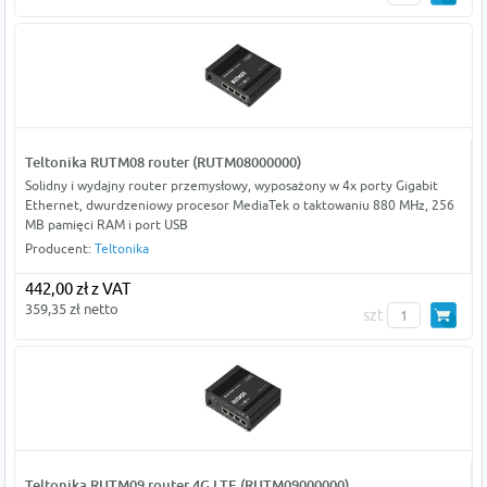
Teltonika RUTM08 router (RUTM08000000)
Solidny i wydajny router przemysłowy, wyposażony w 4x porty Gigabit
Ethernet, dwurdzeniowy procesor MediaTek o taktowaniu 880 MHz, 256
MB pamięci RAM i port USB
Producent:
Teltonika
442,00 zł z VAT
359,35 zł netto
szt
Teltonika RUTM09 router 4G LTE (RUTM09000000)