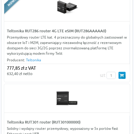
Teltonika RUT286 router 4G LTE eSIM (RUT286AAAAA0)
Przemysłowy router LTE kat. 4 przeznaczony do globalnych zastosowań w
obszarze IoT i M2M, zapewniający niezawodną łączność z rezerwowym
dostępem do sieci 3G/2G poprzez znormalizowaną platformę LTE
wykorzystującą modem firmy Telit
Producent:
Teltonika
777,85 zł z VAT
632,40 zł netto
szt
Teltonika RUT301 router (RUT301000000)
Solidny i wydajny router przemysłowy, wyposażony w 5x portów Fast
Ethernet i port USB