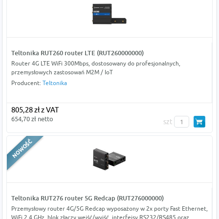
Teltonika RUT260 router LTE (RUT260000000)
Router 4G LTE WiFi 300Mbps, dostosowany do profesjonalnych,
przemysłowych zastosowań M2M / IoT
Producent:
Teltonika
805,28 zł z VAT
654,70 zł netto
szt
Teltonika RUT276 router 5G Redcap (RUT276000000)
Przemysłowy router 4G/5G Redcap wyposażony w 2x porty Fast Ethernet,
WiFi 2,4 GHz, blok złączy wejść/wyjść, interfejsy RS232/RS485 oraz