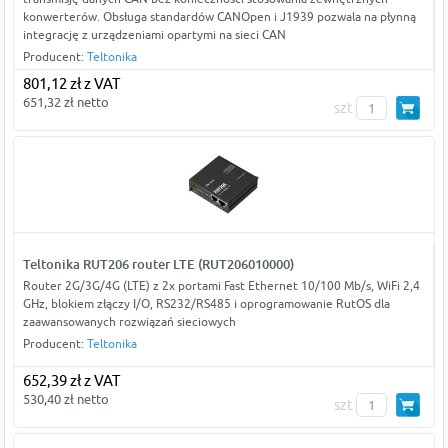
konwerterów. Obsługa standardów CANOpen i J1939 pozwala na płynną
integrację z urządzeniami opartymi na sieci CAN
Producent:
Teltonika
801,12 zł z VAT
651,32 zł netto
szt
Teltonika RUT206 router LTE (RUT206010000)
Router 2G/3G/4G (LTE) z 2x portami Fast Ethernet 10/100 Mb/s, WiFi 2,4
GHz, blokiem złączy I/O, RS232/RS485 i oprogramowanie RutOS dla
zaawansowanych rozwiązań sieciowych
Producent:
Teltonika
652,39 zł z VAT
530,40 zł netto
szt