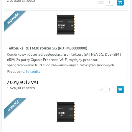
2 070,60 zł netto
szt
Teltonika RUTM30 router 5G (RUTM30000000)
Komórkowy router 5G obsługujący architektury SA i NSA 5G, Dual-SIM i
eSIM
, 2x porty Gigabit Ethernet, Wi-Fi, wydajny procesor i
oprogramowanie RutOS do zaawansowanych rozwiązań sieciowych
Producent:
Teltonika
2 001,09 zł z VAT
1 626,90 zł netto
szt