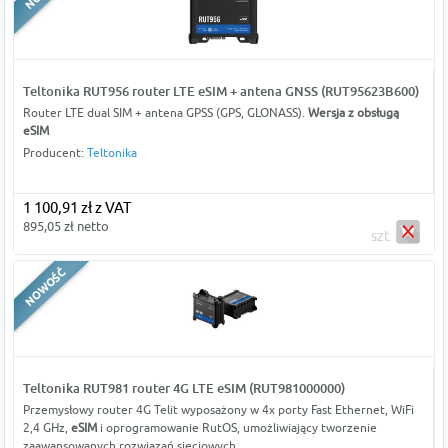
Teltonika RUT956 router LTE eSIM + antena GNSS (RUT95623B600)
Router LTE dual SIM + antena GPSS (GPS, GLONASS).
Wersja z obsługą
eSIM
Producent:
Teltonika
1 100,91 zł z VAT
895,05 zł netto
szt
Teltonika RUT981 router 4G LTE eSIM (RUT981000000)
Przemysłowy router 4G Telit wyposażony w 4x porty Fast Ethernet, WiFi
2,4 GHz,
eSIM
i oprogramowanie RutOS, umożliwiający tworzenie
zaawansowanych rozwiązań sieciowych