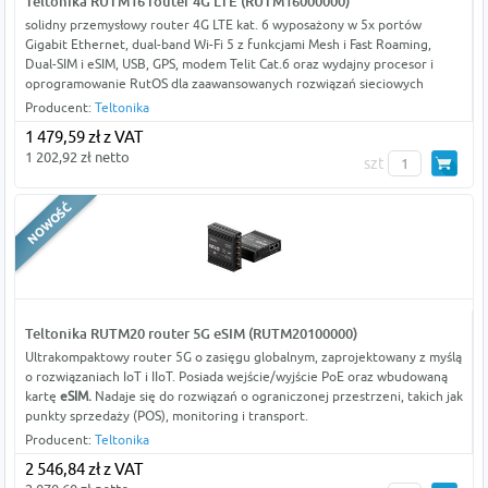
Teltonika RUTM16 router 4G LTE (RUTM16000000)
solidny przemysłowy router 4G LTE kat. 6 wyposażony w 5x portów
Gigabit Ethernet, dual-band Wi-Fi 5 z funkcjami Mesh i Fast Roaming,
Dual-SIM i eSIM, USB, GPS, modem Telit Cat.6 oraz wydajny procesor i
oprogramowanie RutOS dla zaawansowanych rozwiązań sieciowych
Producent:
Teltonika
1 479,59 zł z VAT
1 202,92 zł netto
szt
Teltonika RUTM20 router 5G eSIM (RUTM20100000)
Ultrakompaktowy router 5G o zasięgu globalnym, zaprojektowany z myślą
o rozwiązaniach IoT i IIoT. Posiada wejście/wyjście PoE oraz wbudowaną
kartę
eSIM.
Nadaje się do rozwiązań o ograniczonej przestrzeni, takich jak
punkty sprzedaży (POS), monitoring i transport.
Producent:
Teltonika
2 546,84 zł z VAT