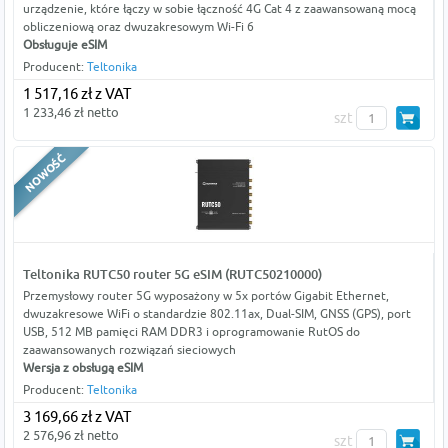
urządzenie, które łączy w sobie łączność 4G Cat 4 z zaawansowaną mocą
obliczeniową oraz dwuzakresowym Wi-Fi 6
Obsługuje eSIM
Producent:
Teltonika
1 517,16 zł z VAT
1 233,46 zł netto
szt
Teltonika RUTC50 router 5G eSIM (RUTC50210000)
Przemysłowy router 5G wyposażony w 5x portów Gigabit Ethernet,
dwuzakresowe WiFi o standardzie 802.11ax, Dual-SIM, GNSS (GPS), port
USB, 512 MB pamięci RAM DDR3 i oprogramowanie RutOS do
zaawansowanych rozwiązań sieciowych
Wersja z obsługą eSIM
Producent:
Teltonika
3 169,66 zł z VAT
2 576,96 zł netto
szt