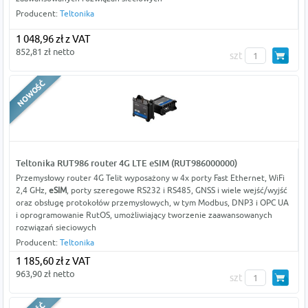
Producent:
Teltonika
1 048,96 zł z VAT
852,81 zł netto
szt
Teltonika RUT986 router 4G LTE eSIM (RUT986000000)
Przemysłowy router 4G Telit wyposażony w 4x porty Fast Ethernet, WiFi
2,4 GHz,
eSIM
, porty szeregowe RS232 i RS485, GNSS i wiele wejść/wyjść
oraz obsługę protokołów przemysłowych, w tym Modbus, DNP3 i OPC UA
i oprogramowanie RutOS, umożliwiający tworzenie zaawansowanych
rozwiązań sieciowych
Producent:
Teltonika
1 185,60 zł z VAT
963,90 zł netto
szt