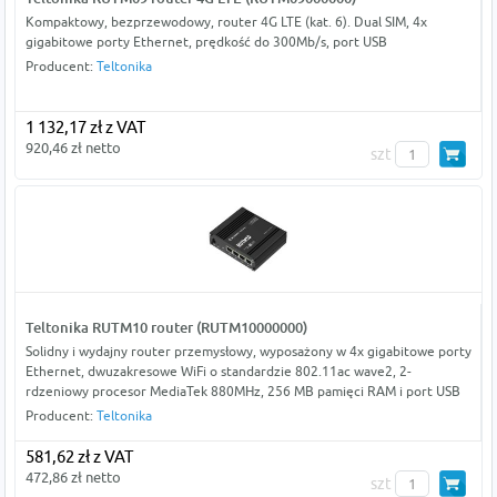
Kompaktowy, bezprzewodowy, router 4G LTE (kat. 6). Dual SIM, 4x
gigabitowe porty Ethernet, prędkość do 300Mb/s, port USB
Producent:
Teltonika
1 132,17 zł z VAT
920,46 zł netto
szt
Teltonika RUTM10 router (RUTM10000000)
Solidny i wydajny router przemysłowy, wyposażony w 4x gigabitowe porty
Ethernet, dwuzakresowe WiFi o standardzie 802.11ac wave2, 2-
rdzeniowy procesor MediaTek 880MHz, 256 MB pamięci RAM i port USB
Producent:
Teltonika
581,62 zł z VAT
472,86 zł netto
szt