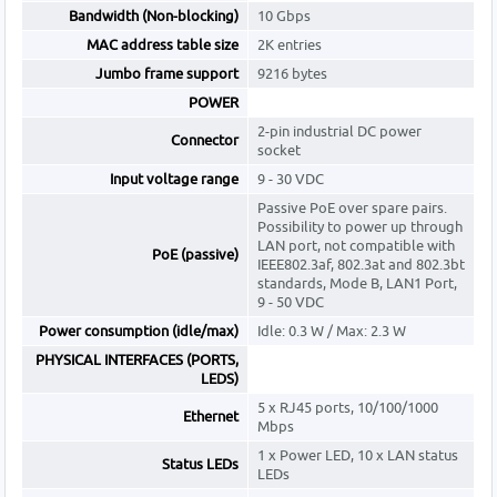
Bandwidth (Non-blocking)
10 Gbps
MAC address table size
2K entries
Jumbo frame support
9216 bytes
POWER
2-pin industrial DC power
Connector
socket
Input voltage range
9 - 30 VDC
Passive PoE over spare pairs.
Possibility to power up through
LAN port, not compatible with
PoE (passive)
IEEE802.3af, 802.3at and 802.3bt
standards, Mode B, LAN1 Port,
9 - 50 VDC
Power consumption (idle/max)
Idle: 0.3 W / Max: 2.3 W
PHYSICAL INTERFACES (PORTS,
LEDS)
5 x RJ45 ports, 10/100/1000
Ethernet
Mbps
1 x Power LED, 10 x LAN status
Status LEDs
LEDs