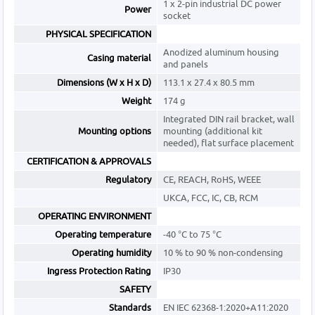
1 x 2-pin industrial DC power
Power
socket
PHYSICAL SPECIFICATION
Anodized aluminum housing
Casing material
and panels
Dimensions (W x H x D)
113.1 x 27.4 x 80.5 mm
Weight
174 g
Integrated DIN rail bracket, wall
Mounting options
mounting (additional kit
needed), flat surface placement
CERTIFICATION & APPROVALS
Regulatory
CE, REACH, RoHS, WEEE
UKCA, FCC, IC, CB, RCM
OPERATING ENVIRONMENT
Operating temperature
-40 °C to 75 °C
Operating humidity
10 % to 90 % non-condensing
Ingress Protection Rating
IP30
SAFETY
Standards
EN IEC 62368-1:2020+A11:2020