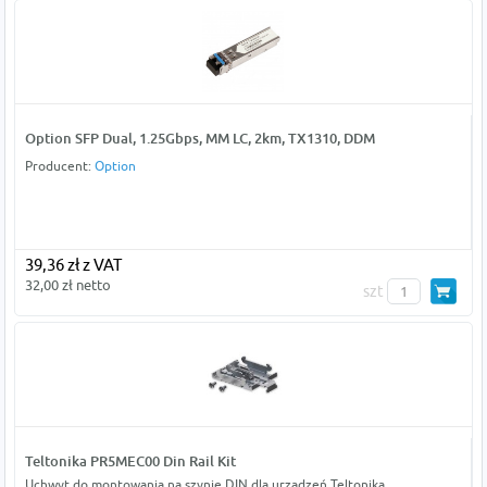
Option SFP Dual, 1.25Gbps, MM LC, 2km, TX1310, DDM
Producent:
Option
39,36 zł z VAT
32,00 zł netto
szt
Teltonika PR5MEC00 Din Rail Kit
Uchwyt do montowania na szynie DIN dla urządzeń Teltonika