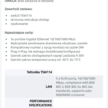
UWAGA:
Brak zasilacza w zestawie.
Zawartość zestawu:
switch TSW114
skrócona instrukcja obsługi
opakowanie
Najważniejsze cechy:
5x portów Gigabit Ethernet 10/100/1000 Mb/s
Wytrzymała anodowana aluminiowa obudowa i panele
Kompaktowy rozmiar z opcją montażu na szynie DIN
Plug-n-Play, nie wymaga dodatkowej konfiguracji
Szeroki zakres obsługiwanych napięć zasilania 9-30V
Szeroki zakres temperatur pracy od -40°C do 75°C
Teltonika TSW114
5 x RJ45 ports, 10/100/1000
Mbps, compliance with IEEE
LAN
802.3, IEEE 802.3u, 802.3az
standards, supports auto
MDI/MDIX crossover
PERFORMANCE
SPECIFICATIONS