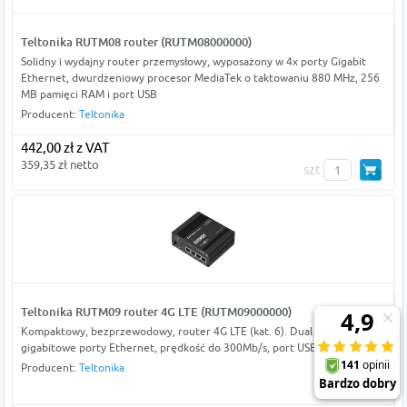
Teltonika RUTM08 router (RUTM08000000)
Solidny i wydajny router przemysłowy, wyposażony w 4x porty Gigabit
Ethernet, dwurdzeniowy procesor MediaTek o taktowaniu 880 MHz, 256
MB pamięci RAM i port USB
Producent:
Teltonika
442,00 zł z VAT
359,35 zł netto
szt
Teltonika RUTM09 router 4G LTE (RUTM09000000)
Kompaktowy, bezprzewodowy, router 4G LTE (kat. 6). Dual SIM, 4x
gigabitowe porty Ethernet, prędkość do 300Mb/s, port USB
Producent:
Teltonika