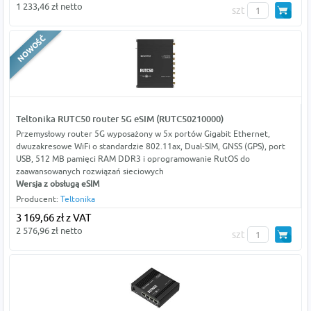
1 233,46 zł netto
szt
Teltonika RUTC50 router 5G eSIM (RUTC50210000)
Przemysłowy router 5G wyposażony w 5x portów Gigabit Ethernet,
dwuzakresowe WiFi o standardzie 802.11ax, Dual-SIM, GNSS (GPS), port
USB, 512 MB pamięci RAM DDR3 i oprogramowanie RutOS do
zaawansowanych rozwiązań sieciowych
Wersja z obsługą eSIM
Producent:
Teltonika
3 169,66 zł z VAT
2 576,96 zł netto
szt