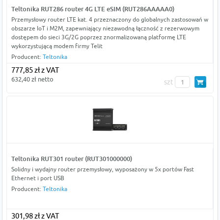
Teltonika RUT286 router 4G LTE eSIM (RUT286AAAAA0)
Przemysłowy router LTE kat. 4 przeznaczony do globalnych zastosowań w
obszarze IoT i M2M, zapewniający niezawodną łączność z rezerwowym
dostępem do sieci 3G/2G poprzez znormalizowaną platformę LTE
wykorzystującą modem firmy Telit
Producent:
Teltonika
777,85 zł z VAT
632,40 zł netto
szt
Teltonika RUT301 router (RUT301000000)
Solidny i wydajny router przemysłowy, wyposażony w 5x portów Fast
Ethernet i port USB
Producent:
Teltonika
301,98 zł z VAT