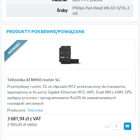
Philips Pan Head #6-32×3/16, 2
Śruby
szt.
PRODUKTY POKREWNE/POWIĄZANE
Teltonika ATRM50 router 5G
Przemysłowy router 5G ze złączami M12 przeznaczony do transportu,
wyposażony w 4x porty Gigabit Ethernet M12, WiFi, Dual-SIM z eSIM, GPS,
wydajny procesor i oprogramowanie RutOS do zaawansowanych
rozwiązań sieciowych
Producent:
Teltonika
3 681,94 zł z VAT
2 993,45 zł netto
szt