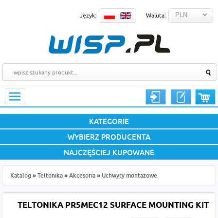
Język:
Waluta:
KATEGORIE
WYBIERZ PRODUCENTA
NAJCZĘŚCIEJ KUPOWANE
Katalog
»
Teltonika
»
Akcesoria
»
Uchwyty montażowe
TELTONIKA PR5MEC12 SURFACE MOUNTING KIT