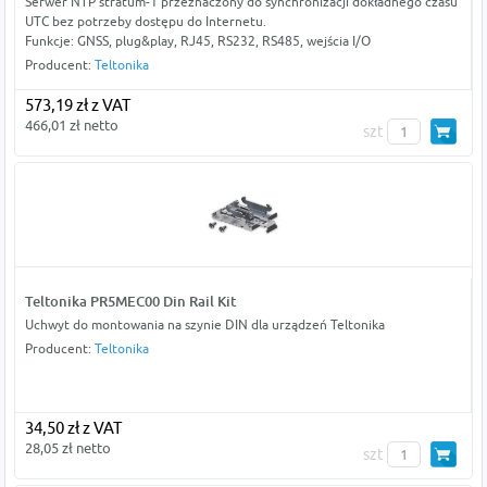
Serwer NTP stratum-1 przeznaczony do synchronizacji dokładnego czasu
UTC bez potrzeby dostępu do Internetu.
Funkcje: GNSS, plug&play, RJ45, RS232, RS485, wejścia I/O
Producent:
Teltonika
573,19 zł z VAT
466,01 zł netto
szt
Teltonika PR5MEC00 Din Rail Kit
Uchwyt do montowania na szynie DIN dla urządzeń Teltonika
Producent:
Teltonika
34,50 zł z VAT
28,05 zł netto
szt