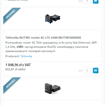
szt
Teltonika RUT981 router 4G LTE eSIM (RUT981000000)
Przemysłowy router 4G Telit wyposażony w 4x porty Fast Ethernet, WiFi
2,4 GHz,
eSIM
i oprogramowanie RutOS, umożliwiający tworzenie
zaawansowanych rozwiązań sieciowych
Producent:
Teltonika
1 048,96 zł z VAT
852,81 zł netto
szt