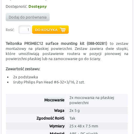
Dostępność:
Dostępny
Dodaj do porównania
Ilość:
Teltonika PR5MEC12 surface mounting kit (088-00281)
to zestaw
montażowy na płaskiej powierzchni. Zestaw zawiera dwie stopki,
które umożliwiają postawienie routera w pozycji pionowej na
powierzchni płaskiej lub na zamocowanie go do ściany.
Zawartość zestawu:
2x podstawka
śruby Philips Pan Head #6-32×3/16, 2 szt.
2x mocowania na płaskiej
Mocowanie
powierchni
Waga
2x 5 g
Zgodność RoHS
Tak
Wymiary
25 x 48 x 7.5 mm
Materiał
ABS + PC plastik