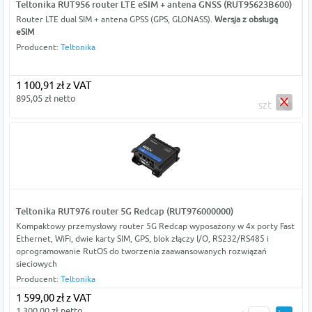
Teltonika RUT956 router LTE eSIM + antena GNSS (RUT95623B600)
Router LTE dual SIM + antena GPSS (GPS, GLONASS).
Wersja z obsługą
eSIM
Producent:
Teltonika
1 100,91 zł z VAT
895,05 zł netto
szt
Teltonika RUT976 router 5G Redcap (RUT976000000)
Kompaktowy przemysłowy router 5G Redcap wyposażony w 4x porty Fast
Ethernet, WiFi, dwie karty SIM, GPS, blok złączy I/O, RS232/RS485 i
oprogramowanie RutOS do tworzenia zaawansowanych rozwiązań
sieciowych
Producent:
Teltonika
1 599,00 zł z VAT
1 300,00 zł netto