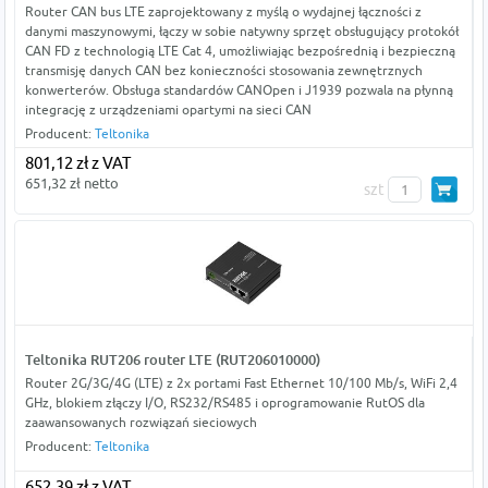
Router CAN bus LTE zaprojektowany z myślą o wydajnej łączności z
danymi maszynowymi, łączy w sobie natywny sprzęt obsługujący protokół
CAN FD z technologią LTE Cat 4, umożliwiając bezpośrednią i bezpieczną
transmisję danych CAN bez konieczności stosowania zewnętrznych
konwerterów. Obsługa standardów CANOpen i J1939 pozwala na płynną
integrację z urządzeniami opartymi na sieci CAN
Producent:
Teltonika
801,12 zł z VAT
651,32 zł netto
szt
Teltonika RUT206 router LTE (RUT206010000)
Router 2G/3G/4G (LTE) z 2x portami Fast Ethernet 10/100 Mb/s, WiFi 2,4
GHz, blokiem złączy I/O, RS232/RS485 i oprogramowanie RutOS dla
zaawansowanych rozwiązań sieciowych
Producent:
Teltonika
652,39 zł z VAT