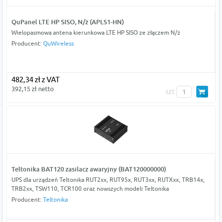
QuPanel LTE HP SISO, N/ż (APLS1-HN)
Wielopasmowa antena kierunkowa LTE HP SISO ze złączem N/ż
Producent:
QuWireless
482,34 zł z VAT
392,15 zł netto
szt
Teltonika BAT120 zasilacz awaryjny (BAT120000000)
UPS dla urządzeń Teltonika RUT2xx, RUT95x, RUT3xx, RUTXxx, TRB14x,
TRB2xx, TSW110, TCR100 oraz nowszych modeli Teltonika
Producent:
Teltonika