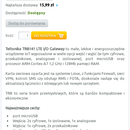
Najtańsza dostawa:
15,99 zł
Dostępność:
Dostępny
Dodaj do porównania
Ilość:
Teltonika TRB141 LTE I/O Gateway
to małe, lekkie i energooszczędne
urządzenie IoT wyposażone w wiele opcji wejść i wyjść (w tym cyfrowe,
przekaźnikowe, analogowe i izolowane), port microUSB oraz
procesor ARM Cortex-A7 1,2 GHz i 128Mb pamięci RAM.
Karta sieciowa oparta jest na systemie Linux, z funkcjami Firewall, sieci
VPN, kotroli SMS czy obsługi RMS i FOTA, doskonale nadaje się do
aktualizacji łączności z istniejącym lub nowym sprzętem.
TRB to seria bram przemysłowych, które są bardzo kompaktowe i
ekonomiczne.
Najważniejsze cechy:
port microUSB
Wejścia: 2x cyfrowe, 1x izolowane, 1x analogowe
Wyjścia: 1x cyfrowe, 2x przekaźnikowe