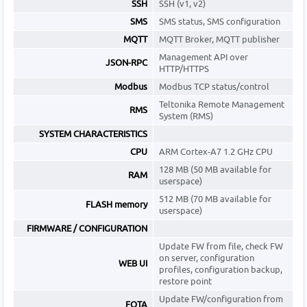
SSH
SSH (v1, v2)
SMS
SMS status, SMS configuration
MQTT
MQTT Broker, MQTT publisher
Management API over
JSON-RPC
HTTP/HTTPS
Modbus
Modbus TCP status/control
Teltonika Remote Management
RMS
System (RMS)
SYSTEM CHARACTERISTICS
CPU
ARM Cortex-A7 1.2 GHz CPU
128 MB (50 MB available for
RAM
userspace)
512 MB (70 MB available for
FLASH memory
userspace)
FIRMWARE / CONFIGURATION
Update FW from file, check FW
on server, configuration
WEB UI
profiles, configuration backup,
restore point
Update FW/configuration from
FOTA