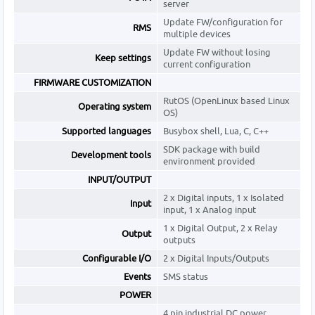
server
Update FW/configuration for
RMS
multiple devices
Update FW without losing
Keep settings
current configuration
FIRMWARE CUSTOMIZATION
RutOS (OpenLinux based Linux
Operating system
OS)
Supported languages
Busybox shell, Lua, C, C++
SDK package with build
Development tools
environment provided
INPUT/OUTPUT
2 x Digital inputs, 1 x Isolated
Input
input, 1 x Analog input
1 x Digital Output, 2 x Relay
Output
outputs
Configurable I/O
2 x Digital Inputs/Outputs
Events
SMS status
POWER
4 pin industrial DC power