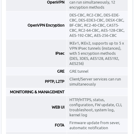
OpenVPN
can run simultaneously, 12
encryption methods
DES-CBC, RC2-CBC, DES-EDE-
CBC, DES-EDE3-CBC, DESX-CBC,
OpenVPN Encryption
BF-CBC, RC2-40-CBC, CAST5-
CBC, RC2-64-CBC, AES-128-CBC,
AES-192-CBC, AES-256-CBC
IKEv1, IKEv2, supports up to 5 x
VPN IPsec tunnels (instances),
IPsec
with 5 encryption methods
(DES, 3DES, AES128, AES192,
AES256)
GRE
GRE tunnel
Client/Server services can run
PPTP, L2TP
simultaneously
MONITORING & MANAGEMENT
HTTP/HTTPS, status,
configuration, FW update, CLI,
WEB UI
troubleshoot, system log,
kernel log
Firmware update from sever,
FOTA
automatic notification