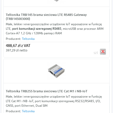
Teltonika TRB145 brama sieciowa LTE RS485 Gateway
(TRB145003000)
Małe, lekkie i energooszczędne urządzenie IoT wyposażone w funkcję
LTE,
port komunikacji szeregowej RS485
, microUSB oraz procesor ARM
Cortex-A7 1,2 GHz i 128Mb pamięci RAM
Producent:
Teltonika
488,67 zł z VAT
397,29 zł netto
szt
Teltonika TRB255 brama sieciowa LTE Cat M1 i NB-IoT
Małe, lekkie i energooszczędne urządzenie IoT wyposażone w funkcję
LTE Cat M1 i NB -IoT, port komunikacji szeregowej RS232/RS485, I/O,
GNSS, port Ethernet, Dual SIM
Producent:
Teltonika