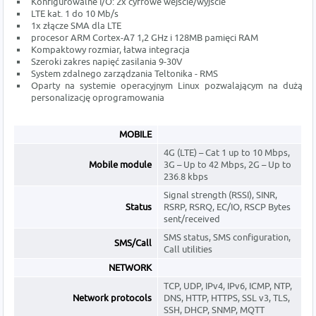
Konfigurowalne I/O: 2x cyfrowe wejście/wyjście
LTE kat. 1 do 10 Mb/s
1x złącze SMA dla LTE
procesor ARM Cortex-A7 1,2 GHz i 128MB pamięci RAM
Kompaktowy rozmiar, łatwa integracja
Szeroki zakres napięć zasilania 9-30V
System zdalnego zarządzania Teltonika - RMS
Oparty na systemie operacyjnym Linux pozwalającym na dużą
personalizację oprogramowania
MOBILE
4G (LTE) – Cat 1 up to 10 Mbps,
Mobile module
3G – Up to 42 Mbps, 2G – Up to
236.8 kbps
Signal strength (RSSI), SINR,
Status
RSRP, RSRQ, EC/IO, RSCP Bytes
sent/received
SMS status, SMS configuration,
SMS/Call
Call utilities
NETWORK
TCP, UDP, IPv4, IPv6, ICMP, NTP,
Network protocols
DNS, HTTP, HTTPS, SSL v3, TLS,
SSH, DHCP, SNMP, MQTT