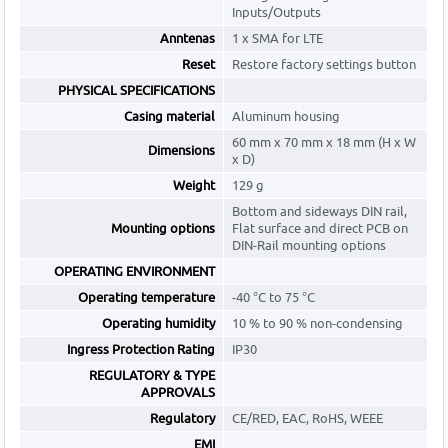
Inputs/Outputs
Anntenas
1 x SMA for LTE
Reset
Restore factory settings button
PHYSICAL SPECIFICATIONS
Casing material
Aluminum housing
60 mm x 70 mm x 18 mm (H x W
Dimensions
x D)
Weight
129 g
Bottom and sideways DIN rail,
Mounting options
Flat surface and direct PCB on
DIN-Rail mounting options
OPERATING ENVIRONMENT
Operating temperature
-40 °C to 75 °C
Operating humidity
10 % to 90 % non-condensing
Ingress Protection Rating
IP30
REGULATORY & TYPE
APPROVALS
Regulatory
CE/RED, EAC, RoHS, WEEE
EMI