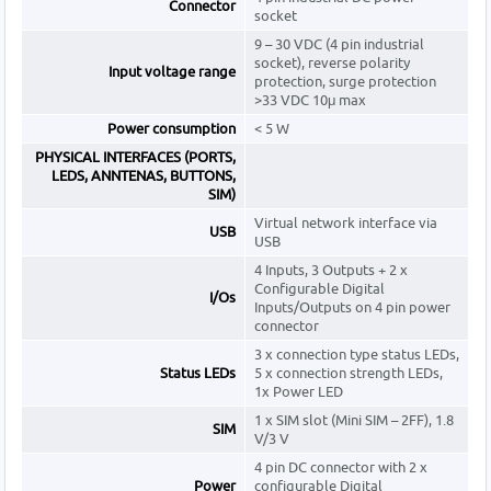
Connector
socket
9 – 30 VDC (4 pin industrial
socket), reverse polarity
Input voltage range
protection, surge protection
>33 VDC 10μ max
Power consumption
< 5 W
PHYSICAL INTERFACES (PORTS,
LEDS, ANNTENAS, BUTTONS,
SIM)
Virtual network interface via
USB
USB
4 Inputs, 3 Outputs + 2 x
Configurable Digital
I/Os
Inputs/Outputs on 4 pin power
connector
3 x connection type status LEDs,
Status LEDs
5 x connection strength LEDs,
1x Power LED
1 x SIM slot (Mini SIM – 2FF), 1.8
SIM
V/3 V
4 pin DC connector with 2 x
Power
configurable Digital