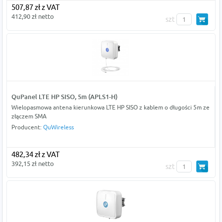
507,87 zł z VAT
412,90 zł netto
szt
QuPanel LTE HP SISO, 5m (APLS1-H)
Wielopasmowa antena kierunkowa LTE HP SISO z kablem o długości 5m ze
złączem SMA
Producent:
QuWireless
482,34 zł z VAT
392,15 zł netto
szt