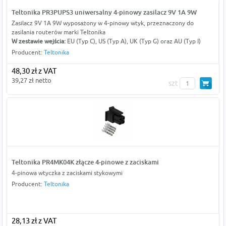
Teltonika PR3PUPS3 uniwersalny 4-pinowy zasilacz 9V 1A 9W
Zasilacz 9V 1A 9W wyposażony w 4-pinowy wtyk, przeznaczony do
zasilania routerów marki Teltonika
W zestawie wejścia:
EU (Typ C), US (Typ A), UK (Typ G) oraz AU (Typ I)
Producent:
Teltonika
48,30 zł z VAT
39,27 zł netto
szt
Teltonika PR4MK04K złącze 4-pinowe z zaciskami
4-pinowa wtyczka z zaciskami stykowymi
Producent:
Teltonika
28,13 zł z VAT