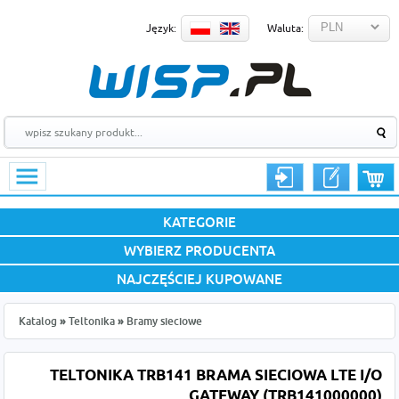
Język:
Waluta:
KATEGORIE
WYBIERZ PRODUCENTA
NAJCZĘŚCIEJ KUPOWANE
Katalog
»
Teltonika
»
Bramy sieciowe
TELTONIKA TRB141 BRAMA SIECIOWA LTE I/O
GATEWAY (TRB141000000)