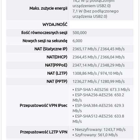
14,2 W (z podłączonym
urządzeniem USB2.0)
Maks. zużycie energii
7,1 W (bez podłączonego
urządzenia USB2.0)
WYDAJNOŚĆ
Ilość równoczesnych sesji
500,000
Nowych sesji na sekundę
6,000
NAT (Statyczne IP)
2365,17 Mb/s / 2364,45 Mb/s
NAT(DHCP)
2364,45 Mb/s / 2366,04 Mb/s
NAT(PPPoE)
2347,14 Mb/s / 2348,29 Mb/s
NAT (L2TP)
1308,86 Mb/s / 974,10 Mb/s
NAT (PPTP)
1236,27 Mb/s / 1280,99 Mb/s
• ESP-SHA1-AES256: 673.3 Mb/s
• ESP-SHA256-AES256: 650.2
Mb/s
Przepustowość VPN IPsec
• ESP-SHA384-AES256: 629.3
Mb/s
• ESP-SHA512-AES256: 633.8
Mb/s
• Nieszyfrowany: 1243,7 Mb/s
Przepustowość L2TP VPN
• Szyfrowany: 561,0 Mb/s