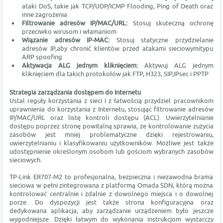
ataki DoS, takie jak TCP/UDP/ICMP Flooding, Ping of Death oraz
inne zagrożenia
Filtrowanie adresów IP/MAC/URL:
Stosuj skuteczną ochronę
przeciwko wirusom i włamaniom
Wiązanie adresów IP-MAC:
Stosuj statyczne przydzielanie
adresów IP,aby chronić klientów przed atakami sieciowymitypu
ARP spoofing
Aktywacja ALG jednym kliknięciem:
Aktywuj ALG jednym
kliknięciem dla takich protokołów jak FTP, H323, SIP,IPsec i PPTP
Strategia zarządzania dostępem do Internetu
Ustal reguły korzystania z sieci i z łatwością przydziel pracownikom
uprawnienia do korzystania z Internetu, stosując filtrowanie adresów
IP/MAC/URL oraz listę kontroli dostępu (ACL). Uwierzytelnianie
dostępu poprzez stronę powitalną sprawia, że kontrolowanie zużycia
zasobów jest mniej problematyczne dzięki rejestrowaniu,
uwierzytelnianiu i klasyfikowaniu użytkowników. Możliwe jest także
udostępnienie określonym osobom lub gościom wybranych zasobów
sieciowych.
TP-Link ER707-M2 to profesjonalna, bezpieczna i niezawodna brama
sieciowa w pełni zintegrowana z platformą Omada SDN, którą można
kontrolować centralnie i zdalnie z dowolnego miejsca i o dowolnej
porze. Do dyspozycji jest także strona konfiguracyjna oraz
dedykowana aplikacja, aby zarządzanie urządzeniem było jeszcze
wygodniejsze. Dzięki łatwym do wykonania instrukcjom wystarczy