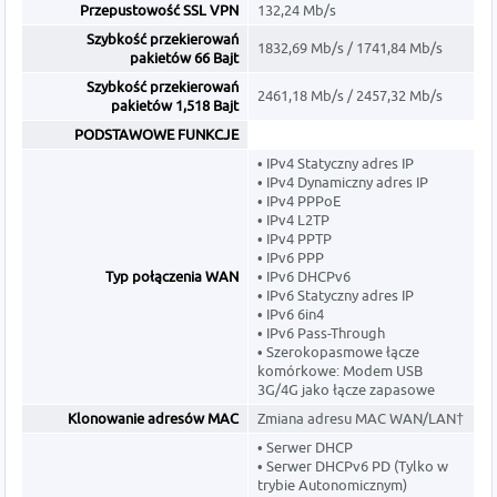
Przepustowość SSL VPN
132,24 Mb/s
Szybkość przekierowań
1832,69 Mb/s / 1741,84 Mb/s
pakietów 66 Bajt
Szybkość przekierowań
2461,18 Mb/s / 2457,32 Mb/s
pakietów 1,518 Bajt
PODSTAWOWE FUNKCJE
• IPv4 Statyczny adres IP
• IPv4 Dynamiczny adres IP
• IPv4 PPPoE
• IPv4 L2TP
• IPv4 PPTP
• IPv6 PPP
Typ połączenia WAN
• IPv6 DHCPv6
• IPv6 Statyczny adres IP
• IPv6 6in4
• IPv6 Pass-Through
• Szerokopasmowe łącze
komórkowe: Modem USB
3G/4G jako łącze zapasowe
Klonowanie adresów MAC
Zmiana adresu MAC WAN/LAN†
• Serwer DHCP
• Serwer DHCPv6 PD (Tylko w
trybie Autonomicznym)