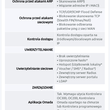
Ochrona przed atakami ARP
• Skanowanie ARP§
• Wiązanie adresów IP i MAC§
• TCP/UDP/ICMP Flood Defense
• Blokowanie skanowania TCP
Ochrona przed atakami
(Stealth FIN/Xmas/Null)
sieciowymi
• Blokowanie odbierania
pakietów ping z sieci WAN
Kontrola dostępu oparta na
Kontrola dostępu
źródłowym/docelowym adresie
IP
UWIERZYTELNIANIE
• Brak uwierzytelniania
• Uproszczone hasło*
• Hotspot (Użytkownik lokalny*
Uwierzytelnianie sieciowe
/ Voucher / SMS* / Radius*)
• Zewnętrzny serwer Radius
• Zewnętrzny serwer portalu
• LDAP
ZARZĄDZANIE
Tak. Wymaga użycia Kontrolera
OC300, OC200, Kontrolera
Aplikacja Omada
Omada opartego na chmurze
lub Kontrolera programowego