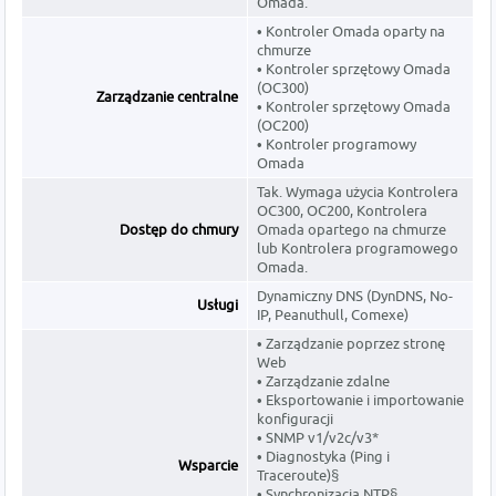
Omada.
• Kontroler Omada oparty na
chmurze
• Kontroler sprzętowy Omada
(OC300)
Zarządzanie centralne
• Kontroler sprzętowy Omada
(OC200)
• Kontroler programowy
Omada
Tak. Wymaga użycia Kontrolera
OC300, OC200, Kontrolera
Dostęp do chmury
Omada opartego na chmurze
lub Kontrolera programowego
Omada.
Dynamiczny DNS (DynDNS, No-
Usługi
IP, Peanuthull, Comexe)
• Zarządzanie poprzez stronę
Web
• Zarządzanie zdalne
• Eksportowanie i importowanie
konfiguracji
• SNMP v1/v2c/v3*
• Diagnostyka (Ping i
Wsparcie
Traceroute)§
• Synchronizacja NTP§