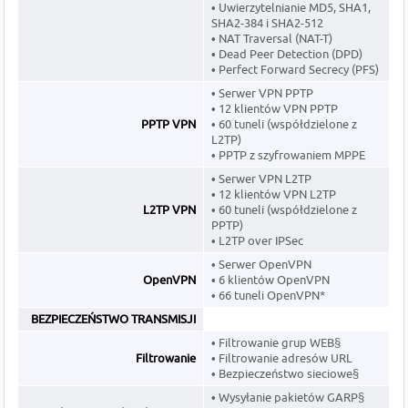
• Uwierzytelnianie MD5, SHA1,
SHA2-384 i SHA2-512
• NAT Traversal (NAT-T)
• Dead Peer Detection (DPD)
• Perfect Forward Secrecy (PFS)
• Serwer VPN PPTP
• 12 klientów VPN PPTP
PPTP VPN
• 60 tuneli (współdzielone z
L2TP)
• PPTP z szyfrowaniem MPPE
• Serwer VPN L2TP
• 12 klientów VPN L2TP
L2TP VPN
• 60 tuneli (współdzielone z
PPTP)
• L2TP over IPSec
• Serwer OpenVPN
OpenVPN
• 6 klientów OpenVPN
• 66 tuneli OpenVPN*
BEZPIECZEŃSTWO TRANSMISJI
• Filtrowanie grup WEB§
Filtrowanie
• Filtrowanie adresów URL
• Bezpieczeństwo sieciowe§
• Wysyłanie pakietów GARP§