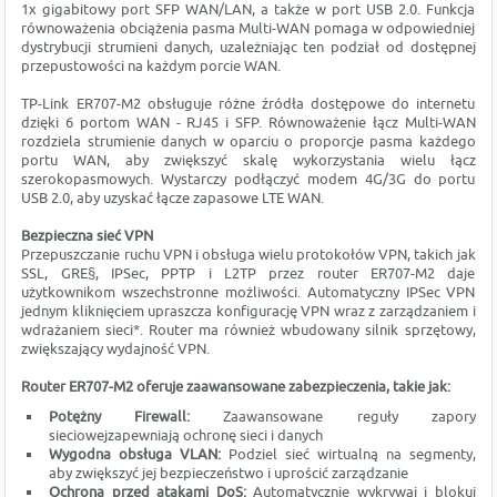
1x gigabitowy port SFP WAN/LAN, a także w port USB 2.0. Funkcja
równoważenia obciążenia pasma Multi-WAN pomaga w odpowiedniej
dystrybucji strumieni danych, uzależniając ten podział od dostępnej
przepustowości na każdym porcie WAN.
TP-Link ER707-M2 obsługuje różne źródła dostępowe do internetu
dzięki 6 portom WAN - RJ45 i SFP. Równoważenie łącz Multi-WAN
rozdziela strumienie danych w oparciu o proporcje pasma każdego
portu WAN, aby zwiększyć skalę wykorzystania wielu łącz
szerokopasmowych. Wystarczy podłączyć modem 4G/3G do portu
USB 2.0, aby uzyskać łącze zapasowe LTE WAN.
Bezpieczna sieć VPN
Przepuszczanie ruchu VPN i obsługa wielu protokołów VPN, takich jak
SSL, GRE§, IPSec, PPTP i L2TP przez router ER707-M2 daje
użytkownikom wszechstronne możliwości. Automatyczny IPSec VPN
jednym kliknięciem upraszcza konfigurację VPN wraz z zarządzaniem i
wdrażaniem sieci*. Router ma również wbudowany silnik sprzętowy,
zwiększający wydajność VPN.
Router ER707-M2 oferuje zaawansowane zabezpieczenia, takie jak:
Potężny Firewall:
Zaawansowane reguły zapory
sieciowejzapewniają ochronę sieci i danych
Wygodna obsługa VLAN:
Podziel sieć wirtualną na segmenty,
aby zwiększyć jej bezpieczeństwo i uprościć zarządzanie
Ochrona przed atakami DoS:
Automatycznie wykrywaj i blokuj