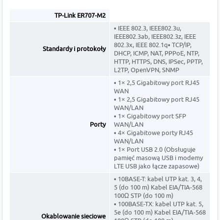
TP-Link ER707-M2
• IEEE 802.3, IEEE802.3u,
IEEE802.3ab, IEEE802.3z, IEEE
802.3x, IEEE 802.1q• TCP/IP,
Standardy i protokoły
DHCP, ICMP, NAT, PPPoE, NTP,
HTTP, HTTPS, DNS, IPSec, PPTP,
L2TP, OpenVPN, SNMP
• 1× 2,5 Gigabitowy port RJ45
WAN
• 1× 2,5 Gigabitowy port RJ45
WAN/LAN
• 1× Gigabitowy port SFP
Porty
WAN/LAN
• 4× Gigabitowe porty RJ45
WAN/LAN
• 1× Port USB 2.0 (Obsługuje
pamięć masową USB i modemy
LTE USB jako łącze zapasowe)
• 10BASE-T: kabel UTP kat. 3, 4,
5 (do 100 m) Kabel EIA/TIA-568
100Ω STP (do 100 m)
• 100BASE-TX: kabel UTP kat. 5,
5e (do 100 m) Kabel EIA/TIA-568
Okablowanie sieciowe