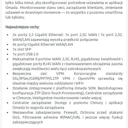
tylko kilka minut, aby skonfigurować potrzebne ustawienia w aplikacji
Omada. Monitorowanie stanu sieci, zarządzanie klientami, zmienianie
ustawień w dowolnym momencie — to wszystko z poziomu smartfona
lub tabletu.
Najważniejsze cechy:
2x porty 2,5 Gigabit Ethernet: 1x port 2,5G WAN i 1x port 2,5G
WAN/LAN zapewniają wysoką prędkość połączenia
4x porty Gigabit Ethernet WAN/LAN
1x slot SFP
1x port USB 2.0
Maksymalnie 6 portów WAN: 2,5G RJ45, gigabitowy światłowód i
gigabitowe porty RJ45 WAN z równoważeniem obciążenia pasma
zwiększają możliwości wielu łącz szerokopasmowych
Bezpieczna sieć VPN: Korporacyjne standardy
SSL/IPSec/GER§/PPTP/L2TP VPN i OpenVPN sprawdzą się
idealnie między wieloma oddziałami i WFH
Działanie zintegrowane z platformą Omada SDN: Bezobsługowa
konfiguracja ZTP (Zero-Touch Provisioning), Centralne zarządzanie
w Chmurze, Inteligentne monitorowanie i wiele więcej
Centralne zarządzanie: Dostęp z poziomu Chmury i aplikacji
Omada to wygoda zarządzania
Niezawodne zabezpieczenia: Firewall, Ochrona przed atakami
DoS, Filtrowanie adresów IP/MAC/URL i jeszcze więcej funkcji
zabezpieczających