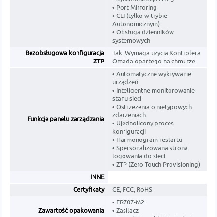
• Port Mirroring
• CLI (tylko w trybie
Autonomicznym)
• Obsługa dzienników
systemowych
Bezobsługowa konfiguracja
Tak. Wymaga użycia Kontrolera
ZTP
Omada opartego na chmurze.
• Automatyczne wykrywanie
urządzeń
• Inteligentne monitorowanie
stanu sieci
• Ostrzeżenia o nietypowych
zdarzeniach
Funkcje panelu zarządzania
• Ujednolicony proces
konfiguracji
• Harmonogram restartu
• Spersonalizowana strona
logowania do sieci
• ZTP (Zero-Touch Provisioning)
INNE
Certyfikaty
CE, FCC, RoHS
• ER707-M2
Zawartość opakowania
• Zasilacz