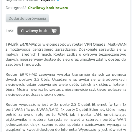
16,85 zł
Dostępność:
Chwilowy brak towaru
Dodaj do porównania
Ilość:
TP-Link
ER707-M2
to wielogigabitowy router VPN Omada, Multi-WAN
z możliwością centralnego zarządzania. Doskonale sprawdzi się w
małych i średnich firmach. Router zadba o cyfrowe bezpieczeństwo
danych, nieprzerwany dostęp do sieci oraz umożliwi zdalny dostęp do
zasobów firmowych.
Router ER707-M2 zapewnia wysoką transmisję danych za pomocą
dwóch portów 2,5 Gb/s. Urządzenie sprawdzi się w środowiskach
sieciowych, gdzie pojawia się wiele osób, takich jak sklepy, hotele i
biura. Można również korzystać z niesamowicie szybkiego połączenia
sieciowego podczas pracy z domu.
Router wyposażony jest w 2x porty 2.5 Gigabit Ethernet (w tym 1x
port WAN i 1x port WAN/LAN), 4x porty Gigabit Ethernet, które mogą
pełnić zarówno rolę portu WAN, jak i portu LAN, umożliwiając
użytkownikom routera korzystanie nawet z czterech portów WAN
jednocześnie, dzięki czemu router spełnia zróżnicowane wymagania
urządzeń w kwestii dostępu do Internetu. Wyposażony jest również w