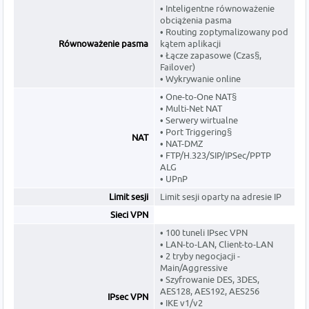
• Inteligentne równoważenie
obciążenia pasma
• Routing zoptymalizowany pod
Równoważenie pasma
kątem aplikacji
• Łącze zapasowe (Czas§,
Failover)
• Wykrywanie online
• One-to-One NAT§
• Multi-Net NAT
• Serwery wirtualne
• Port Triggering§
NAT
• NAT-DMZ
• FTP/H.323/SIP/IPSec/PPTP
ALG
• UPnP
Limit sesji
Limit sesji oparty na adresie IP
Sieci VPN
• 100 tuneli IPsec VPN
• LAN-to-LAN, Client-to-LAN
• 2 tryby negocjacji -
Main/Aggressive
• Szyfrowanie DES, 3DES,
AES128, AES192, AES256
IPsec VPN
• IKE v1/v2