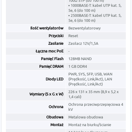
100Ω STP (do 100 m)
• 1000BASE-T: kabel UTP kat. 5,
5e, 6 (do 100 m)
• 2500BASE-T: kabel UTP kat. 5,
5e, 6 (do 100 m)
Ilość wentylatorów
Bezwentylatorowy
Przyciski
Reset
Zasilanie
Zasilacz 12V/1,5A
Łączna moc PoE
-
Pamięć Flash
128MB NAND
Pamięć DRAM
1 GB DDR4
PWR, SYS, SFP, USB, WAN
Diody LED
(Prędkość, Link/Act), LAN
(Prędkość, Link/Act)
226 x 131 x 35 mm (8,9 x 5,2 x
Wymiary (S x G x W)
1,4 cali)
Ochrona przeciwprzepięciowa 4
Ochrona
kV
Obudowa
Metalowa obudowa
Montaż
Montaż na biurku/ścianie