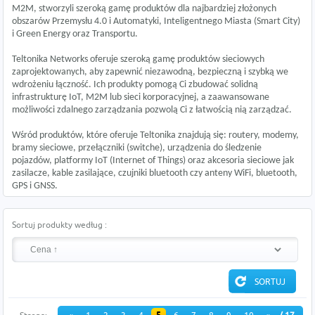
M2M, stworzyli szeroką gamę produktów dla najbardziej złożonych
obszarów Przemysłu 4.0 i Automatyki, Inteligentnego Miasta (Smart City)
i Green Energy oraz Transportu.
Teltonika Networks oferuje szeroką gamę produktów sieciowych
zaprojektowanych, aby zapewnić niezawodną, ​​bezpieczną i szybką we
wdrożeniu łączność. Ich produkty pomogą Ci zbudować solidną
infrastrukturę IoT, M2M lub sieci korporacyjnej, a zaawansowane
możliwości zdalnego zarządzania pozwolą Ci z łatwością nią zarządzać.
Wśród produktów, które oferuje Teltonika znajdują się: routery, modemy,
bramy sieciowe, przełączniki (switche), urządzenia do śledzenie
pojazdów, platformy IoT (Internet of Things) oraz akcesoria sieciowe jak
zasilacze, kable zasilające, czujniki bluetooth czy anteny WiFi, bluetooth,
GPS i GNSS.
Sortuj produkty według :