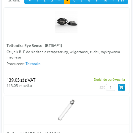
5
Strona:
«
1
2
3
4
6
7
8
9
10
»
/ 17
Teltonika Eye Sensor (BTSMP1)
Czujnik BLE do śledzenia temperatury, wilgotności, ruchu, wykrywania
magnesu
Producent:
Teltonika
139,05 zł z VAT
Dodaj do porównania
113,05 zł netto
szt