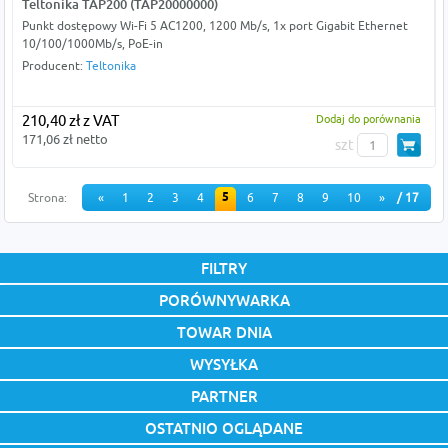
Teltonika TAP200 (TAP20000000)
Punkt dostępowy Wi-Fi 5 AC1200, 1200 Mb/s, 1x port Gigabit Ethernet
10/100/1000Mb/s, PoE-in
Producent:
Teltonika
210,40 zł z VAT
Dodaj do porównania
171,06 zł netto
szt
5
Strona:
«
1
2
3
4
6
7
8
9
10
»
/ 17
FILTRY
PORÓWNYWARKA
TOWAR DNIA
WYSYŁKA
PARTNER
OSTATNIO OGLĄDANE