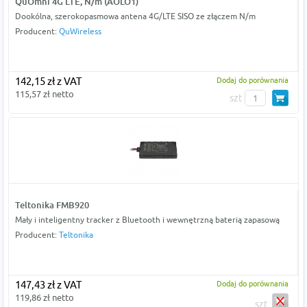
QuOmni 4G LTE, N/m (AOLO1)
Dookólna, szerokopasmowa antena 4G/LTE SISO ze złączem N/m
Producent:
QuWireless
142,15 zł z VAT
Dodaj do porównania
115,57 zł netto
szt
Teltonika FMB920
Mały i inteligentny tracker z Bluetooth i wewnętrzną baterią zapasową
Producent:
Teltonika
147,43 zł z VAT
Dodaj do porównania
119,86 zł netto
szt