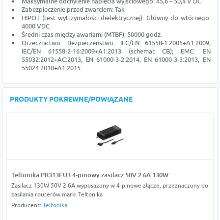
Maksymalne odchylenie napięcia wyjściowego: 45,6 – 50,4 V DC
Zabezpieczenie przed zwarciem: Tak
HIPOT (test wytrzymałości dielektrycznej): Główny do wtórnego:
4000 VDC
Średni czas między awariami (MTBF): 50000 godz.
Orzecznictwo: Bezpieczeństwo: IEC/EN 61558-1:2005+A1:2009,
IEC/EN 61558-2-16:2009+A1:2013 (schemat CB); EMC: EN
55032:2012+AC:2013, EN 61000-3-2:2014, EN 61000-3-3:2013, EN
55024:2010+A1:2015
PRODUKTY POKREWNE/POWIĄZANE
Teltonika PR313EU3 4-pinowy zasilacz 50V 2.6A 130W
Zasilacz 130W 50V 2.6A wyposażony w 4-pinowe złącze, przeznaczony do
zasilania routerów marki Teltonika
Producent:
Teltonika