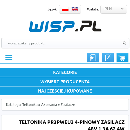
Język:
Waluta:
KATEGORIE
WYBIERZ PRODUCENTA
NAJCZĘŚCIEJ KUPOWANE
Katalog
»
Teltonika
»
Akcesoria
»
Zasilacze
TELTONIKA PR3PWEU3 4-PINOWY ZASILACZ
48V 1.3A 62.4W