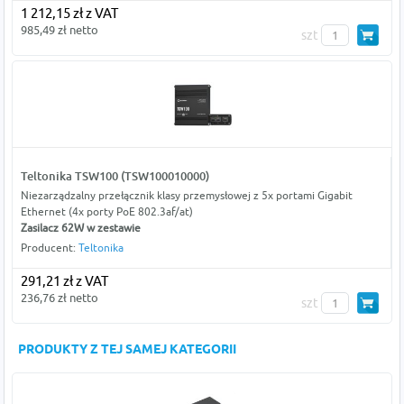
1 212,15 zł z VAT
985,49 zł netto
szt
Teltonika TSW100 (TSW100010000)
Niezarządzalny przełącznik klasy przemysłowej z 5x portami Gigabit
Ethernet (4x porty PoE 802.3af/at)
Zasilacz 62W w zestawie
Producent:
Teltonika
291,21 zł z VAT
236,76 zł netto
szt
PRODUKTY Z TEJ SAMEJ KATEGORII