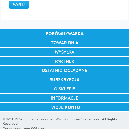
PORÓWNYWARKA
TOWAR DNIA
WYSYŁKA
PARTNER
OSTATNIO OGLĄDANE
SUBSKRYPCJA
O SKLEPIE
INFORMACJE
TWOJE KONTO
©
WISP.PL Sieci Bezprzewodowe
. Wszelkie Prawa Zastrzeżone. All Rights
Reserved.
Oprogramowanie KQS.store