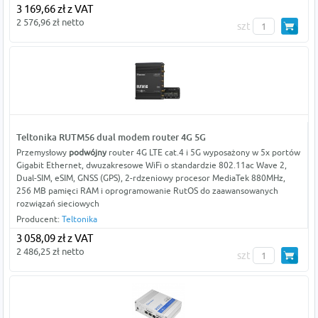
3 169,66 zł z VAT
2 576,96 zł netto
szt
Teltonika RUTM56 dual modem router 4G 5G
Przemysłowy
podwójny
router 4G LTE cat.4 i 5G wyposażony w 5x portów
Gigabit Ethernet, dwuzakresowe WiFi o standardzie 802.11ac Wave 2,
Dual-SIM, eSIM, GNSS (GPS), 2-rdzeniowy procesor MediaTek 880MHz,
256 MB pamięci RAM i oprogramowanie RutOS do zaawansowanych
rozwiązań sieciowych
Producent:
Teltonika
3 058,09 zł z VAT
2 486,25 zł netto
szt