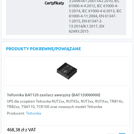
3:2006+A1:2007+A2:2010, IEC
Certyfikaty
61000-4-4:2012, IEC 61000-4-
5:2014, IEC 61000-4-6:2013, IEC
61000-4-11:2004, EN 61347-
1:2015, EN 61347-2-
13:2014/A1:2017, EN
62493:2015
PRODUKTY POKREWNE/POWIĄZANE
Teltonika BAT120 zasilacz awaryjny (BAT120000000)
UPS dla urządzeń Teltonika RUT2xx, RUT95x, RUT3xx, RUTXxx, TRB14x,
TRB2xx, TSW110, TCR100 oraz nowszych modeli Teltonika
Producent:
Teltonika
468,38 zł z VAT