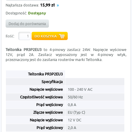
Najtańsza dostawa:
15,99 zł
Dostępność:
Dostępny
Dodaj do porównania
Ilość:
Teltonika PR3P2EU3
to 4-pinowy zasilacz 24W. Napięcie wyściowe
12V, prąd 2A. Zasilacz wyposażony jest w 4-pinowy wtyk,
przeznaczony jest do zasilania routerów marki Teltonika.
Teltonika
PR3P2EU3
Specyfikacja
Napięcie wejściowe
100 - 240 V AC
Częstotliwość wejściowa
50/60 Hz
Prąd wejściowy
0,8 A
Złącze wejściowe
EU (Typ C)
Napięcie wyjściowe
12 V DC
Prąd wyjściowy
2,0 A