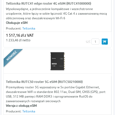
Teltonika RUTC41 edge router 4G eSIM (RUTC41000000)
Wysokowydajne, a jednocześnie kompaktowe i wszechstronne
urządzenie, które łączy w sobie łączność 4G Cat 4 z zaawansowaną mocą
obliczeniową oraz dwuzakresowym Wi-Fi 6
Obsługuje eSIM
Producent:
Teltonika
1 517,16 zł z VAT
1 233,46 zł netto
szt
Teltonika RUTC50 router 5G eSIM (RUTC50210000)
Przemysłowy router 5G wyposażony w 5x portów Gigabit Ethernet,
dwuzakresowe WiFi o standardzie 802.11ax, Dual-SIM, GNSS (GPS), port
USB, 512 MB pamięci RAM DDR3 i oprogramowanie RutOS do
zaawansowanych rozwiązań sieciowych
Wersja z obsługą eSIM
Producent:
Teltonika