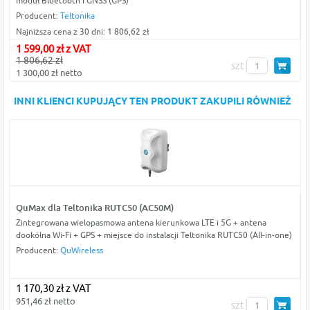
moduł Bluetooth i GNSS (GPS)
Producent:
Teltonika
Najniższa cena z 30 dni: 1 806,62 zł
1 599,00 zł z VAT
1 806,62 zł
szt
1 300,00 zł netto
INNI KLIENCI KUPUJĄCY TEN PRODUKT ZAKUPILI RÓWNIEŻ
QuMax dla Teltonika RUTC50 (AC50M)
Zintegrowana wielopasmowa antena kierunkowa LTE i 5G + antena
dookólna Wi-Fi + GPS + miejsce do instalacji Teltonika RUTC50 (All-in-one)
Producent:
QuWireless
1 170,30 zł z VAT
951,46 zł netto
szt