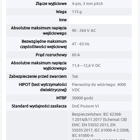
Złącze wyjściowe
4-pin, 3 mm pitch
Waga
115 g
Inne
Absolutne maksimum napięcia
90 - 264 V AC
wejściowego
Bezwzględne maksimum
47 - 63 Hz
częstotliwości wejściowej
Prąd rozruchowy
60 A
Absolutne maksimum napięcia
11,4 – 12,6 V DC
wyjściowego
Zabezpieczenie przed zwarciem
Tak
HIPOT (test wytrzymałości
Pierwotny do wtórnego: 4000
dielektrycznej)
VDC
MTBF
30000 godz
Standard wydajności zasilacza
DoE Poziom VI
Bezpieczeństwo: IEC 62368-
1:2014/A11:2017 (Schemat CB)
EMC: EN 55032:2015, EN
55035:2017, IEC 61000-4-2:2008,
IEC 61000-4-