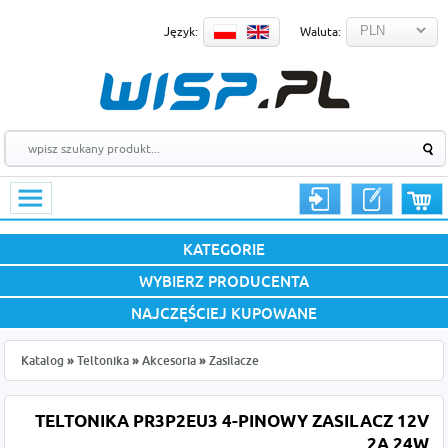
Język:
Waluta:
KATEGORIE
WYBIERZ PRODUCENTA
NAJCZĘŚCIEJ KUPOWANE
Katalog
»
Teltonika
»
Akcesoria
»
Zasilacze
TELTONIKA PR3P2EU3 4-PINOWY ZASILACZ 12V
2A 24W