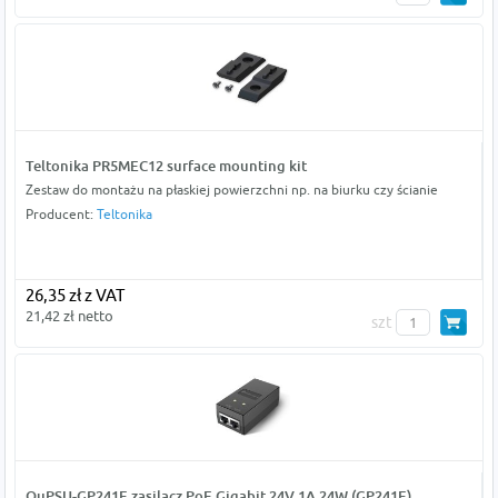
Teltonika PR5MEC12 surface mounting kit
Zestaw do montażu na płaskiej powierzchni np. na biurku czy ścianie
Producent:
Teltonika
26,35 zł z VAT
21,42 zł netto
szt
QuPSU-GP241E zasilacz PoE Gigabit 24V 1A 24W (GP241E)