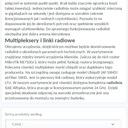
połączeń w systemie punkt-punkt. Brak kabla znacznie ogranicza koszt
takiej inwestycji. Jednocześnie radiolinia może osiągać szybkość mierzoną
w gigabajtach na sekundę i jest dostępna w szerokim zakresie
licencjonowanych jak i wolnych częstotliwości. Pozwala to na
dopasowanie jej do określonych potrzeb oraz spełnienie wysokich
wymagań użytkowników. Do sprawnego funkcjonowania radiolinii
niezbędna jest dobra antena kierunkowa.
Multipleksery i linki radiowe
Oferujemy urządzenia, dzięki którym możliwe będzie skonstruowanie
radiolinii o określonych parametrach technicznych. W asortymencie
znajdziesz między innymi urządzenia klienckie. Zalicza się do nich
router
MikroTik RB750Gr3
, który może pełnić funkcję routera brzegowego.
Polecamy również multiplekser marki Ubiquiti oraz dupleksery tego
producenta. Na szczególną uwagę zasługuje model Ubiquiti (AF-5XHD)
airFiber 5XHD. Jest to pierwszy link radiowy, który wykorzystuje moduł
LTU. W naszym asortymencie jest również dostępna kompletna
radiolinia
SIAE Alfoplus, która pracuje w licencjonowanym paśmie 24 GHz. Dzięki
specjalnej obudowie odpornej na warunki atmosferyczne jest ona
przystosowana do montażu na zewnątrz budynku.
Sortuj produkty według :