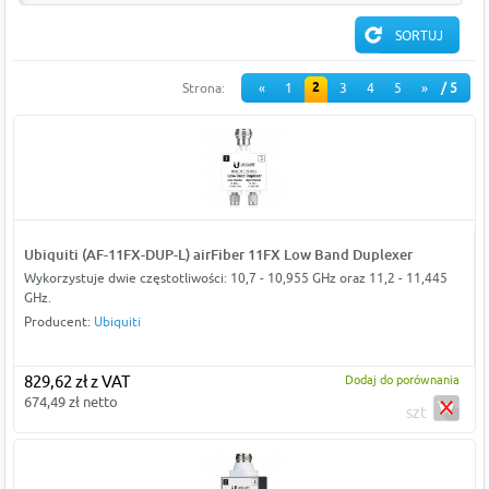
2
Strona:
«
1
3
4
5
»
/ 5
Ubiquiti (AF-11FX-DUP-L) airFiber 11FX Low Band Duplexer
Wykorzystuje dwie częstotliwości: 10,7 - 10,955 GHz oraz 11,2 - 11,445
GHz.
Producent:
Ubiquiti
829,62 zł z VAT
Dodaj do porównania
674,49 zł netto
szt