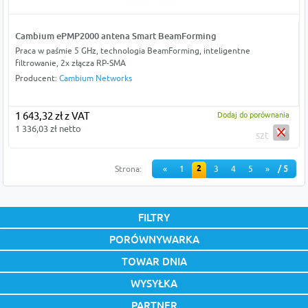
Cambium ePMP2000 antena Smart BeamForming
Praca w paśmie 5 GHz, technologia BeamForming, inteligentne
filtrowanie, 2x złącza RP-SMA
Producent:
Cambium Networks
1 643,32 zł z VAT
Dodaj do porównania
1 336,03 zł netto
szt
2
Strona:
«
1
3
4
5
»
/ 5
FILTRY
PORÓWNYWARKA
TOWAR DNIA
WYSYŁKA
PARTNER