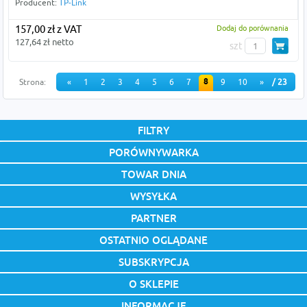
Producent:
TP-Link
157,00 zł z VAT
Dodaj do porównania
127,64 zł netto
szt
8
Strona:
«
1
2
3
4
5
6
7
9
10
»
/ 23
FILTRY
PORÓWNYWARKA
TOWAR DNIA
WYSYŁKA
PARTNER
OSTATNIO OGLĄDANE
SUBSKRYPCJA
O SKLEPIE
INFORMACJE