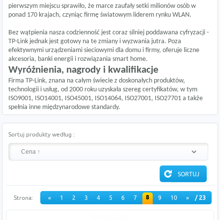
pierwszym miejscu sprawiło, że marce zaufały setki milionów osób w
ponad 170 krajach, czyniąc firmę światowym liderem rynku WLAN.
Bez wątpienia nasza codzienność jest coraz silniej poddawana cyfryzacji -
TP-Link jednak jest gotowy na te zmiany i wyzwania jutra. Poza
efektywnymi urządzeniami sieciowymi dla domu i firmy, oferuje liczne
akcesoria, banki energii i rozwiązania smart home.
Wyróżnienia, nagrody i kwalifikacje
Firma TP-Link, znana na całym świecie z doskonałych produktów,
technologii i usług, od 2000 roku uzyskała szereg certyfikatów, w tym
ISO9001, ISO14001, ISO45001, ISO14064, ISO27001, ISO27701 a także
spełnia inne międzynarodowe standardy.
Sortuj produkty według :
8
Strona:
«
1
2
3
4
5
6
7
9
10
»
/ 23