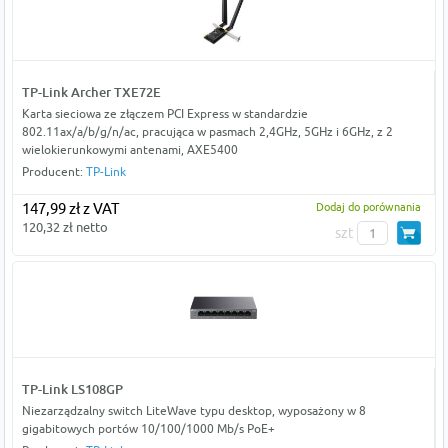
TP-Link Archer TXE72E
Karta sieciowa ze złączem PCI Express w standardzie
802.11ax/a/b/g/n/ac, pracująca w pasmach 2,4GHz, 5GHz i 6GHz, z 2
wielokierunkowymi antenami, AXE5400
Producent:
TP-Link
147,99 zł z VAT
Dodaj do porównania
120,32 zł netto
szt
TP-Link LS108GP
Niezarządzalny switch LiteWave typu desktop, wyposażony w 8
gigabitowych portów 10/100/1000 Mb/s PoE+