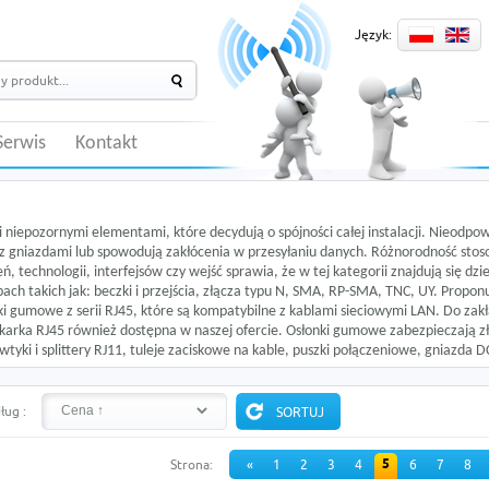
Język:
Serwis
Kontakt
i niepozornymi elementami, które decydują o spójności całej instalacji. Nieodpo
z gniazdami lub spowodują zakłócenia w przesyłaniu danych. Różnorodność sto
ń, technologii, interfejsów czy wejść sprawia, że w tej kategorii znajdują się dzi
ach takich jak: beczki i przejścia, złącza typu N, SMA, RP-SMA, TNC, UY. Propon
i gumowe z serii RJ45, które są kompatybilne z kablami sieciowymi LAN. Do zakł
skarka RJ45
również dostępna w naszej ofercie. Osłonki gumowe zabezpieczają z
tyki i splittery RJ11, tuleje zaciskowe na kable, puszki połączeniowe, gniazda DC
ług :
5
Strona:
«
1
2
3
4
6
7
8