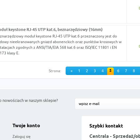
duł keystone RJ-45 UTP kat.6, beznarzędziowy (16mm)
znarzędziowy moduł keystone RJ-45 UTP kat.6 przeznaczony jest do
dowy nieekranowanych gniazd abonenckich oraz punktów krosowych w
stalacjach zgodnych z ANSI/TIA/EIA 568 kat.6 oraz ISO/IEC 11801 i EN
173 klasy E.
5
Strona:
«
1
2
3
4
6
7
8
o nowościach w naszym sklepie?
Twoje konto
Szybki kontakt
Centrala - Sprzedaż/o
Zaloguj się