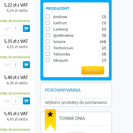
5,22 zł z VAT
PRODUCENT
4,24 zł netto
Andrew
(3)
Dodaj do porównania
GetFort
(1)
szt
Lanberg
(5)
QuWireless
(9)
5,35 zł z VAT
Solarix
(44)
4,35 zł netto
TechnicLan
(2)
Teltonika
(4)
Dodaj do porównania
Ubiquiti
(7)
szt
5,40 zł z VAT
4,39 zł netto
PORÓWNYWARKA
Dodaj do porównania
szt
Wybierz produkty do porównania
5,45 zł z VAT
TOWAR DNIA
4,43 zł netto
Dodaj do porównania