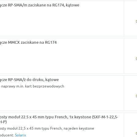
ącze RP-SMA/m zaciskane na RG174, kątowe
ącze MMCX zaciskane na RG174
ącze RP-SMA/ż do druku, kątowe
 naprawy m.in. kart bezprzewodowych
osty moduł 22.5 x 45 mm typu French, 1x keystone (SXF-M-1-22,5-
-P)
osty moduł 22,5 x 45 mm typu French, na jeden keystone
oducent:
Solarix