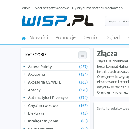
WISP.PL Sieci bezprzewodowe - Dystrybutor sprzętu sieciowego
Nowości
Promocje
Cennik
Dojazd
Złącza
KATEGORIE
Złącza są drobnymi 
Access Pointy
(657)
będą kompatybilne 
instalacjach urządze
Akcesoria
(424)
Oferujemy je w grup
Akcesoria GSM/LTE
(363)
ekranowane i osłonk
wtyczek służy:
zaci
Anteny
(370)
Oferujemy również w
Automatyka i Przemysł
(376)
Części serwisowe
(162)
Sortuj produkty wed
Elektryka
(13)
Inteligentny dom
(85)
Karty sieciowe
(82)