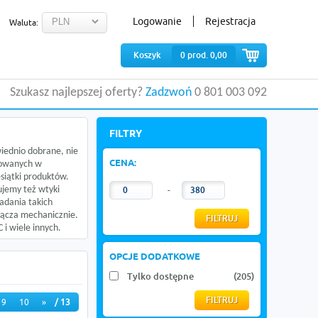
Logowanie
Rejestracja
Waluta:
Koszyk
0
prod.
0,00
Szukasz najlepszej oferty?
Zadzwoń
0 801 003 092
FILTRY
wiednio dobrane, nie
CENA:
sowanych w
esiątki produktów.
ujemy też wtyki
-
adania takich
łącza mechanicznie.
 i wiele innych.
OPCJE DODATKOWE
Tylko dostępne
(205)
9
10
»
/ 13