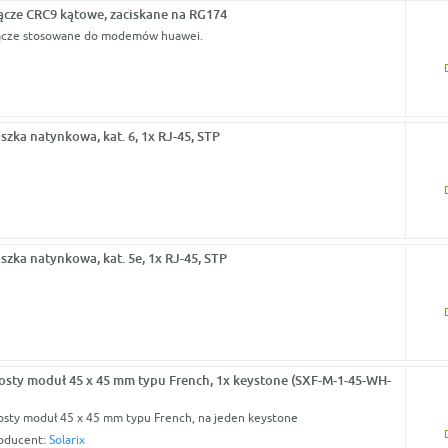
ącze CRC9 kątowe, zaciskane na RG174
ącze stosowane do modemów huawei.
szka natynkowa, kat. 6, 1x RJ-45, STP
szka natynkowa, kat. 5e, 1x RJ-45, STP
osty moduł 45 x 45 mm typu French, 1x keystone (SXF-M-1-45-WH-
osty moduł 45 x 45 mm typu French, na jeden keystone
oducent:
Solarix