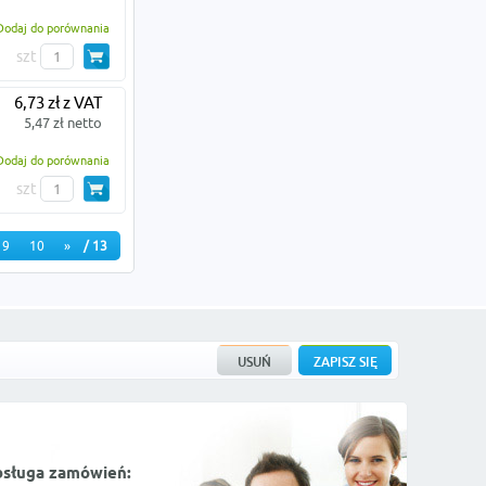
Dodaj do porównania
szt
6,73 zł z VAT
5,47 zł netto
Dodaj do porównania
szt
9
10
»
/ 13
bsługa zamówień: