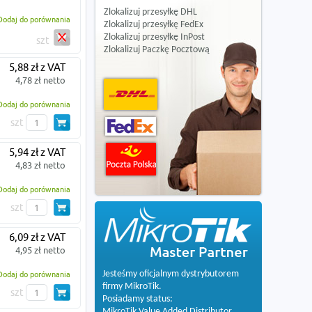
Zlokalizuj przesyłkę DHL
Dodaj do porównania
Zlokalizuj przesyłkę FedEx
Zlokalizuj przesyłkę InPost
szt
Zlokalizuj Paczkę Pocztową
5,88 zł z VAT
4,78 zł netto
Dodaj do porównania
szt
5,94 zł z VAT
4,83 zł netto
Dodaj do porównania
szt
6,09 zł z VAT
4,95 zł netto
Jesteśmy oficjalnym dystrybutorem
Dodaj do porównania
firmy MikroTik.
szt
Posiadamy status:
MikroTik Value Added Distributor.