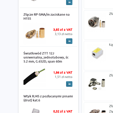
Zł
Złącze RP-SMA/m zaciskane na
H155
3,85 zł z VAT
3,13 zł netto
Łą
Światłowód ZTT 12J
uniwersalny, jednotubowy, śr.
5.2 mm, G.652D, span 60m
1,86 zł z VAT
Zł
1,51 zł netto
Wtyk RJ45 z pozłacanymi pinami
(drut) kat.6
Zł
0,32 zł z VAT
Zł