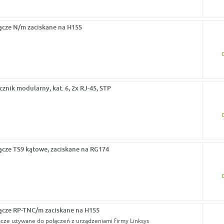
ącze N/m zaciskane na H155
cznik modularny, kat. 6, 2x RJ-45, STP
ącze TS9 kątowe, zaciskane na RG174
ącze RP-TNC/m zaciskane na H155
ącze używane do połączeń z urządzeniami firmy Linksys