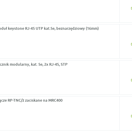
duł keystone RJ-45 UTP kat.5e, beznarzędziowy (16mm)
cznik modularny, kat. 5e, 2x RJ-45, STP
ącze RP-TNC/ż zaciskane na MRC400