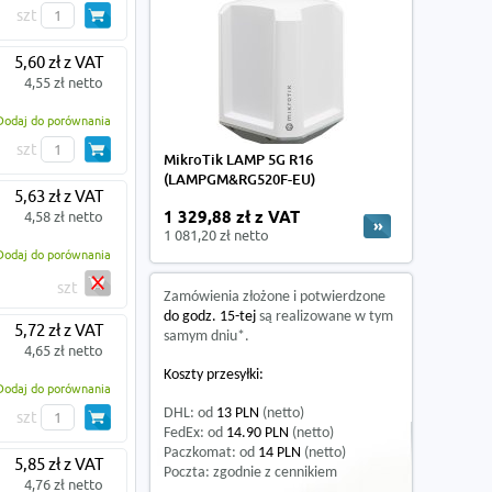
szt
5,60 zł z VAT
4,55 zł netto
Dodaj do porównania
szt
MikroTik LAMP 5G R16
(LAMPGM&RG520F-EU)
5,63 zł z VAT
4,58 zł netto
1 329,88 zł z VAT
1 081,20 zł netto
Dodaj do porównania
szt
Zamówienia złożone i potwierdzone
do godz. 15-tej
są realizowane w tym
5,72 zł z VAT
samym dniu*.
4,65 zł netto
Koszty przesyłki:
Dodaj do porównania
DHL: od
13 PLN
(netto)
szt
FedEx: od
14.90 PLN
(netto)
Paczkomat: od
14 PLN
(netto)
5,85 zł z VAT
Poczta: zgodnie z cennikiem
4,76 zł netto