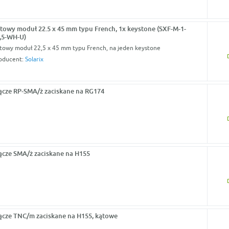
towy moduł 22.5 x 45 mm typu French, 1x keystone (SXF-M-1-
,5-WH-U)
towy moduł 22,5 x 45 mm typu French, na jeden keystone
oducent:
Solarix
ącze RP-SMA/ż zaciskane na RG174
ącze SMA/ż zaciskane na H155
ącze TNC/m zaciskane na H155, kątowe