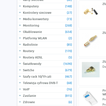
Zł
Komputery
(148)
Kontrolery sieciowe
(27)
Media konwertery
(73)
Monitoring
(268)
Okablowanie
(654)
Zł
Platformy WLAN
(2)
Radiolinie
(85)
Routery
(170)
Routery ADSL
(5)
Zł
Światłowody
(1690)
Do
Switche
(679)
Szafy rack 10/19 cali
(467)
Telewizja cyfrowa DVB-T
(68)
VoIP
(76)
Pr
WH
Zasilanie
(815)
Pr
Zdrowie
(6)
Pr