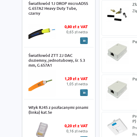
Światłowód 1J DROP microADSS
Zł
G.657A2 Heavy Duty Tube,
Zł
czarny
0,80 zł z VAT
0,65 zł netto
Pu
Światłowód ZTT 2J DAC
doziemny, jednotubowy, śr. 5.3
mm, G.657A1
1,29 zł z VAT
Pu
1,05 zł netto
Wtyk RJ45 z pozłacanymi pinami
(linka) kat.5e
Pr
P)
0,20 zł z VAT
Pr
0,16 zł netto
Pr