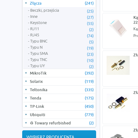
Złącza
(241)
Beczki, przejścia
(25)
Inne
(27)
Ką
22
Keystone
(55)
RJ11
Ką
(2)
RJ45
(74)
Pr
Typu BNC
(5)
Typu N
(19)
Typu SMA
(23)
Zł
Typu TNC
(10)
Typu UY
(2)
MikroTik
(392)
Solarix
(119)
Teltonika
(335)
Zł
Tenda
(175)
TP-Link
(450)
Ubiquiti
(779)
♻️ Towary refurbished
(2)
Zł
WYBIERZ PRODUCENTA