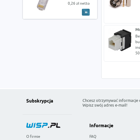
0,26 zł netto
Mo
Be
bu
in
50
Chcesz otrzymywać informacje 
Subskrypcja
Wpisz swój adres e-mail!
Informacje
O firmie
FAQ