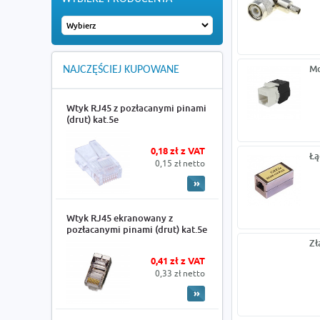
Mo
NAJCZĘŚCIEJ KUPOWANE
Wtyk RJ45 z pozłacanymi pinami
(drut) kat.5e
0,18 zł z VAT
Łą
0,15 zł netto
Wtyk RJ45 ekranowany z
pozłacanymi pinami (drut) kat.5e
Zł
0,41 zł z VAT
0,33 zł netto