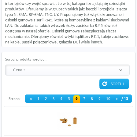
interfejsów czy wejść sprawia, że w tej kategorii znajdują się dziesiątki
produktów. Oferujemy je w grupach takich jak: beczki i przejścia, złącza
typu N, SMA, RP-SMA, TNC, UY. Proponujemy też wtyki ekranowane i
osłonki gumowe z serii RJ45, które są kompatybilne z kablami sieciowymi
LAN. Do zakładania takich wtyczek służy:
zaciskarka RJ45
również
dostępna w naszej ofercie. Osłonki gumowe zabezpieczają złącza
mechanicznie. Oferujemy również wtyki i splittery RJ11, tuleje zaciskowe
na kable, puszki połączeniowe, gniazda DC i wiele innych.
Sortuj produkty według :
6
Strona:
«
1
2
3
4
5
7
8
9
10
»
/ 13