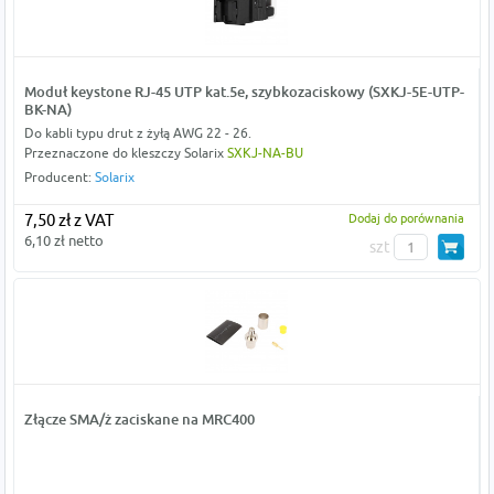
Moduł keystone RJ-45 UTP kat.5e, szybkozaciskowy (SXKJ-5E-UTP-
BK-NA)
Do kabli typu drut z żyłą AWG 22 - 26.
Przeznaczone do kleszczy Solarix
SXKJ-NA-BU
Producent:
Solarix
7,50 zł z VAT
Dodaj do porównania
6,10 zł netto
szt
Złącze SMA/ż zaciskane na MRC400