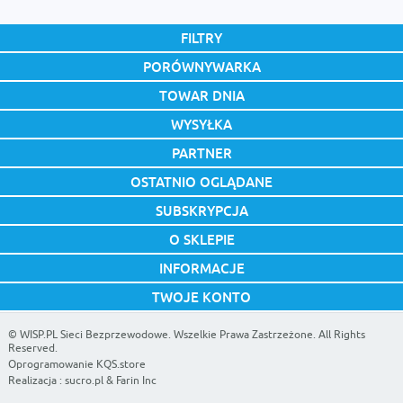
FILTRY
PORÓWNYWARKA
TOWAR DNIA
WYSYŁKA
PARTNER
OSTATNIO OGLĄDANE
SUBSKRYPCJA
O SKLEPIE
INFORMACJE
TWOJE KONTO
©
WISP.PL Sieci Bezprzewodowe
. Wszelkie Prawa Zastrzeżone. All Rights
Reserved.
Oprogramowanie KQS.store
Realizacja :
sucro.pl
&
Farin Inc