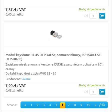
7,87 zł z VAT
Dodaj do porównania
6,40 zł netto
szt
Moduł keystone RJ-45 UTP kat.5e, samozaciskowy, 90° (SXKJ-5E-
UTP-BK-90)
Zaciskany nieekranowany keystone CAT5E z wysuniętym uchwytem 90°,
czarny
Do kabli typu drut z żyłą AWG 22 - 26
Producent:
Solarix
7,90 zł z VAT
Dodaj do porównania
6,42 zł netto
szt
6
Strona:
«
1
2
3
4
5
7
8
9
10
»
/ 13