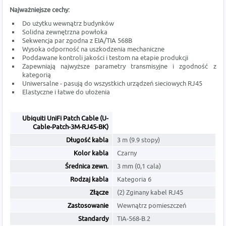
Najważniejsze cechy:
Do użytku wewnątrz budynków
Solidna zewnętrzna powłoka
Sekwencja par zgodna z EIA/TIA 568B
Wysoka odporność na uszkodzenia mechaniczne
Poddawane kontroli jakości i testom na etapie produkcji
Zapewniają najwyższe parametry transmisyjne i zgodność z
kategorią
Uniwersalne - pasują do wszystkich urządzeń sieciowych RJ45
Elastyczne i łatwe do ułożenia
Ubiquiti UniFi Patch Cable (U-
Cable-Patch-3M-RJ45-BK)
Długość kabla
3 m (9.9 stopy)
Kolor kabla
Czarny
Średnica zewn.
3 mm (0,1 cala)
Rodzaj kabla
Kategoria 6
Złącze
(2) Zginany kabel RJ45
Zastosowanie
Wewnątrz pomieszczeń
Standardy
TIA-568-B.2