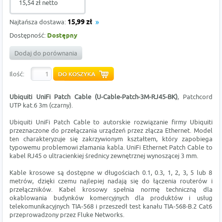
15,54 zł netto
Najtańsza dostawa:
15,99 zł
Dostępność:
Dostępny
Dodaj do porównania
Ilość:
Ubiquiti UniFi Patch Cable (U-Cable-Patch-3M-RJ45-BK)
, Patchcord
UTP kat.6 3m (czarny).
Ubiquiti UniFi Patch Cable to autorskie rozwiązanie firmy Ubiquiti
przeznaczone do przełączania urządzeń przez złącza Ethernet. Model
ten charakteryzuje się zakrzywionym kształtem, który zapobiega
typowemu problemowi złamania kabla. UniFi Ethernet Patch Cable to
kabel RJ45 o ultracienkiej średnicy zewnętrznej wynoszącej 3 mm.
Kable krosowe są dostępne w długościach 0.1, 0.3, 1, 2, 3, 5 lub 8
metrów, dzięki czemu najlepiej nadają się do łączenia routerów i
przełączników. Kabel krosowy spełnia normę techniczną dla
okablowania budynków komercyjnych dla produktów i usług
telekomunikacyjnych TIA-568 i przeszedł test kanału TIA-568-B.2 Cat6
przeprowadzony przez Fluke Networks.