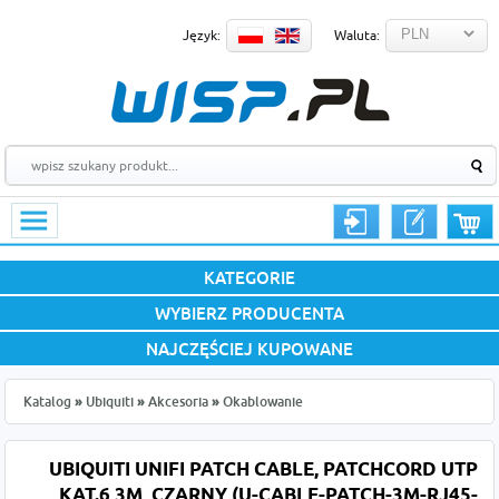
Język:
Waluta:
KATEGORIE
WYBIERZ PRODUCENTA
NAJCZĘŚCIEJ KUPOWANE
Katalog
»
Ubiquiti
»
Akcesoria
»
Okablowanie
UBIQUITI UNIFI PATCH CABLE, PATCHCORD UTP
KAT.6 3M, CZARNY (U-CABLE-PATCH-3M-RJ45-