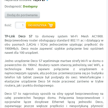
15,99 zł
Dostępność:
Dostępny
Dodaj do porównania
Ilość:
TP-Link Deco S7
to domowy system Wi-Fi Mesh AC1900.
Bezprzewodowy router obsługujący standard 802.11 ac i działający w
obu pasmach 2,4GHz i 5GHz jednocześnie uzyskując prędkość do
1900Mb/s. Deco może zapewnić szybkie połączenie bez opóźnień
nawet dla 100 urządzeń.
Jedno urządzenie Deco S7 wyeliminuje martwe strefy Wi-Fi w domu o
powierzchni do 190m2. Routery razem stworzą jednolistą sieć WiFi, a
technologia Mesh zapewni połączenie z urządzeniem o
najmocniejszym sygnale, aby podczas przemieszczania się po budynku
telefon lub tablet zawsze był podpięty do sieci. Wielofunkcyjne i
elastyczne urządzenie Deco S4 może pracować zarówno w trybie
routera, jak i punktu dostępowego.
Deco S7 to najprostszy sposób na silny sygnał bezprzewodowy na
całej powierzchni Twojego domu. Połączenia bezprzewodowe i
opcjonalne łącze dosyłowe Ethernet łączą jednostki Deco,
zapewniając jeszcze większe prędkości i niespotykaną płynność