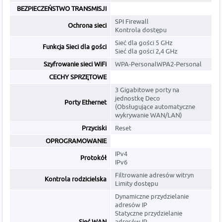
BEZPIECZEŃSTWO TRANSMISJI
SPI Firewall
Ochrona sieci
Kontrola dostępu
Sieć dla gości 5 GHz
Funkcja Sieci dla gości
Sieć dla gości 2,4 GHz
Szyfrowanie sieci WiFi
WPA-PersonalWPA2-Personal
CECHY SPRZĘTOWE
3 Gigabitowe porty na
jednostkę Deco
Porty Ethernet
(Obsługujące automatyczne
wykrywanie WAN/LAN)
Przyciski
Reset
OPROGRAMOWANIE
IPv4
Protokół
IPv6
Filtrowanie adresów witryn
Kontrola rodzicielska
Limity dostępu
Dynamiczne przydzielanie
adresów IP
Statyczne przydzielanie
Sieć WAN
adresów IP