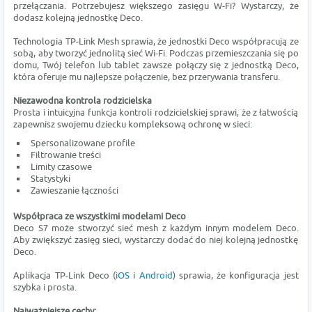
przełączania. Potrzebujesz większego zasięgu W-Fi? Wystarczy, że
dodasz kolejną jednostkę Deco.
Technologia TP-Link Mesh sprawia, że jednostki Deco współpracują ze
sobą, aby tworzyć jednolitą sieć Wi-Fi. Podczas przemieszczania się po
domu, Twój telefon lub tablet zawsze połączy się z jednostką Deco,
która oferuje mu najlepsze połączenie, bez przerywania transferu.
Niezawodna kontrola rodzicielska
Prosta i intuicyjna funkcja kontroli rodzicielskiej sprawi, że z łatwością
zapewnisz swojemu dziecku kompleksową ochronę w sieci:
Spersonalizowane profile
Filtrowanie treści
Limity czasowe
Statystyki
Zawieszanie łączności
Współpraca ze wszystkimi modelami Deco
Deco S7 może stworzyć sieć mesh z każdym innym modelem Deco.
Aby zwiększyć zasięg sieci, wystarczy dodać do niej kolejną jednostkę
Deco.
Aplikacja TP-Link Deco (
iOS
i
Android
) sprawia, że konfiguracja jest
szybka i prosta.
Najważniejsze cechy: