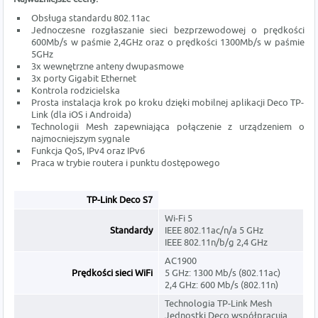
Obsługa standardu 802.11ac
Jednoczesne rozgłaszanie sieci bezprzewodowej o prędkości
600Mb/s w paśmie 2,4GHz oraz o prędkości 1300Mb/s w paśmie
5GHz
3x wewnętrzne anteny dwupasmowe
3x porty Gigabit Ethernet
Kontrola rodzicielska
Prosta instalacja krok po kroku dzięki mobilnej aplikacji Deco TP-
Link (dla iOS i Androida)
Technologii Mesh zapewniająca połączenie z urządzeniem o
najmocniejszym sygnale
Funkcja QoS, IPv4 oraz IPv6
Praca w trybie routera i punktu dostępowego
TP-Link Deco S7
Wi-Fi 5
Standardy
IEEE 802.11ac/n/a 5 GHz
IEEE 802.11n/b/g 2,4 GHz
AC1900
Prędkości sieci WiFi
5 GHz: 1300 Mb/s (802.11ac)
2,4 GHz: 600 Mb/s (802.11n)
Technologia TP-Link Mesh
Jednostki Deco współpracują