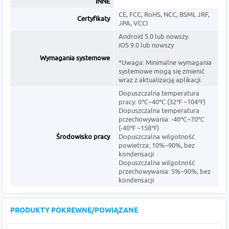
INNE
CE, FCC, RoHS, NCC, BSMI, JRF,
Certyfikaty
JPA, VCCI
Android 5.0 lub nowszy
iOS 9.0 lub nowszy
Wymagania systemowe
*Uwaga: Minimalne wymagania
systemowe mogą się zmienić
wraz z aktualizacją aplikacji.
Dopuszczalna temperatura
pracy: 0℃~40℃ (32℉ ~104℉)
Dopuszczalna temperatura
przechowywania: -40℃~70℃
(-40℉ ~158℉)
Środowisko pracy
Dopuszczalna wilgotność
powietrza: 10%~90%, bez
kondensacji
Dopuszczalna wilgotność
przechowywania: 5%~90%, bez
kondensacji
PRODUKTY POKREWNE/POWIĄZANE