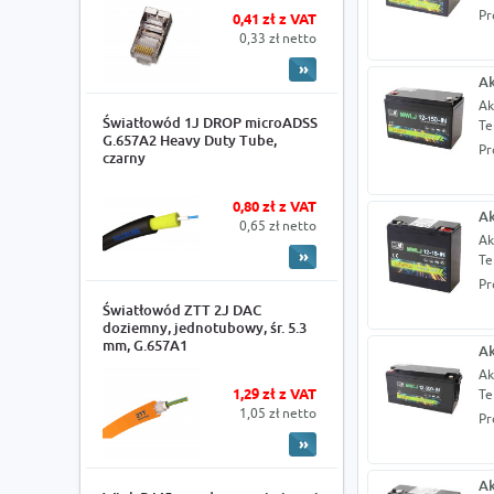
Pr
0,41 zł z VAT
0,33 zł netto
Ak
Ak
Światłowód 1J DROP microADSS
Te
G.657A2 Heavy Duty Tube,
Pr
czarny
0,80 zł z VAT
Ak
0,65 zł netto
Ak
Te
Pr
Światłowód ZTT 2J DAC
doziemny, jednotubowy, śr. 5.3
mm, G.657A1
Ak
Ak
1,29 zł z VAT
Te
1,05 zł netto
Pr
Ak