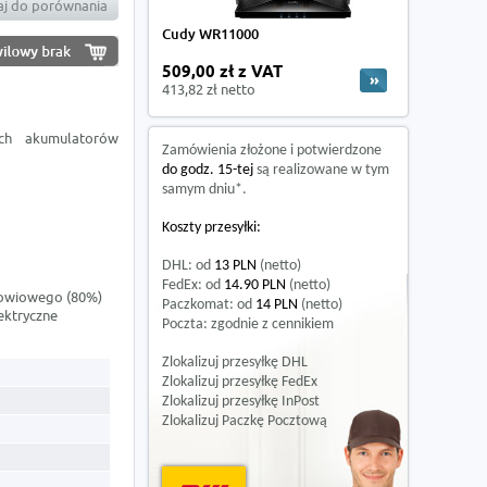
j do porównania
Cudy WR11000
509,00 zł z VAT
413,82 zł netto
ych akumulatorów
Zamówienia złożone i potwierdzone
do godz. 15-tej
są realizowane w tym
samym dniu*.
Koszty przesyłki:
DHL: od
13 PLN
(netto)
FedEx: od
14.90 PLN
(netto)
łowiowego (80%)
Paczkomat: od
14 PLN
(netto)
ektryczne
Poczta: zgodnie z cennikiem
Zlokalizuj przesyłkę DHL
Zlokalizuj przesyłkę FedEx
Zlokalizuj przesyłkę InPost
Zlokalizuj Paczkę Pocztową