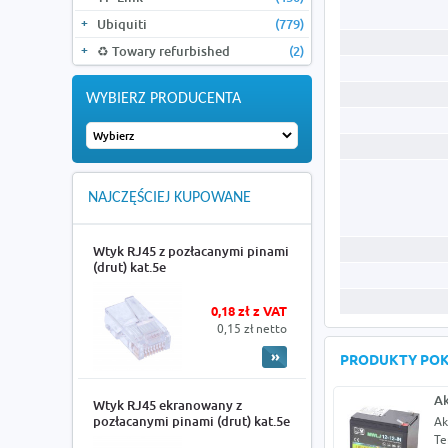
Ubiquiti
(779)
♻️ Towary refurbished
(2)
WYBIERZ PRODUCENTA
NAJCZĘŚCIEJ KUPOWANE
Wtyk RJ45 z pozłacanymi pinami
(drut) kat.5e
0,18 zł z VAT
0,15 zł netto
PRODUKTY PO
Ak
Wtyk RJ45 ekranowany z
pozłacanymi pinami (drut) kat.5e
Ak
Te