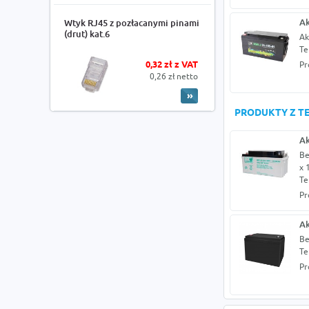
Ak
Wtyk RJ45 z pozłacanymi pinami
(drut) kat.6
Ak
Te
0,32 zł z VAT
Pr
0,26 zł netto
PRODUKTY Z TE
Ak
Be
x 
Te
Pr
Ak
Be
Te
Pr