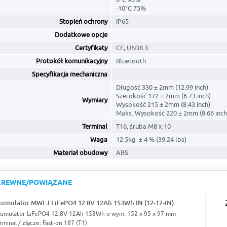
-10°C 75%
Stopień ochrony
IP65
Dodatkowe opcje
Certyfikaty
CE, UN38.3
Protokół komunikacyjny
Bluetooth
Specyfikacja mechaniczna
Długość 330 ± 2mm (12.99 inch)
Szerokość 172 ± 2mm (6.73 inch)
Wymiary
Wysokość 215 ± 2mm (8.43 inch)
Maks. Wysokość 220 ± 2mm (8.66 inc
Terminal
T16, śruba M8 x 10
Waga
12.5kg ± 4 % (39.24 lbs)
Materiał obudowy
ABS
KREWNE/POWIĄZANE
umulator MWLJ LiFePO4 12.8V 12Ah 153Wh IN (12-12-IN)
umulator LiFePO4 12.8V 12Ah 153Wh o wym. 152 x 95 x 97 mm
rminal / złącze: Fast-on 187 (T1)