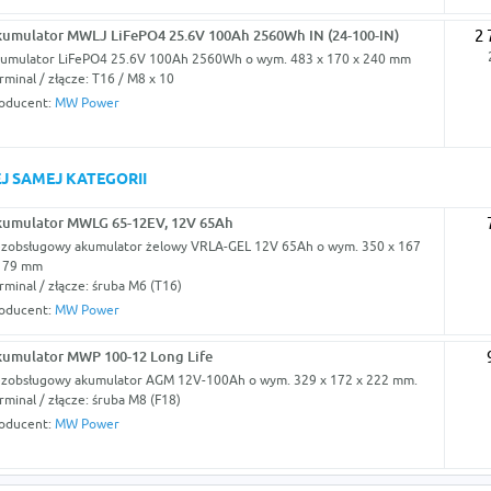
umulator MWLJ LiFePO4 25.6V 100Ah 2560Wh IN (24-100-IN)
2 
umulator LiFePO4 25.6V 100Ah 2560Wh o wym. 483 x 170 x 240 mm
rminal / złącze: T16 / M8 x 10
oducent:
MW Power
J SAMEJ KATEGORII
umulator MWLG 65-12EV, 12V 65Ah
zobsługowy akumulator żelowy VRLA-GEL 12V 65Ah o wym. 350 x 167
179 mm
rminal / złącze: śruba M6 (T16)
oducent:
MW Power
umulator MWP 100-12 Long Life
zobsługowy akumulator AGM 12V-100Ah o wym. 329 x 172 x 222 mm.
rminal / złącze: śruba M8 (F18)
oducent:
MW Power