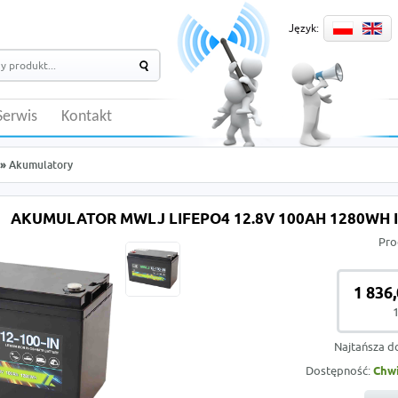
Język:
Serwis
Kontakt
»
Akumulatory
AKUMULATOR MWLJ LIFEPO4 12.8V 100AH 1280WH IN
Pro
1 836,
1
Najtańsza d
Dostępność:
Chwi