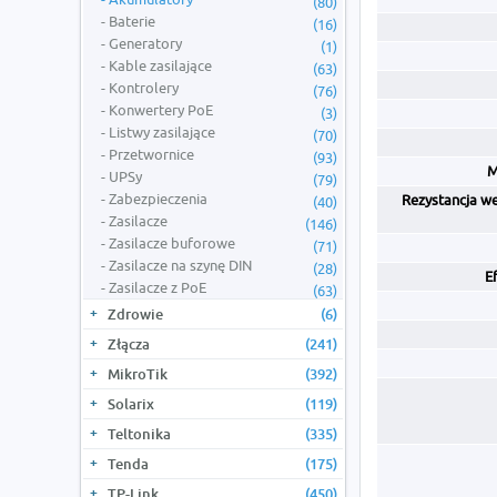
(80)
Baterie
(16)
Generatory
(1)
Kable zasilające
(63)
Kontrolery
(76)
Konwertery PoE
(3)
Listwy zasilające
(70)
Przetwornice
(93)
M
UPSy
(79)
Zabezpieczenia
Rezystancja w
(40)
Zasilacze
(146)
Zasilacze buforowe
(71)
Zasilacze na szynę DIN
(28)
E
Zasilacze z PoE
(63)
Zdrowie
(6)
Złącza
(241)
MikroTik
(392)
Solarix
(119)
Teltonika
(335)
Tenda
(175)
TP-Link
(450)