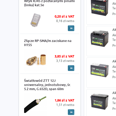
Wtyk RJ45 z pozłacanymi pinami
Ak
(linka) kat.5e
Te
Pr
0,20 zł z VAT
0,16 zł netto
Ak
Ak
Te
Złącze RP-SMA/m zaciskane na
H155
Pr
3,85 zł z VAT
3,13 zł netto
Ak
Ak
Te
Pr
Światłowód ZTT 12J
uniwersalny, jednotubowy, śr.
5.2 mm, G.652D, span 60m
Ak
Ak
1,86 zł z VAT
Te
1,51 zł netto
Pr