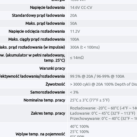
Napięcie ładowania
14.6V CC-CV
Standardowy prąd ładowania
20A
Maks. prąd ładowania
50A
Napięcie odcięcia rozładowania
11.2V
Maks. ciągły prąd rozładowania
100A
aks. prąd rozładowania (w impulsie)
300A (t < 100ms)
ew. (akumulator w pełni naładowany,
≤ 14mΩ
temp. 25°C)
Warunki pracy
fektywność ładowania/rozładowania
99.5% @ 20A / 96-99% @ 100A
Żywotność
> 3000 cykli @ 20A 100% Depth of Di
Samorozładowanie
< 3%
Nominalna temp. pracy
25°C ± 3°C (77°F ± 5°F)
Rozładowanie: -20°C ~ 60°C (-4°F ~ 1
Zakres temp. pracy
Ładowanie: 0°C ~ 45°C (32°F ~ 113°F)
Przechowywanie: 0°C ~ 40°C (32°F ~ 1
40°C 100%
25°C 100%
Wplyw temp. na pojemność
0°C 90%