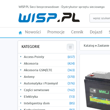
WISP.PL Sieci bezprzewodowe - Dystrybutor sprzętu sieciowego
Nowości
Promocje
Cennik
Dojazd
Katalog
»
Zasilanie
KATEGORIE
Access Pointy
(657)
Akcesoria
(424)
Akcesoria GSM/LTE
(363)
Anteny
(370)
Automatyka i Przemysł
(376)
Części serwisowe
(162)
Elektryka
(13)
Inteligentny dom
(85)
Karty sieciowe
(82)