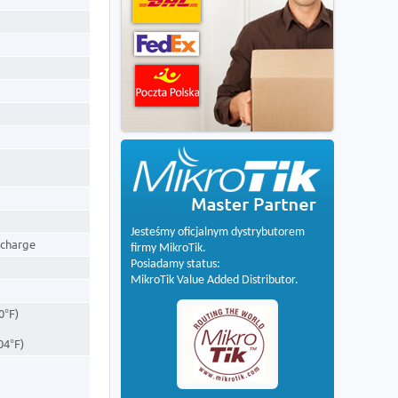
Jesteśmy oficjalnym dystrybutorem
scharge
firmy MikroTik.
Posiadamy status:
MikroTik Value Added Distributor.
40°F)
04°F)