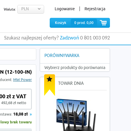
Logowanie
Rejestracja
Waluta:
Koszyk
0
prod.
0,00
Szukasz najlepszej oferty?
Zadzwoń
0 801 003 092
PORÓWNYWARKA
Wybierz produkty do porównania
 (12-100-IN)
ducent:
MW Power
TOWAR DNIA
00 zł z VAT
 492,68 zł netto
ostawa:
18,08 zł
lowy brak towaru