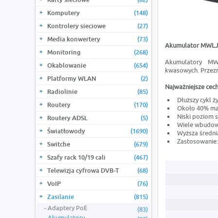
Komputery
(148)
Kontrolery sieciowe
(27)
Media konwertery
(73)
Akumulator MWLJ 
Monitoring
(268)
Akumulatory MWL
Okablowanie
(654)
kwasowych. Przezn
Platformy WLAN
(2)
Najważniejsze cech
Radiolinie
(85)
Dłuższy cykl
Routery
(170)
Około 40% m
Niski poziom
Routery ADSL
(5)
Wiele wbudowa
Światłowody
(1690)
Wyższa średn
Zastosowanie: 
Switche
(679)
Szafy rack 10/19 cali
(467)
Telewizja cyfrowa DVB-T
(68)
VoIP
(76)
Zasilanie
(815)
Adaptery PoE
(83)
Akumulatory