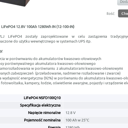
Doda
Ilość:
LiFePO4 12.8V 100Ah 1280Wh IN (12-100-IN)
J LiFePO4 zostały zaprojektowane w celu zastąpienia tradycyjn
aczone do użytku wewnętrznego w systemach UPS itp.
y:
 życia w porównwaniu do akumulatorów kwasowo-ołowiowych
asy porównywalnego akumulatora kwasowo-ołowiowego
 samorozładowania w porównaniu z akumulatorami kwasowo-ołowiowymi
nych zabezpieczeń (przeładowanie, nadmierne rozładowanie i zwarcie)
ia wydajność energetyczna (92%) w porównaniu do akumulatora kwasowo-o
fotowoltaika, kampery, łodzie, oświetlenie awaryjne, pojazdy i urządzenie el
LiFePO4 NSFD100Q10
Specyfikacja elektryczna
Napięcie nimonalne
12.8 V
Pojemność nominalna
100 Ah w 25°C
Energia
1280 Wh