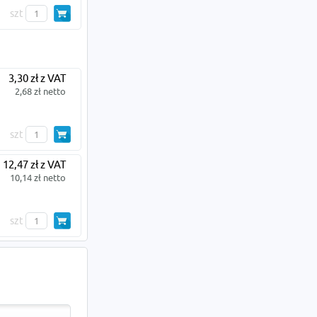
szt
3,30 zł z VAT
2,68 zł netto
szt
12,47 zł z VAT
10,14 zł netto
szt