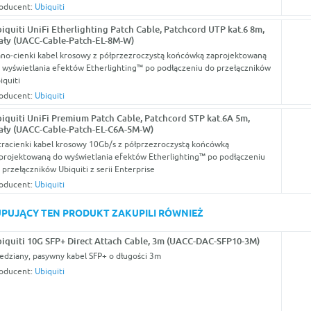
oducent:
Ubiquiti
iquiti UniFi Etherlighting Patch Cable, Patchcord UTP kat.6 8m,
ały (UACC-Cable-Patch-EL-8M-W)
no-cienki kabel krosowy z półprzezroczystą końcówką zaprojektowaną
 wyświetlania efektów Etherlighting™ po podłączeniu do przełączników
iquiti
oducent:
Ubiquiti
iquiti UniFi Premium Patch Cable, Patchcord STP kat.6A 5m,
ały (UACC-Cable-Patch-EL-C6A-5M-W)
tracienki kabel krosowy 10Gb/s z półprzezroczystą końcówką
projektowaną do wyświetlania efektów Etherlighting™ po podłączeniu
 przełączników Ubiquiti z serii Enterprise
oducent:
Ubiquiti
KUPUJĄCY TEN PRODUKT ZAKUPILI RÓWNIEŻ
iquiti 10G SFP+ Direct Attach Cable, 3m (UACC-DAC-SFP10-3M)
edziany, pasywny kabel SFP+ o długości 3m
oducent:
Ubiquiti