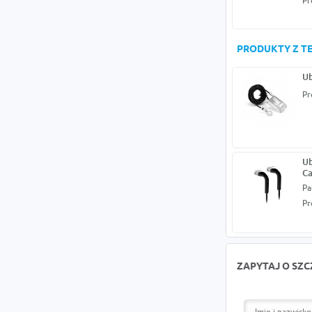
Pr
PRODUKTY Z TE
Ub
Pr
Ub
Ca
Pa
Pr
ZAPYTAJ O SZ