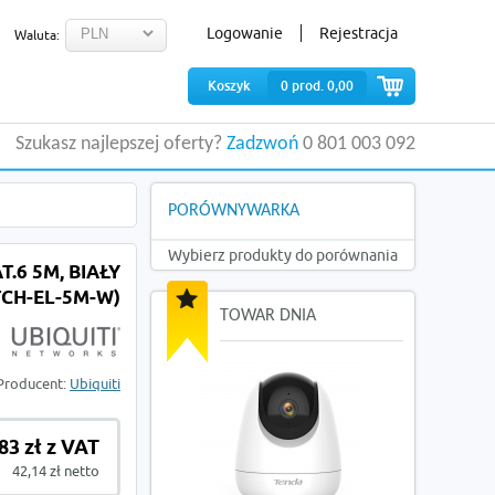
Logowanie
Rejestracja
Waluta:
Koszyk
0
prod.
0,00
Szukasz najlepszej oferty?
Zadzwoń
0 801 003 092
PORÓWNYWARKA
Wybierz produkty do porównania
.6 5M, BIAŁY
TCH-EL-5M-W)
TOWAR DNIA
Producent:
Ubiquiti
83 zł z VAT
42,14 zł netto