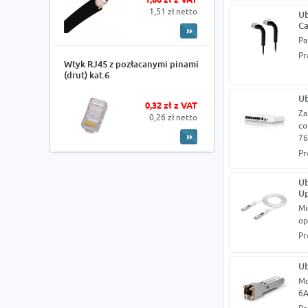
1,86 zł z VAT
1,51 zł netto
Ub
Ca
Pa
Pr
Wtyk RJ45 z pozłacanymi pinami
(drut) kat.6
Ub
0,32 zł z VAT
Za
0,26 zł netto
co
76
Pr
Ub
Up
Mi
op
Pr
Ub
Mo
6A