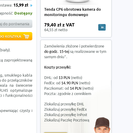
ostawa:
15,99 zł
Tenda CP6 obrotowa kamera do
ępność:
Dostępny
monitoringu domowego
j do porównania
79,40 zł z VAT
64,55 zł netto
Zamówienia złożone i potwierdzone
biały).
do godz. 15-tej
są realizowane w tym
samym dniu*.
wką zaprojektowaną
Koszty przesyłki:
ing, smukłego kabla
DHL: od
13 PLN
(netto)
u do przełączników
FedEx: od
14.90 PLN
(netto)
wala na świecenie
Paczkomat: od
14 PLN
(netto)
 RJ45 optymalizuje
Poczta: zgodnie z cennikiem
i i funkcjonalności
Zlokalizuj przesyłkę DHL
Zlokalizuj przesyłkę FedEx
pewniając czysty i
Zlokalizuj przesyłkę InPost
Zlokalizuj Paczkę Pocztową