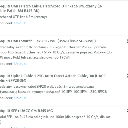
iquiti UniFi Patch Cable, Patchcord UTP kat.6 8m, czarny (U-
ble-Patch-8M-RJ45-BK)
tchcord UTP kat.6 8m (czarny)
oducent:
Ubiquiti
iquiti UniFi Switch Flex 2.5G PoE (USW-Flex-2.5G-8-PoE)
rządzalny switch z 8x portami 2.5G Gigabit Ethernet PoE++ i portami
mbo 10G Gigabit Ethernet / SFP+ 10 Gb/s, zasilanie poprzez PoE+++ (do
W mocy PoE) lub zasilacz sieciowy (do 196W)
oducent:
Ubiquiti
iquiti Uplink Cable 1-25G Auto Direct Attach Cable, 3m (UACC-
link-SFP28-3M)
edziany, pasywny kabel SFP28 o długości 3m z automatyczną
tymalizacją łącza do płynnych połączeń 1G SFP, 10G SFP+ i 25G SFP28
oducent:
Ubiquiti
iquiti SFP+ UACC-CM-RJ45-MG
duł SFP+ na RJ45 dla odległości do 100m (dla połączeń 10 Gb/s, dla kat.
)