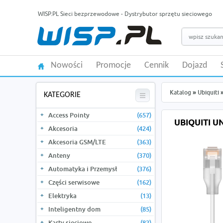
WISP.PL Sieci bezprzewodowe - Dystrybutor sprzętu sieciowego
Nowości
Promocje
Cennik
Dojazd
Katalog
»
Ubiquiti
KATEGORIE
Access Pointy
(657)
UBIQUITI U
Akcesoria
(424)
Akcesoria GSM/LTE
(363)
Anteny
(370)
Automatyka i Przemysł
(376)
Części serwisowe
(162)
Elektryka
(13)
Inteligentny dom
(85)
Karty sieciowe
(82)