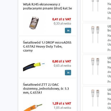
Na
Wtyk RJ45 ekranowany z
pozłacanymi pinami (drut) kat.5e
do
Ub
Pr
0,41 zł z VAT
0,33 zł netto
Ub
bi
Na
do
Światłowód 1J DROP microADSS
Ub
G.657A2 Heavy Duty Tube,
Pr
czarny
Ub
0,80 zł z VAT
bi
0,65 zł netto
Na
do
Ub
Pr
Światłowód ZTT 2J DAC
doziemny, jednotubowy, śr. 5.3
Ub
mm, G.657A1
bi
Na
1,29 zł z VAT
do
1,05 zł netto
Ub