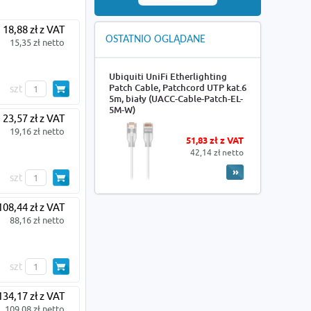
18,88 zł z VAT
OSTATNIO OGLĄDANE
15,35 zł netto
Ubiquiti UniFi Etherlighting
Patch Cable, Patchcord UTP kat.6
szt
5m, biały (UACC-Cable-Patch-EL-
5M-W)
23,57 zł z VAT
19,16 zł netto
51,83 zł z VAT
42,14 zł netto
szt
108,44 zł z VAT
88,16 zł netto
szt
134,17 zł z VAT
109,08 zł netto