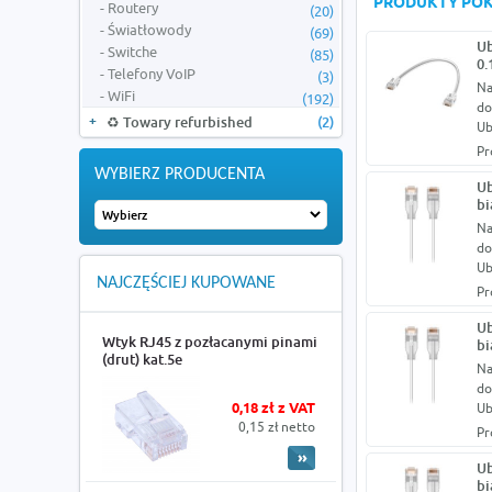
PRODUKTY PO
Routery
(20)
Światłowody
(69)
Ub
Switche
(85)
0.
Telefony VoIP
(3)
Na
WiFi
(192)
do
♻️ Towary refurbished
(2)
Ub
Pr
WYBIERZ PRODUCENTA
Ub
bi
Na
do
Ub
NAJCZĘŚCIEJ KUPOWANE
Pr
Ub
Wtyk RJ45 z pozłacanymi pinami
bi
(drut) kat.5e
Na
do
0,18 zł z VAT
Ub
0,15 zł netto
Pr
Ub
bi