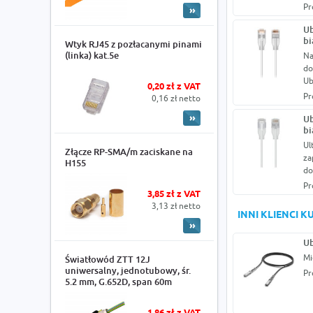
Pr
Ub
bi
Wtyk RJ45 z pozłacanymi pinami
(linka) kat.5e
Na
do
Ub
0,20 zł z VAT
Pr
0,16 zł netto
Ub
bi
Ul
Złącze RP-SMA/m zaciskane na
za
H155
do
Pr
3,85 zł z VAT
3,13 zł netto
INNI KLIENCI 
Ub
Mi
Światłowód ZTT 12J
uniwersalny, jednotubowy, śr.
Pr
5.2 mm, G.652D, span 60m