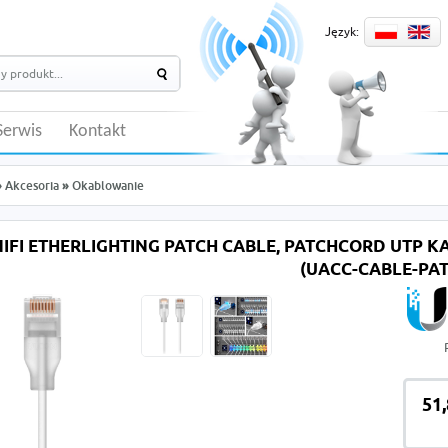
Język:
Serwis
Kontakt
»
Akcesoria
»
Okablowanie
NIFI ETHERLIGHTING PATCH CABLE, PATCHCORD UTP KAT
(UACC-CABLE-PA
51,