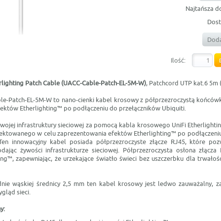
Najtańsza d
Dost
Doda
Ilość:
erlighting Patch Cable (UACC-Cable-Patch-EL-5M-W)
, Patchcord UTP kat.6 5m (
le-Patch-EL-5M-W to nano-cienki kabel krosowy z półprzezroczystą końcó
fektów Etherlighting™ po podłączeniu do przełączników Ubiquiti.
wojej infrastruktury sieciowej za pomocą kabla krosowego UniFi Etherlight
ktowanego w celu zaprezentowania efektów Etherlighting™ po podłączeni
 Ten innowacyjny kabel posiada półprzezroczyste złącze RJ45, które poz
odając żywości infrastrukturze sieciowej. Półprzezroczysta osłona złącza
ing™, zapewniając, że urzekające światło świeci bez uszczerbku dla trwałośc
dnie wąskiej średnicy 2,5 mm ten kabel krosowy jest ledwo zauważalny, za
ląd sieci.
y: