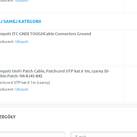
oducent:
Ubiquiti
J SAMEJ KATEGORII
iquiti (TC-GND) TOUGHCable Connectors Ground
oducent:
Ubiquiti
iquiti UniFi Patch Cable, Patchcord UTP kat.6 1m, czarny (U-
ble-Patch-1M-RJ45-BK)
tchcord UTP kat.6 1m (czarny)
oducent:
Ubiquiti
CZEGÓŁY