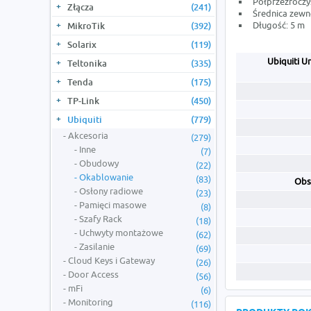
Półprzezroczy
Złącza
(241)
Średnica zewn
Długość: 5 m
MikroTik
(392)
Solarix
(119)
Ubiquiti Un
Teltonika
(335)
Tenda
(175)
TP-Link
(450)
Ubiquiti
(779)
Akcesoria
(279)
Inne
(7)
Obudowy
(22)
Okablowanie
(83)
Obs
Osłony radiowe
(23)
Pamięci masowe
(8)
Szafy Rack
(18)
Uchwyty montażowe
(62)
Zasilanie
(69)
Cloud Keys i Gateway
(26)
Door Access
(56)
mFi
(6)
Monitoring
(116)