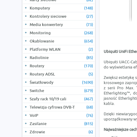
Komputery
(148)
Kontrolery sieciowe
(27)
Media konwertery
(73)
Monitoring
(268)
Okablowanie
(654)
Platformy WLAN
(2)
Ubiquiti UniFi Eth
Radiolinie
(85)
Ubiquiti UACC-Cab
Routery
(170)
do wyświetlania e
Routery ADSL
(5)
Zwiększ estetykę s
Światłowody
(1690)
krosowego zaproje
z serii Pro Max.
Switche
(679)
Etherlighting™, d
jasność Etherlight
Szafy rack 10/19 cali
(467)
kabla.
Telewizja cyfrowa DVB-T
(68)
Dzięki niewiarygo
VoIP
(76)
uporządkowany wyg
Zasilanie
(815)
Najważniejsze cech
Zdrowie
(6)