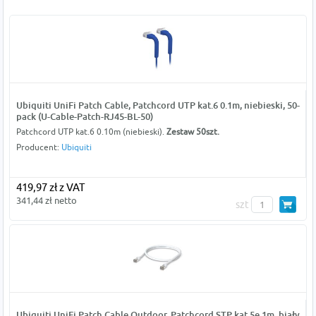
Ubiquiti UniFi Patch Cable, Patchcord UTP kat.6 0.1m, niebieski, 50-
pack (U-Cable-Patch-RJ45-BL-50)
Patchcord UTP kat.6 0.10m (niebieski).
Zestaw 50szt.
Producent:
Ubiquiti
419,97 zł z VAT
341,44 zł netto
szt
Ubiquiti UniFi Patch Cable Outdoor, Patchcord STP kat.5e 1m, biały