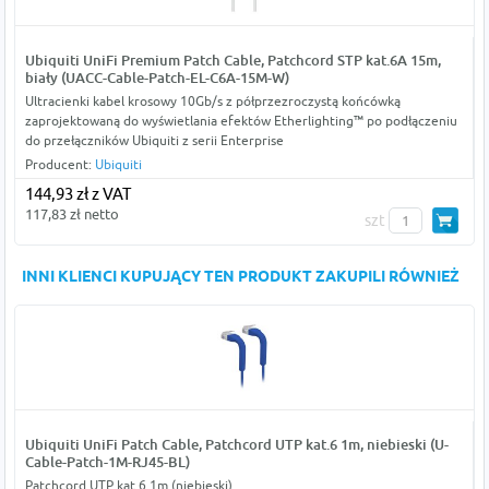
Ubiquiti UniFi Premium Patch Cable, Patchcord STP kat.6A 15m,
biały (UACC-Cable-Patch-EL-C6A-15M-W)
Ultracienki kabel krosowy 10Gb/s z półprzezroczystą końcówką
zaprojektowaną do wyświetlania efektów Etherlighting™ po podłączeniu
do przełączników Ubiquiti z serii Enterprise
Producent:
Ubiquiti
144,93 zł z VAT
117,83 zł netto
szt
INNI KLIENCI KUPUJĄCY TEN PRODUKT ZAKUPILI RÓWNIEŻ
Ubiquiti UniFi Patch Cable, Patchcord UTP kat.6 1m, niebieski (U-
Cable-Patch-1M-RJ45-BL)
Patchcord UTP kat.6 1m (niebieski)