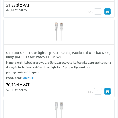
51,83 zł z VAT
42,14 zł netto
szt
Ubiquiti UniFi Etherlighting Patch Cable, Patchcord UTP kat.6 8m,
biały (UACC-Cable-Patch-EL-8M-W)
Nano-cienki kabel krosowy z półprzezroczystą końcówką zaprojektowaną
do wyświetlania efektów Etherlighting™ po podłączeniu do
przełączników Ubiquiti
Producent:
Ubiquiti
70,73 zł z VAT
57,50 zł netto
szt