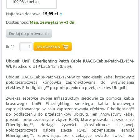
109,08 zł netto
Najtańsza dostawa:
15,99 zł
Dostępność:
Mag. zewnętrzny +3 dni
Dodaj do porównania
Ilość:
Ubiquiti UniFi Etherlighting Patch Cable (UACC-Cable-Patch-EL-15M-
W)
, Patchcord UTP kat.6 15m (biały).
Ubiquiti UACC-Cable-Patch-EL-12M-W to nano-cienki kabel krosowy z
półprzezroczystą końcówką zaprojektowaną do wyświetlania
efektów Etherlighting™ po podłączeniu do przełączników Ubiquiti.
Zwiększ estetykę swojej infrastruktury sieciowej za pomocą kabla
krosowego UniFi Etherlighting, smukłego kabla krosowego
zaprojektowanego w celu zaprezentowania efektów Etherlighting™
po podłączeniu do przełączników Ubiquiti. Ten innowacyjny kabel
posiada półprzezroczyste złącze RJ45, które pozwala na świecenie
Etherlighting™, dodając żywości infrastrukturze sieciowej.
Półprzezroczysta osłona złącza RJ45 optymalizuje jasność
Etherlighting™, zapewniając, że urzekające światło świeci bez