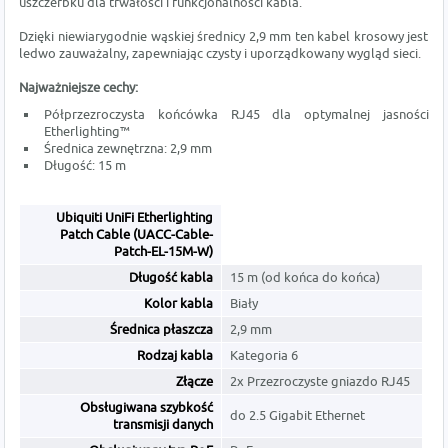
uszczerbku dla trwałości i funkcjonalności kabla.
Dzięki niewiarygodnie wąskiej średnicy 2,9 mm ten kabel krosowy jest
ledwo zauważalny, zapewniając czysty i uporządkowany wygląd sieci.
Najważniejsze cechy:
Półprzezroczysta końcówka RJ45 dla optymalnej jasności
Etherlighting™
Średnica zewnętrzna: 2,9 mm
Długość: 15 m
Ubiquiti UniFi Etherlighting
Patch Cable (UACC-Cable-
Patch-EL-15M-W)
Długość kabla
15 m (od końca do końca)
Kolor kabla
Biały
Średnica płaszcza
2,9 mm
Rodzaj kabla
Kategoria 6
Złącze
2x Przezroczyste gniazdo RJ45
Obsługiwana szybkość
do 2.5 Gigabit Ethernet
transmisji danych