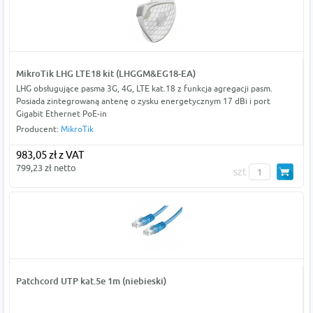
MikroTik LHG LTE18 kit (LHGGM&EG18-EA)
LHG obsługujące pasma 3G, 4G, LTE kat.18 z funkcja agregacji pasm.
Posiada zintegrowaną antenę o zysku energetycznym 17 dBi i port
Gigabit Ethernet PoE-in
Producent:
MikroTik
983,05 zł z VAT
799,23 zł netto
szt
Patchcord UTP kat.5e 1m (niebieski)