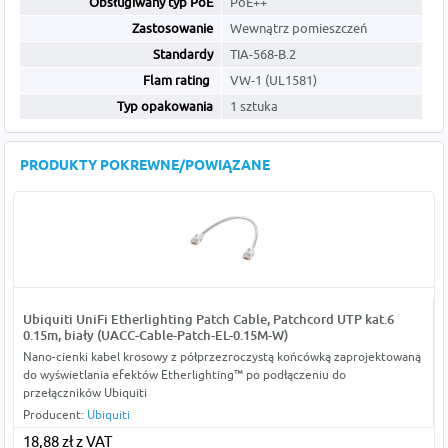
Obsługiwany typ PoE
PoE++
Zastosowanie
Wewnątrz pomieszczeń
Standardy
TIA-568-B.2
Flam rating
VW-1 (UL1581)
Typ opakowania
1 sztuka
PRODUKTY POKREWNE/POWIĄZANE
Ubiquiti UniFi Etherlighting Patch Cable, Patchcord UTP kat.6
0.15m, biały (UACC-Cable-Patch-EL-0.15M-W)
Nano-cienki kabel krosowy z półprzezroczystą końcówką zaprojektowaną
do wyświetlania efektów Etherlighting™ po podłączeniu do
przełączników Ubiquiti
Producent:
Ubiquiti
18,88 zł z VAT