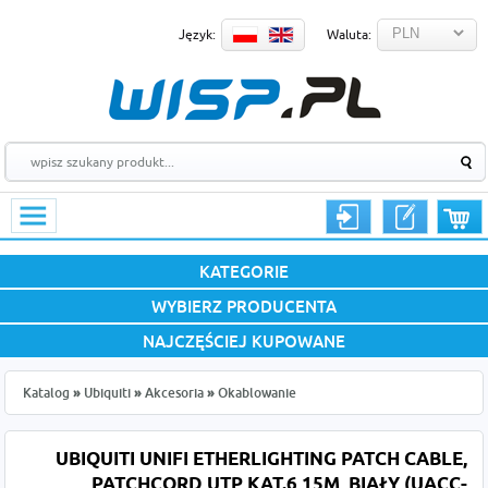
Język:
Waluta:
KATEGORIE
WYBIERZ PRODUCENTA
NAJCZĘŚCIEJ KUPOWANE
Katalog
»
Ubiquiti
»
Akcesoria
»
Okablowanie
UBIQUITI UNIFI ETHERLIGHTING PATCH CABLE,
PATCHCORD UTP KAT.6 15M, BIAŁY (UACC-