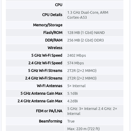
CPU
1.3 GHz Dual-Core, ARM
CPU Details
Cortex-A53
Memory/Storage
Flash/ROM
128 MB (1 Gbit) NAND
DDR/RAM
256 MB (2 Gbit) DDR3
Wireless
5 GHz Wi-Fi Speed
2402 Mbps
2.4 GHz Wi-Fi Speed
574 Mbps
5 GHz Wi-Fi Streams
2T2R (2×2 MIMO)
2.4 GHz Wi-Fi Streams
2T2R (2×2 MIMO)
Wi-Fi Antennas
5× Internal
5 GHz Antenna Gain Max
5.1dBi
2.4 GHz Antenna Gain Max
4.2dBi
5 GHz: 3× Internal 2.4 GHz: 2×
FEM or PA/LNA
Internal
Beamforming
True
Max: 220 m (722 ft)