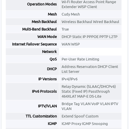
Wi-Fi Router Access Point Range
Operation Modes
Extender WISP Client
Mesh
Cudy Mesh
Mesh Backhaul
Wireless Backhaul Wired Backhaul
Multi-Band Backhaul
True
WAN Mode
DHCP Static IP PPPOE PPTP L2TP
Internet Failover Sequence
WAN WISP
Network
QoS
Per-User Rate Limiting
Address Reservation DHCP Client
DHCP
List Server
IP Versions
IPv4/IPv6
Relay Dynamic (SLAAC/DHCPv6)
IPv6 Protocols
Static (Fixed IP) Passthrough
464XLAT MAP-E DS-Lite
Bridge Tag VLAN VoIP VLAN IPTV
IPTV/VLAN
VLAN
TTL Customization
Extend Spoof Custom
IGMP
IGMP Proxy IGMP Snooping