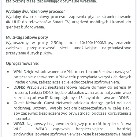
zatłoczoną trasę, zapewniając optymalne wrażenia.
Wydajny dwurdzeniowy procesor
Wydajny dwurdzeniowy procesor zapewnia płynne strumieniowanie
4K UHD do telewizorów Smart TV, urządzeń mobilnych i konsol do
gier bez buforowania.
Multi-Gigabitowe porty
Wyposażony w porty 2.5Gbps oraz 10/100/1000Mbps, znacznie
zwiększa przepustowość sieci, umożliwiając natychmiastowe
przesyłanie dużych plików.
Oprogramowanie:
VPN:
Dzięki wbudowanemu VPN, router ten może łatwo nawiązać
połączenie z serwerem VPN w celu przesyłania wszystkich danych
i ruchu online, zabezpieczając je jednocześnie szyfrowaniem.
DDNS:
Przypisując niestandardową nazwę domeny do adresu IP
routera, funkcja DDNS będzie aktualizowana automatycznie wraz
ze zmianą adresu IP. Kompatybilny z 15 innymi dostawcami DDNS.
Guest Network:
Guest Network oddziela dostęp gości od sieci
rodzinnej. Utrzymuj wysoki poziom bezpieczeństwa w całej sieci,
aby zapewnić bezpieczeństwo prywatności podczas korzystania z
Internetu.
WPA3:
Najnowszy i najnowocześniejszy protokół bezpieczeństwa
Wi-Fi - WPA3 zapewnia bezpieczniejsze i bardziej
zindywidualizowane szyfrowanie w zakresie bezpieczeństwa haseł