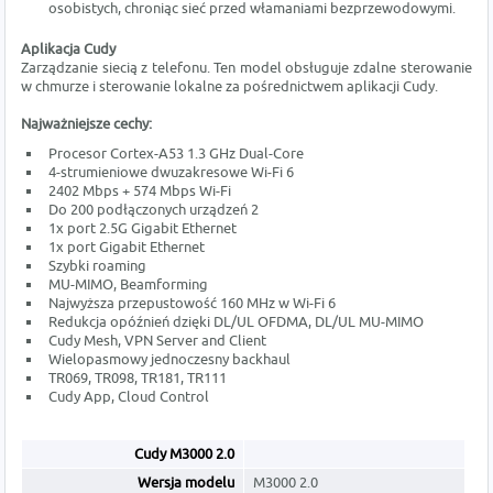
osobistych, chroniąc sieć przed włamaniami bezprzewodowymi.
Aplikacja Cudy
Zarządzanie siecią z telefonu. Ten model obsługuje zdalne sterowanie
w chmurze i sterowanie lokalne za pośrednictwem aplikacji Cudy.
Najważniejsze cechy:
Procesor Cortex-A53 1.3 GHz Dual-Core
4-strumieniowe dwuzakresowe Wi-Fi 6
2402 Mbps + 574 Mbps Wi-Fi
Do 200 podłączonych urządzeń 2
1x port 2.5G Gigabit Ethernet
1x port Gigabit Ethernet
Szybki roaming
MU-MIMO, Beamforming
Najwyższa przepustowość 160 MHz w Wi-Fi 6
Redukcja opóźnień dzięki DL/UL OFDMA, DL/UL MU-MIMO
Cudy Mesh, VPN Server and Client
Wielopasmowy jednoczesny backhaul
TR069, TR098, TR181, TR111
Cudy App, Cloud Control
Cudy M3000 2.0
Wersja modelu
M3000 2.0