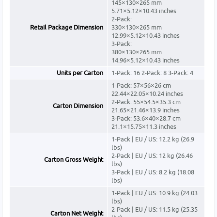
145×130×265 mm
5.71×5.12×10.43 inches
2-Pack:
Retail Package Dimension
330×130×265 mm
12.99×5.12×10.43 inches
3-Pack:
380×130×265 mm
14.96×5.12×10.43 inches
Units per Carton
1-Pack: 16 2-Pack: 8 3-Pack: 4
1-Pack: 57×56×26 cm
22.44×22.05×10.24 inches
2-Pack: 55×54.5×35.3 cm
Carton Dimension
21.65×21.46×13.9 inches
3-Pack: 53.6×40×28.7 cm
21.1×15.75×11.3 inches
1-Pack | EU / US: 12.2 kg (26.9
lbs)
2-Pack | EU / US: 12 kg (26.46
Carton Gross Weight
lbs)
3-Pack | EU / US: 8.2 kg (18.08
lbs)
1-Pack | EU / US: 10.9 kg (24.03
lbs)
2-Pack | EU / US: 11.5 kg (25.35
Carton Net Weight