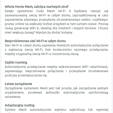
Whole Home Mesh, zabójca martwych stref
Dzięki systemowi Cudy Mesh Wi-Fi 6 będziesz cieszyć się
zaawansowaną siecią Wi-Fi w całym domu, zaprojektowaną w celu
zapewnienia płynnego przesyłania strumieniowego wideo i szybkiego
grania online na większej liczbie urządzeń w tym samym czasie. Poznaj
nową generację WiFi 6, idealną dla średnich i dużych domów. Chcesz
mieć większy zasięg? Wystarczy dodać kolejny.
Bezproblemowa sieć Wi-Fi w całym domu
Sieć Wi-Fi w całym domu zapewnia klientom automatyczne połączenie
z najlepszą siecią Wi-Fi, bez konieczności ręcznego przełączania
między oryginalną siecią Wi-Fi a rozszerzoną siecią.
Szybki roaming
Automatyczne przełączanie między wykończeniami WiFi natychmiast,
zapewniając nieprzerwane połączenia i przesyłanie strumieniowe
podczas przemieszczania się.
Łatwe zarządzanie
Zarządzanie systemem Mesh jest tak proste, jak zarządzanie jednym
urządzeniem, ponieważ jednostki automatycznie synchronizują
ustawienia.
Adaptacyjny routing
System Mesh automatycznie wybiera najkrótszą lub najmniej