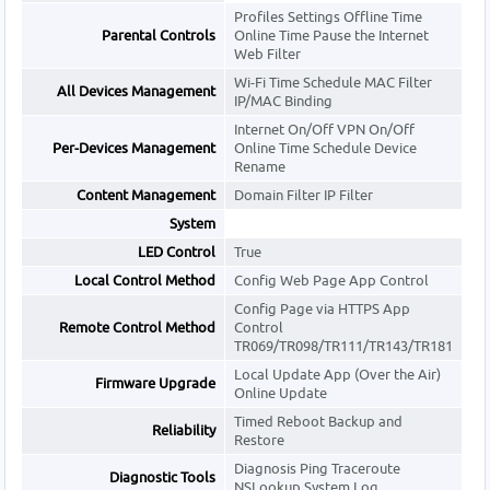
Profiles Settings Offline Time
Parental Controls
Online Time Pause the Internet
Web Filter
Wi-Fi Time Schedule MAC Filter
All Devices Management
IP/MAC Binding
Internet On/Off VPN On/Off
Per-Devices Management
Online Time Schedule Device
Rename
Content Management
Domain Filter IP Filter
System
LED Control
True
Local Control Method
Config Web Page App Control
Config Page via HTTPS App
Remote Control Method
Control
TR069/TR098/TR111/TR143/TR181
Local Update App (Over the Air)
Firmware Upgrade
Online Update
Timed Reboot Backup and
Reliability
Restore
Diagnosis Ping Traceroute
Diagnostic Tools
NSLookup System Log