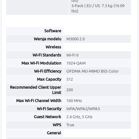
lbs)
3-Pack | EU / US: 7.3 kg (16.09
lbs)
Software
Wersja modelu
M3000 2.0
Wireless
Wi-Fi Standards
Wi-Fi 6
Max Wi-Fi Modulation
1024-QAM
Wi-Fi Efficiency
OFDMA MU-MIMO BSS Color
Max Capacity
512
Recommended Client Upper
200
Limit
Max Wi-Fi Channel Width
160 MHz
Wi-Fi Security
WPA/WPA2/WPA3
Guest Network
2.4 GHz, 5 GHz
WPS
True
General