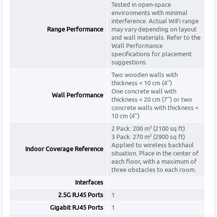
Tested in open-space
environments with minimal
interference. Actual WiFi range
Range Performance
may vary depending on layout
and wall materials. Refer to the
Wall Performance
specifications for placement
suggestions.
Two wooden walls with
thickness < 10 cm (4'')
One concrete wall with
Wall Performance
thickness < 20 cm (7'') or two
concrete walls with thickness <
10 cm (4'')
2 Pack: 200 m² (2100 sq ft)
3 Pack: 270 m² (2900 sq ft)
Applied to wireless backhaul
Indoor Coverage Reference
situation. Place in the center of
each floor, with a maximum of
three obstacles to each room.
Interfaces
2.5G RJ45 Ports
1
Gigabit RJ45 Ports
1