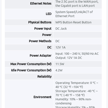
The 2.5G port is the WAN port,
Ethernet Notes
the Gigabit port is LAN port
System Speed/Link/ACT of
LED
Ethernet Port
Physical Buttons
WPS Button Reset Button
Power Input
DC Jack
Power
Power Methods
DC
DC
12V 1A
Input: 100 ~ 240 V, 50/60 Hz AC
Power Adapter
Output: 12V 1A DC
Max Power Consumption (W)
11.5W
Idle Power Consumption (W)
4.2W
Reliability
Operating Temperature: 0 ℃ ~
40 ℃ (32 ℉ ~104 ℉)
Storage Temperature: -40 ℃ ~
70 ℃ (-40 ℉ ~ 158 ℉)
Environment
Humidity: 10% ~ 90% non-
condensing
Storage Humidity: 5% ~ 95%