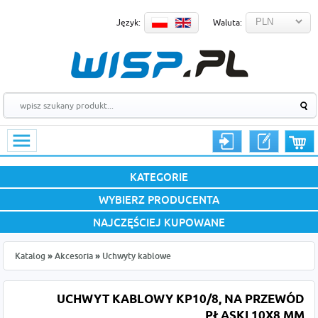
Język:
Waluta:
KATEGORIE
WYBIERZ PRODUCENTA
NAJCZĘŚCIEJ KUPOWANE
Katalog
»
Akcesoria
»
Uchwyty kablowe
UCHWYT KABLOWY KP10/8, NA PRZEWÓD
PŁASKI 10X8 MM