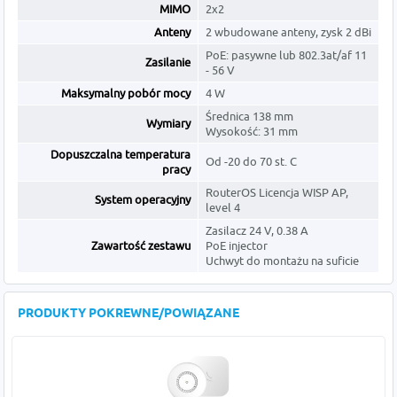
MIMO
2x2
Anteny
2 wbudowane anteny, zysk 2 dBi
PoE: pasywne lub 802.3at/af 11
Zasilanie
- 56 V
Maksymalny pobór mocy
4 W
Średnica 138 mm
Wymiary
Wysokość: 31 mm
Dopuszczalna temperatura
Od -20 do 70 st. C
pracy
RouterOS Licencja WISP AP,
System operacyjny
level 4
Zasilacz 24 V, 0.38 A
Zawartość zestawu
PoE injector
Uchwyt do montażu na suficie
PRODUKTY POKREWNE/POWIĄZANE