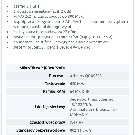
pasmo 2,4 GHz
2 wbudowane anteny (zysk 2 dBi)
MIMO 2x2 - przepustowość do 300 Mb/s
współpraca z systemem CAPsMAN - centralne zarządzanie
wieloma punktami dostępowymi
maksymalna moc nadawcza 22 dBm
zasilanie PoE: pasywne lub 802.3af/at (napięcie 11 - 56 V)
do montażu na suficie, uchwyty znajdują się w zestawie
system RouterOS, licencja Level 4 (WISP AP)
MikroTik cAP (RBcAP2nD)
Procesor
Atheros QCA9533
Taktowanie
650 MHz
Pamięć RAM
64 MB DDR
Jeden port fast Ethernet,
10/100 Mb/s
Interfejs sieciowy
Automatyczne krosowanie
MDI/MDIX
Częstotliwość pracy
2,4 GHz
Standardy bezprzewodowe
802.11 b/g/n