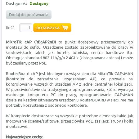
Dostępność:
Dostępny
Dodaj do porównania
Ilość:
MikroTik cAP (RBcAP2nD)
to punkt dostępowy przeznaczony do
montażu do sufitu. Urządzenie zostało zaprojektowane do pracy w
środowiskach takich jak hotele, lotniska, centra handlowe itp.
Obsługuje standard 802.11b/g/n 2.4GHz (zintegrowana antena) i może
być zasilany przez PoE.
RouterBoard cAP jest idealnym rozwiązaniem dla MikroTik CAPsMAN
(kontroler do zarządzania urządzeniami AP), co pozwala na
kontrolowanie wszystkich urządzeń AP z jednej centralnej lokalizacji.
W przeciwieństwie do tradycyjnego oprogramowania, które wymaga
osobnego komputera PC do pracy, oprogramowanie CAPsMAN
działa na każdym istniejącym urządzeniu RouterBOARD w sieci. Nie ma
potrzeby korzystania z osobnego kontrolera.
W komplecie dostarczane są wszystkie potrzebne elementy takie jak
mocowanie ścienne/sufitowe, przejściówka PoE, zasilacz, śruby i kołki
montażowe.
Najważniejsze cechy: