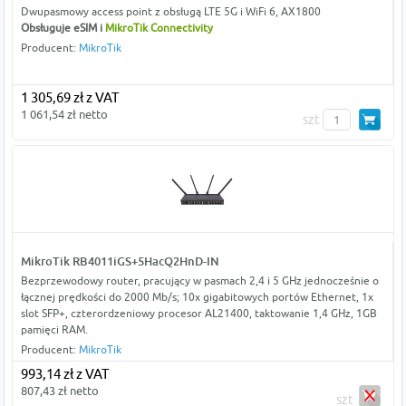
Dwupasmowy access point z obsługą LTE 5G i WiFi 6, AX1800
Obsługuje eSIM i
MikroTik Connectivity
Producent:
MikroTik
1 305,69 zł z VAT
1 061,54 zł netto
szt
MikroTik RB4011iGS+5HacQ2HnD-IN
Bezprzewodowy router, pracujący w pasmach 2,4 i 5 GHz jednocześnie o
łącznej prędkości do 2000 Mb/s; 10x gigabitowych portów Ethernet, 1x
slot SFP+, czterordzeniowy procesor AL21400, taktowanie 1,4 GHz, 1GB
pamięci RAM.
Producent:
MikroTik
993,14 zł z VAT
807,43 zł netto
szt