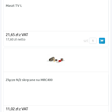
Maszt TV L
21,65 zł z VAT
17,60 zł netto
szt
Złącze N/ż skręcane na MRC400
11,02 zł z VAT