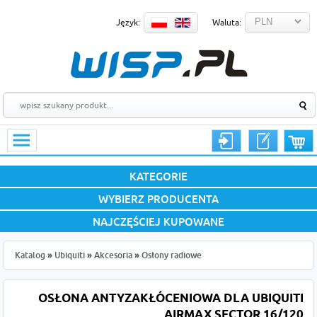
Język:
Waluta:
KATEGORIE
WYBIERZ PRODUCENTA
NAJCZĘŚCIEJ KUPOWANE
Katalog
»
Ubiquiti
»
Akcesoria
»
Osłony radiowe
OSŁONA ANTYZAKŁÓCENIOWA DLA UBIQUITI
AIRMAX SECTOR 16/120