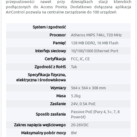
przepustowości nawet przy dziesiątkach stacji klienckich
podłączonych do Access Pointa. Dodatkowo dołączana aplikacja
AirControl pozwala na centralne zarządzanie do 100 urządzeń.
System i zgodność
Procesor
Atheros MIPS 74Kc, 720 MHz
Pamięć
128 MB DDR2, 16 MB Flash
Interfejs sieciowy
10/100/1000 Ethernet Port
Certyfikacja
FCC, IC, CE
Zgodność z RoHS
Tak
Specyfikacja fizyczna,
elektryczna i środowiskowa
Wymiary
564 x 564 x 308 mm
Masa
5.2kg
Zasilanie
24V, 0.5A PoE
Passive PoE (Pary 4, 5+; 7, 8
Sposób zasilania
Powrót)
Zakres napięcia wejściowego
20-26VDC
Maksymalny pobór mocy
8W