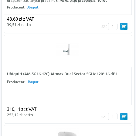
urządzeń zasilanych przez PoE.
Maks. prąd przepięcia: 10 kA
Producent:
Ubiquiti
48,60 zł z VAT
39,51 zł netto
szt
Ubiquiti (AM-5G16-120) Airmax Dual Sector 5GHz 120° 16 dBi
Producent:
Ubiquiti
310,11 zł z VAT
252,12 zł netto
szt