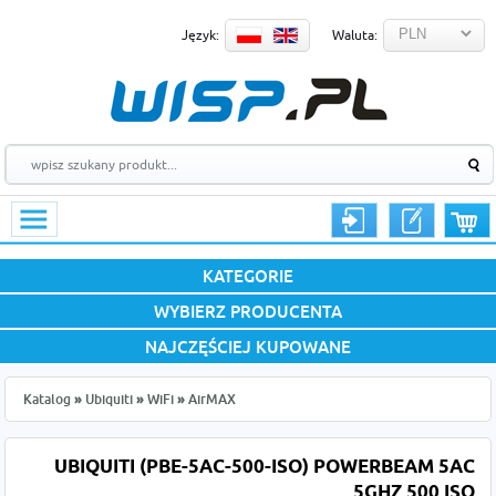
Język:
Waluta:
KATEGORIE
WYBIERZ PRODUCENTA
NAJCZĘŚCIEJ KUPOWANE
Katalog
»
Ubiquiti
»
WiFi
»
AirMAX
UBIQUITI (PBE-5AC-500-ISO) POWERBEAM 5AC
5GHZ 500 ISO