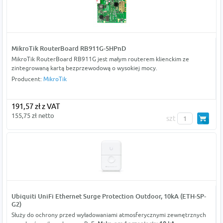
MikroTik RouterBoard RB911G-5HPnD
MikroTik RouterBoard RB911G jest małym routerem klienckim ze
zintegrowaną kartą bezprzewodową o wysokiej mocy.
Producent:
MikroTik
191,57 zł z VAT
155,75 zł netto
szt
Ubiquiti UniFi Ethernet Surge Protection Outdoor, 10kA (ETH-SP-
G2)
Służy do ochrony przed wyładowaniami atmosferycznymi zewnętrznych