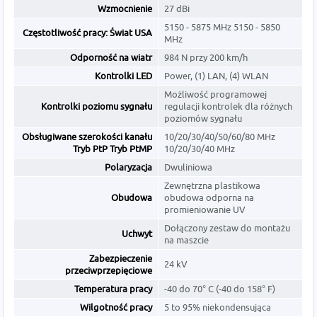
Wzmocnienie
27 dBi
5150 - 5875 MHz 5150 - 5850
Częstotliwość pracy: Świat USA
MHz
Odporność na wiatr
984 N przy 200 km/h
Kontrolki LED
Power, (1) LAN, (4) WLAN
Możliwość programowej
Kontrolki poziomu sygnału
regulacji kontrolek dla różnych
poziomów sygnału
Obsługiwane szerokości kanału
10/20/30/40/50/60/80 MHz
Tryb PtP Tryb PtMP
10/20/30/40 MHz
Polaryzacja
Dwuliniowa
Zewnętrzna plastikowa
Obudowa
obudowa odporna na
promieniowanie UV
Dołączony zestaw do montażu
Uchwyt
na maszcie
Zabezpieczenie
24 kV
przeciwprzepięciowe
Temperatura pracy
-40 do 70° C (-40 do 158° F)
Wilgotność pracy
5 to 95% niekondensująca