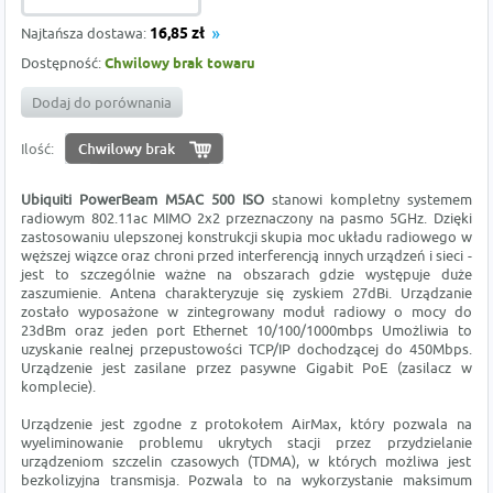
Najtańsza dostawa:
16,85 zł
Dostępność:
Chwilowy brak towaru
Dodaj do porównania
Ilość:
Ubiquiti PowerBeam M5AC 500 ISO
stanowi kompletny systemem
radiowym 802.11ac MIMO 2x2 przeznaczony na pasmo 5GHz. Dzięki
zastosowaniu ulepszonej konstrukcji skupia moc układu radiowego w
węższej wiązce oraz chroni przed interferencją innych urządzeń i sieci -
jest to szczególnie ważne na obszarach gdzie występuje duże
zaszumienie. Antena charakteryzuje się zyskiem 27dBi. Urządzanie
zostało wyposażone w zintegrowany moduł radiowy o mocy do
23dBm oraz jeden port Ethernet 10/100/1000mbps Umożliwia to
uzyskanie realnej przepustowości TCP/IP dochodzącej do 450Mbps.
Urządzenie jest zasilane przez pasywne Gigabit PoE (zasilacz w
komplecie).
Urządzenie jest zgodne z protokołem AirMax, który pozwala na
wyeliminowanie problemu ukrytych stacji przez przydzielanie
urządzeniom szczelin czasowych (TDMA), w których możliwa jest
bezkolizyjna transmisja. Pozwala to na wykorzystanie maksimum