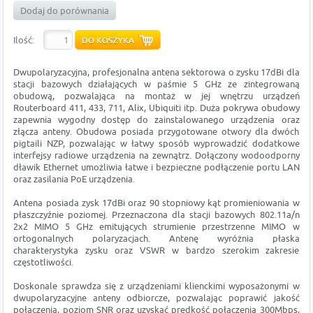
Dodaj do porównania
Ilość:
Dwupolaryzacyjna, profesjonalna antena sektorowa o zysku 17dBi dla
stacji bazowych działających w paśmie 5 GHz ze zintegrowaną
obudową, pozwalająca na montaż w jej wnętrzu urządzeń
Routerboard 411, 433, 711, Alix, Ubiquiti itp. Duża pokrywa obudowy
zapewnia wygodny dostęp do zainstalowanego urządzenia oraz
złącza anteny. Obudowa posiada przygotowane otwory dla dwóch
pigtaili NZP, pozwalając w łatwy sposób wyprowadzić dodatkowe
interfejsy radiowe urządzenia na zewnątrz. Dołączony wodoodporny
dławik Ethernet umożliwia łatwe i bezpieczne podłączenie portu LAN
oraz zasilania PoE urządzenia.
Antena posiada zysk 17dBi oraz 90 stopniowy kąt promieniowania w
płaszczyźnie poziomej. Przeznaczona dla stacji bazowych 802.11a/n
2x2 MIMO 5 GHz emitujących strumienie przestrzenne MIMO w
ortogonalnych polaryzacjach. Antenę wyróżnia płaska
charakterystyka zysku oraz VSWR w bardzo szerokim zakresie
częstotliwości.
Doskonale sprawdza się z urządzeniami klienckimi wyposażonymi w
dwupolaryzacyjne anteny odbiorcze, pozwalając poprawić jakość
połączenia, poziom SNR oraz uzyskać prędkość połączenia 300Mbps,