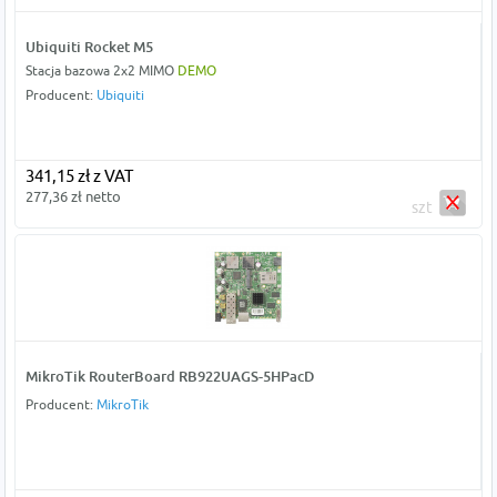
Ubiquiti Rocket M5
Stacja bazowa 2x2 MIMO
DEMO
Producent:
Ubiquiti
341,15 zł z VAT
277,36 zł netto
szt
MikroTik RouterBoard RB922UAGS-5HPacD
Producent:
MikroTik