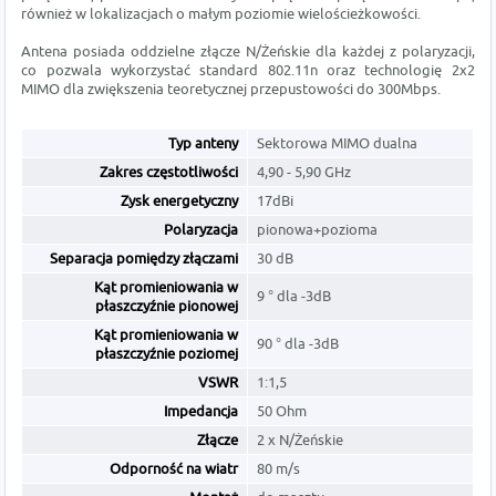
również w lokalizacjach o małym poziomie wielościeżkowości.
Antena posiada oddzielne złącze N/Żeńskie dla każdej z polaryzacji,
co pozwala wykorzystać standard 802.11n oraz technologię 2x2
MIMO dla zwiększenia teoretycznej przepustowości do 300Mbps.
Typ anteny
Sektorowa MIMO dualna
Zakres częstotliwości
4,90 - 5,90 GHz
Zysk energetyczny
17dBi
Polaryzacja
pionowa+pozioma
Separacja pomiędzy złączami
30 dB
Kąt promieniowania w
9 ° dla -3dB
płaszczyźnie pionowej
Kąt promieniowania w
90 ° dla -3dB
płaszczyźnie poziomej
VSWR
1:1,5
Impedancja
50 Ohm
Złącze
2 x N/Żeńskie
Odporność na wiatr
80 m/s