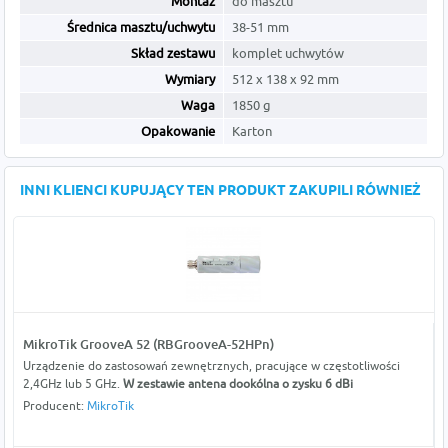
Montaż
do masztu
Średnica masztu/uchwytu
38-51 mm
Skład zestawu
komplet uchwytów
Wymiary
512 x 138 x 92 mm
Waga
1850 g
Opakowanie
Karton
INNI KLIENCI KUPUJĄCY TEN PRODUKT ZAKUPILI RÓWNIEŻ
MikroTik GrooveA 52 (RBGrooveA-52HPn)
Urządzenie do zastosowań zewnętrznych, pracujące w częstotliwości
2,4GHz lub 5 GHz.
W zestawie antena dookólna o zysku 6 dBi
Producent:
MikroTik