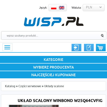
Język:
Waluta:
KATEGORIE
WYBIERZ PRODUCENTA
NAJCZĘŚCIEJ KUPOWANE
Katalog
»
Części serwisowe
»
Układy scalone
UKŁAD SCALONY WINBOND W25Q64CVFIG