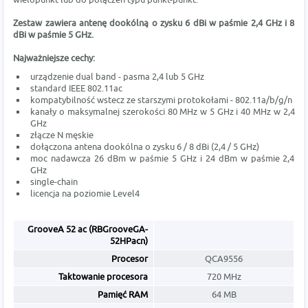
Zestaw zawiera antenę dookólną o zysku 6 dBi w paśmie 2,4 GHz i 8
dBi w paśmie 5 GHz.
Najważniejsze cechy:
urządzenie dual band - pasma 2,4 lub 5 GHz
standard IEEE 802.11ac
kompatybilność wstecz ze starszymi protokołami - 802.11a/b/g/n
kanały o maksymalnej szerokości 80 MHz w 5 GHz i 40 MHz w 2,4
GHz
złącze N męskie
dołączona antena dookólna o zysku 6 / 8 dBi (2,4 / 5 GHz)
moc nadawcza 26 dBm w paśmie 5 GHz i 24 dBm w paśmie 2,4
GHz
single-chain
licencja na poziomie Level4
GrooveA 52 ac (RBGrooveGA-
52HPacn)
Procesor
QCA9556
Taktowanie procesora
720 MHz
Pamięć RAM
64 MB