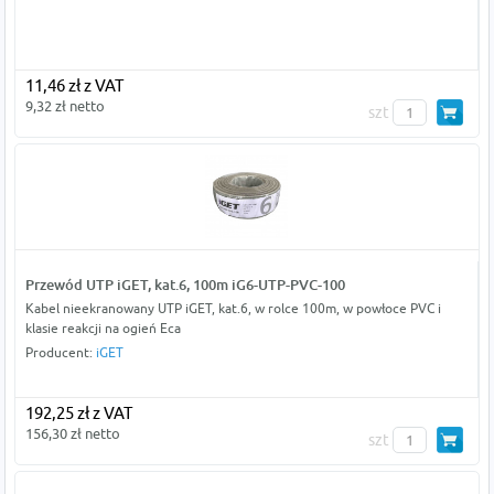
11,46 zł z VAT
9,32 zł netto
szt
Przewód UTP iGET, kat.6, 100m iG6-UTP-PVC-100
Kabel nieekranowany UTP iGET, kat.6, w rolce 100m, w powłoce PVC i
klasie reakcji na ogień Eca
Producent:
iGET
192,25 zł z VAT
156,30 zł netto
szt