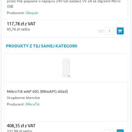
przez PoE pasywne o napięciu 24V lub zasilacz 5V 2A ze złączem Micro
USB
Producent:
Ubiquiti
117,78 zł z VAT
95,76 zł netto
szt
PRODUKTY Z TEJ SAMEJ KATEGORII
MikroTik wAP 60G (RBwAPG-60ad)
Urządzenie klienckie
Producent:
MikroTik
408,35 zł z VAT
331,99 zł netto