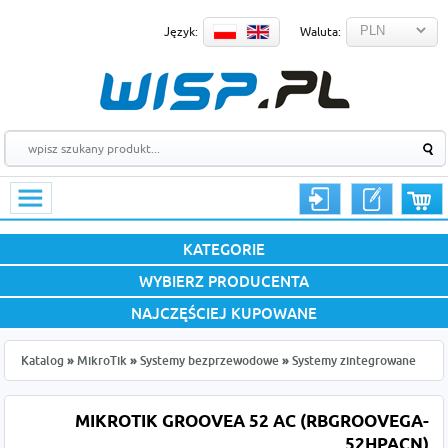
Język:
Waluta:
KATEGORIE
WYBIERZ PRODUCENTA
NAJCZĘŚCIEJ KUPOWANE
Katalog
»
MikroTik
»
Systemy bezprzewodowe
»
Systemy zintegrowane
MIKROTIK GROOVEA 52 AC (RBGROOVEGA-
52HPACN)