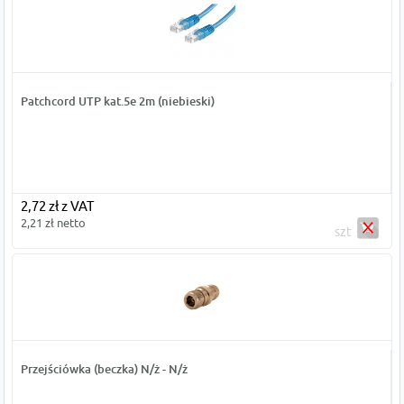
Patchcord UTP kat.5e 2m (niebieski)
2,72 zł z VAT
2,21 zł netto
szt
Przejściówka (beczka) N/ż - N/ż