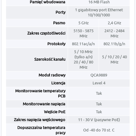
Pamięć wbudowana
16 MB Flash
1 gigabitowy port Ethernet
Porty
10/100/1000
Pasmo
5 GHz
2,4 GHz
5150 - 5875
2412 - 2484
Zakres częstotliwości
MHz
MHz
Protokoły
802.11ac/a/n
802.11b/g/n
5 / 10 MHz
(tylko a/n)
5 / 10 / 20 / 40
Szerokość kanału
20 / 40 / 80
MHz
MHz
Moduł radiowy
QCA9889
Licencja
Level 4
Monitorowanie temperatury
Tak
PCB
Monitorowanie napięcia
Tak
Wejście PoE
Tak
Zakres napięcia wejściowego
11 - 30 V (pasywne PoE)
Dopuszczalna temperatura
Od -40 do 70 st. C
pracy