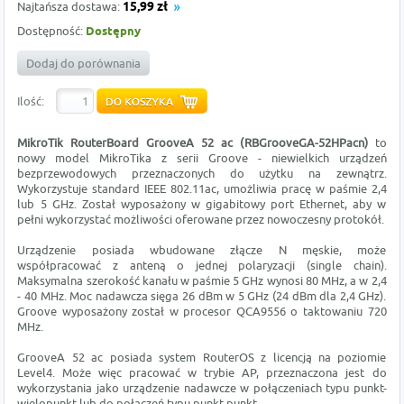
Najtańsza dostawa:
15,99 zł
Dostępność:
Dostępny
Dodaj do porównania
Ilość:
MikroTik RouterBoard GrooveA 52 ac (
RBGrooveGA-52HPacn)
to
nowy model MikroTika z serii Groove - niewielkich urządzeń
bezprzewodowych przeznaczonych do użytku na zewnątrz.
Wykorzystuje standard IEEE 802.11ac, umożliwia pracę w paśmie 2,4
lub 5 GHz. Został wyposażony w gigabitowy port Ethernet, aby w
pełni wykorzystać możliwości oferowane przez nowoczesny protokół.
Urządzenie posiada wbudowane złącze N męskie, może
współpracować z anteną o jednej polaryzacji (single chain).
Maksymalna szerokość kanału w paśmie 5 GHz wynosi 80 MHz, a w 2,4
- 40 MHz. Moc nadawcza sięga 26 dBm w 5 GHz (24 dBm dla 2,4 GHz).
Groove wyposażony został w procesor QCA9556 o taktowaniu 720
MHz.
GrooveA 52 ac posiada system RouterOS z licencją na poziomie
Level4. Może więc pracować w trybie AP, przeznaczona jest do
wykorzystania jako urządzenie nadawcze w połączeniach typu punkt-
wielopunkt lub do połączeń typu punkt-punkt.