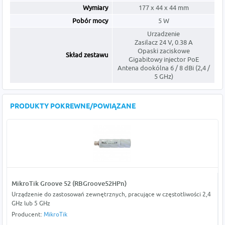
Wymiary
177 x 44 x 44 mm
Pobór mocy
5 W
Urzadzenie
Zasilacz 24 V, 0.38 A
Opaski zaciskowe
Skład zestawu
Gigabitowy injector PoE
Antena dookólna 6 / 8 dBi (2,4 /
5 GHz)
PRODUKTY POKREWNE/POWIĄZANE
MikroTik Groove 52 (RBGroove52HPn)
Urządzenie do zastosowań zewnętrznych, pracujące w częstotliwości 2,4
GHz lub 5 GHz
Producent:
MikroTik