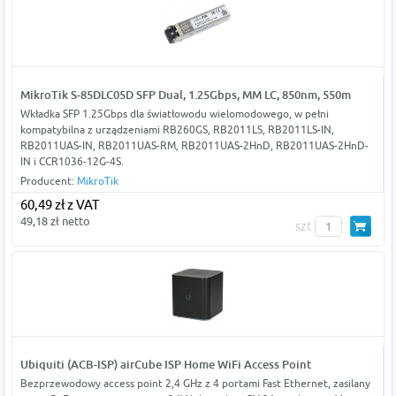
MikroTik S-85DLC05D SFP Dual, 1.25Gbps, MM LC, 850nm, 550m
Wkładka SFP 1.25Gbps dla światłowodu wielomodowego, w pełni
kompatybilna z urządzeniami RB260GS, RB2011LS, RB2011LS-IN,
RB2011UAS-IN, RB2011UAS-RM, RB2011UAS-2HnD, RB2011UAS-2HnD-
IN i CCR1036-12G-4S.
Producent:
MikroTik
60,49 zł z VAT
49,18 zł netto
szt
Ubiquiti (ACB-ISP) airCube ISP Home WiFi Access Point
Bezprzewodowy access point 2,4 GHz z 4 portami Fast Ethernet, zasilany