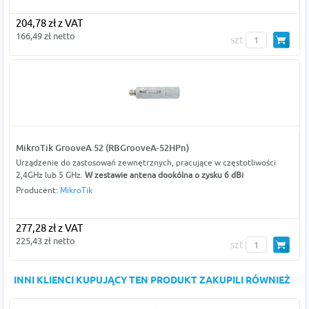
204,78 zł z VAT
166,49 zł netto
szt
MikroTik GrooveA 52 (RBGrooveA-52HPn)
Urządzenie do zastosowań zewnętrznych, pracujące w częstotliwości
2,4GHz lub 5 GHz.
W zestawie antena dookólna o zysku 6 dBi
Producent:
MikroTik
277,28 zł z VAT
225,43 zł netto
szt
INNI KLIENCI KUPUJĄCY TEN PRODUKT ZAKUPILI RÓWNIEŻ