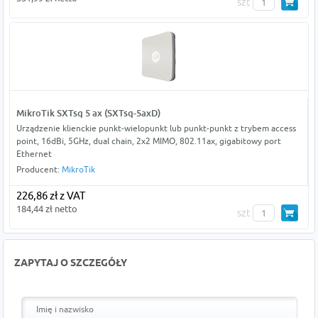
szt
MikroTik SXTsq 5 ax (SXTsq-5axD)
Urządzenie klienckie punkt-wielopunkt lub punkt-punkt z trybem access
point, 16dBi, 5GHz, dual chain, 2x2 MIMO, 802.11ax, gigabitowy port
Ethernet
Producent:
MikroTik
226,86 zł z VAT
184,44 zł netto
szt
ZAPYTAJ O SZCZEGÓŁY