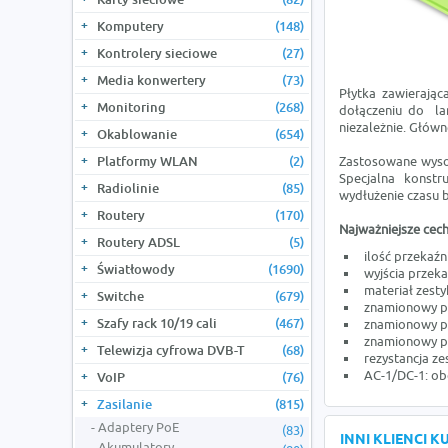
Komputery
(148)
Kontrolery sieciowe
(27)
Media konwertery
(73)
Płytka zawierają
Monitoring
(268)
dołączeniu do la
niezależnie. Głów
Okablowanie
(654)
Platformy WLAN
(2)
Zastosowane wysoki
Specjalna konstr
Radiolinie
(85)
wydłużenie czasu b
Routery
(170)
Najważniejsze cech
Routery ADSL
(5)
ilość przekaźn
Światłowody
(1690)
wyjścia przeka
materiał zest
Switche
(679)
znamionowy pr
Szafy rack 10/19 cali
(467)
znamionowy pr
znamionowy pr
Telewizja cyfrowa DVB-T
(68)
rezystancja z
AC-1/DC-1: obc
VoIP
(76)
Zasilanie
(815)
Adaptery PoE
(83)
INNI KLIENCI 
Akumulatory