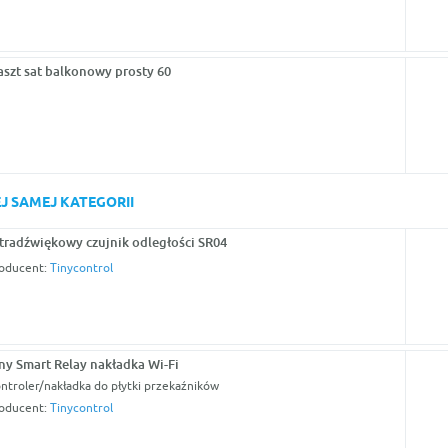
szt sat balkonowy prosty 60
J SAMEJ KATEGORII
tradźwiękowy czujnik odległości SR04
oducent:
Tinycontrol
ny Smart Relay nakładka Wi-Fi
ntroler/nakładka do płytki przekaźników
oducent:
Tinycontrol