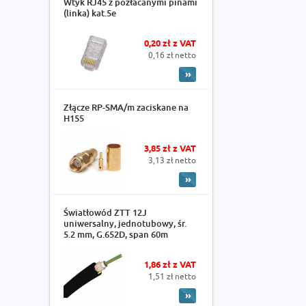
Wtyk RJ45 z pozłacanymi pinami
(linka) kat.5e
0,20 zł z VAT
0,16 zł netto
Złącze RP-SMA/m zaciskane na
H155
3,85 zł z VAT
3,13 zł netto
Światłowód ZTT 12J
uniwersalny, jednotubowy, śr.
5.2 mm, G.652D, span 60m
1,86 zł z VAT
1,51 zł netto