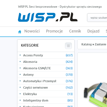
WISP.PL Sieci bezprzewodowe - Dystrybutor sprzętu sieciowego
Nowości
Promocje
Cennik
Dojazd
Katalog
»
Zasilanie
KATEGORIE
Access Pointy
(657)
Akcesoria
(424)
Akcesoria GSM/LTE
(363)
Anteny
(370)
Automatyka i Przemysł
(376)
Części serwisowe
(162)
Elektryka
(13)
Inteligentny dom
(85)
Karty sieciowe
(82)