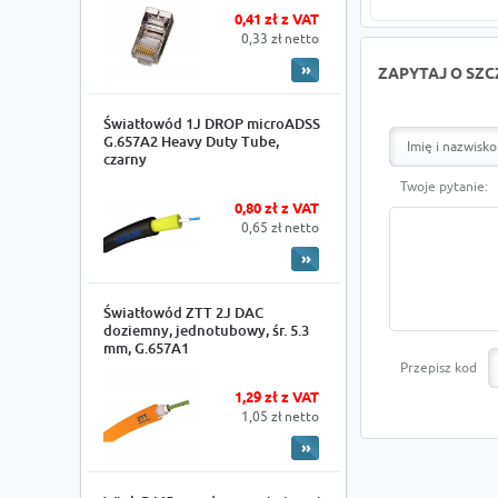
0,41 zł z VAT
0,33 zł netto
ZAPYTAJ O SZ
Światłowód 1J DROP microADSS
G.657A2 Heavy Duty Tube,
czarny
Twoje pytanie:
0,80 zł z VAT
0,65 zł netto
Światłowód ZTT 2J DAC
doziemny, jednotubowy, śr. 5.3
mm, G.657A1
Przepisz kod
1,29 zł z VAT
1,05 zł netto