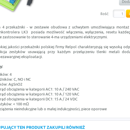
Doda
Ilość:
ca 4 przekaźniki - w zestawie obudowa z uchwytem umożliwiająca montaż 
nkontrolera LK3 posiada możliwość włączenia, wyłączenia, resetu każde
ne zastosowanie to sterowanie 4-ma urządzeniami elektrycznymi.
ej jakości przekaźniki polskiej firmy Relpol charakteryzują się wysoką od
ukcja zestyków usuwającą przy każdym przełączeniu tlenki metali d
ezawaryjnej eksploatacji.
y:
ików: 4
źników: C, NO i NC
yków: AgSnO2
ąd obciążenia w kategorii AC1: 10 A / 240 VAC
ąd obciążenia w kategorii AC1: 10 A / 120 VAC
ąd obciążenia w kategorii DC1: 15 A / 24 VDC
estyków: < 100 mΩ
iążenia nieindukcyjne lub o małej indukcyjności, piece oporowe
KUPUJĄCY TEN PRODUKT ZAKUPILI RÓWNIEŻ