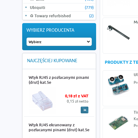
Ubiquiti
(779)
♻️ Towary refurbished
(2)
Ma
WYBIERZ PRODUCENTA
NAJCZĘŚCIEJ KUPOWANE
PRODUKTY Z TE
Ul
Wtyk RJ45 z pozłacanymi pinami
(drut) kat.5e
Pr
0,18 zł z VAT
0,15 zł netto
Ti
Ko
Wtyk RJ45 ekranowany z
Pr
pozłacanymi pinami (drut) kat.5e