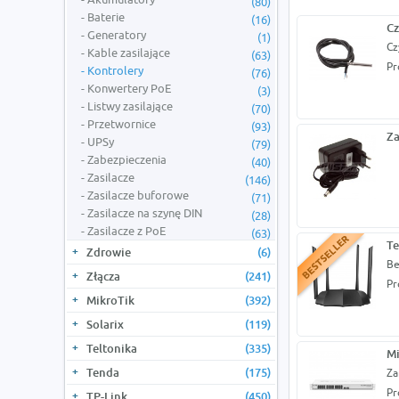
(80)
Baterie
(16)
Cz
Generatory
(1)
Cz
Kable zasilające
(63)
Pr
Kontrolery
(76)
Konwertery PoE
(3)
Listwy zasilające
(70)
Przetwornice
(93)
Za
UPSy
(79)
Zabezpieczenia
(40)
Zasilacze
(146)
Zasilacze buforowe
(71)
Zasilacze na szynę DIN
(28)
Zasilacze z PoE
(63)
T
Zdrowie
(6)
Be
Złącza
(241)
Pr
MikroTik
(392)
Solarix
(119)
Teltonika
(335)
Mi
Tenda
(175)
Za
Pr
TP-Link
(450)