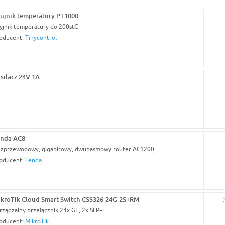
ujnik temperatury PT1000
yjnik temperatury do 200stC
oducent:
Tinycontrol
silacz 24V 1A
enda AC8
zprzewodowy, gigabitowy, dwupasmowy router AC1200
oducent:
Tenda
kroTik Cloud Smart Switch CSS326-24G-2S+RM
rządzalny przełącznik 24x GE, 2x SFP+
oducent:
MikroTik