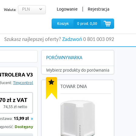
Logowanie
Rejestracja
Waluta:
Koszyk
0
prod.
0,00
Szukasz najlepszej oferty?
Zadzwoń
0 801 003 092
PORÓWNYWARKA
Wybierz produkty do porównania
NTROLERA V3
ducent:
Tinycontrol
TOWAR DNIA
70 zł z VAT
74,55 zł netto
ostawa:
15,99 zł
ępność:
Dostępny