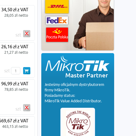
34,50 zł z VAT
28,05 zł netto
szt
26,16 zł z VAT
21,27 zł netto
szt
96,99 zł z VAT
Jesteśmy oficjalnym dystrybutorem
78,85 zł netto
firmy MikroTik.
Posiadamy status:
MikroTik Value Added Distributor.
szt
569,67 zł z VAT
463,15 zł netto