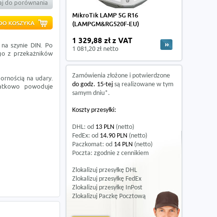
j do porównania
MikroTik LAMP 5G R16
(LAMPGM&RG520F-EU)
1 329,88 zł z VAT
na szynie DIN. Po
1 081,20 zł netto
go z przekażników
Zamówienia złożone i potwierdzone
pornością na udary.
do godz. 15-tej
są realizowane w tym
odatkowo powoduje
samym dniu*.
Koszty przesyłki:
DHL: od
13 PLN
(netto)
FedEx: od
14.90 PLN
(netto)
Paczkomat: od
14 PLN
(netto)
Poczta: zgodnie z cennikiem
Zlokalizuj przesyłkę DHL
Zlokalizuj przesyłkę FedEx
Zlokalizuj przesyłkę InPost
Zlokalizuj Paczkę Pocztową