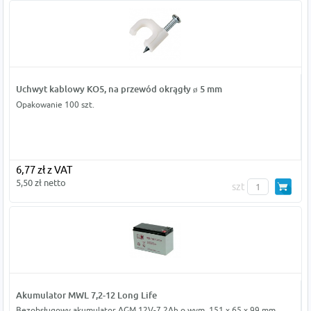
Uchwyt kablowy KO5, na przewód okrągły ø 5 mm
Opakowanie 100 szt.
6,77 zł z VAT
5,50 zł netto
szt
Akumulator MWL 7,2-12 Long Life
Bezobsługowy akumulator AGM 12V-7,2Ah o wym. 151 x 65 x 99 mm.