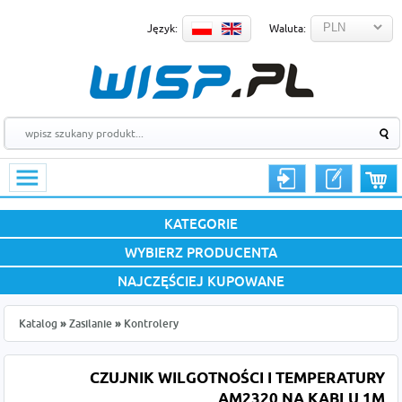
Język:
Waluta:
KATEGORIE
WYBIERZ PRODUCENTA
NAJCZĘŚCIEJ KUPOWANE
Katalog
»
Zasilanie
»
Kontrolery
CZUJNIK WILGOTNOŚCI I TEMPERATURY
AM2320 NA KABLU 1M