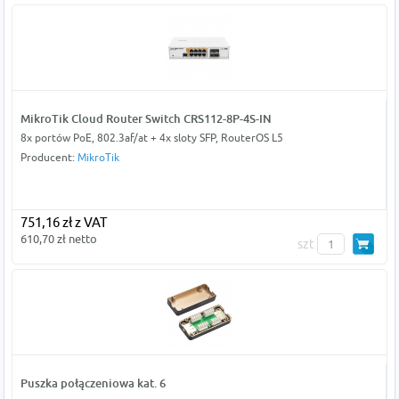
MikroTik Cloud Router Switch CRS112-8P-4S-IN
8x portów PoE, 802.3af/at + 4x sloty SFP, RouterOS L5
Producent:
MikroTik
751,16 zł z VAT
610,70 zł netto
szt
Puszka połączeniowa kat. 6