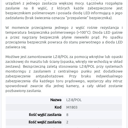
urządzeń z jednego zasilacza większej mocy. Łączówka rozgałęzia
zasilanie na 8 wyjść, z których każde zabezpieczone jest
bezpiecznikiem polimerowym i posiada diodę LED informującą o jego
zadziałaniu (brak świecenia oznacza "przepalenie" bezpiecznika).
W momencie przeciążenia jednego z wyjść rośnie rezystancja i
temperatura bezpiecznika polimerowego (>100°C). Dioda LED gaśnie
a przez nagrzany bezpiecznik płynie niewielki prąd. Po spadku
przeciążenia bezpiecznik powraca do stanu pierwotnego a dioda LED
zaświeca się.
Możliwe jest zamontowanie LZ-8/POL za pomocą wkrętów lub opaski
zaciskowej do masztu lub ściany (opaska, wkręty nie wchodzą w skład
zestawu). Bezsprzeczną zaletą stosowania LZ-8/POL przy systemach
monitoringu z zasilaniem z centralnego punku jest dodatkowe
zabezpieczenie antysabotażowe. Przy braku indywidualnego
zabezpieczenia dla każdego toru prądowego, wystarczy aby intruz
spowodował zwarcie dla jednej kamery, a cały układ zostanie
pozbawiony zasilania.
Nazwa
LZ-8/POL
Kod
M1803
Ilość wyjść zasilania
8
Ilość wejść zasilania
2