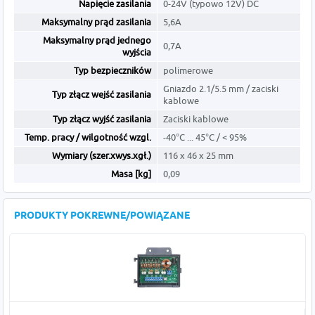
Napięcie zasilania
0-24V (typowo 12V) DC
Maksymalny prąd zasilania
5,6A
Maksymalny prąd jednego
0,7A
wyjścia
Typ bezpieczników
polimerowe
Gniazdo 2.1/5.5 mm / zaciski
Typ złącz wejść zasilania
kablowe
Typ złącz wyjść zasilania
Zaciski kablowe
Temp. pracy / wilgotność wzgl.
-40°C ... 45°C / < 95%
Wymiary (szer.xwys.xgł.)
116 x 46 x 25 mm
Masa [kg]
0,09
PRODUKTY POKREWNE/POWIĄZANE