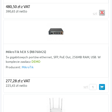
480,50 zł z VAT
390,65 zł netto
szt
MikroTik hEX S (RB760iGS)
5x gigabitowych portów ethernet, SFP, PoE Out, 256MB RAM, USB. W
komplecie zasilacz
DEMO
Producent:
MikroTik
277,28 zł z VAT
225,43 zł netto
szt