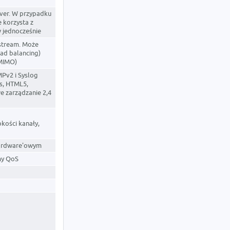
lover. W przypadku
 korzysta z
w jednocześnie
stream. Może
ad balancing)
 MIMO)
Pv2 i Syslog
js, HTML5,
 zarządzanie 2,4
kości kanały,
hardware'owym
my QoS