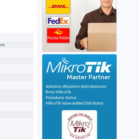
ink
Jesteśmy oficjalnym dystrybutorem
firmy MikroTik.
Posiadamy status:
MikroTik Value Added Distributor.