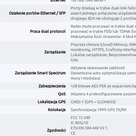
Ethernet
10/100/1000 BASE-T
Porty działają w trybie dual-link fai
Działanie portów Ethernet / SFP
awarii jednego połączenia urządzenie
drugiego B24 nie obsługuje 2 portó
Radio może pracować w trybie dual 
Praca dual protocol
pracować w trybie FDD lub TDMA (lo
Maksymalna ilość streamów: 4 (4x4
Poprzez chmurę (cloud) Mimosy, SNM
monitoring, HTTPS, Graficzny interfe
Zarządzanie
Lokalne zarządzanie, Bezprzewodowe
GHz
Aktywne skanowanie zakłóceń
Zarządzanie Smart Spectrum
Dynamiczna auto optymalizacja szero
mocy i modulacji
Zabezpieczenia
128 bitowe AES PSK ze wsparciem 
QoS
Wspiera 4 prekonfigurowane pozio
Lokalizacja GPS
GNSS-1 (GPS + GLONASS)
Kolokacja
Synchronizacja 1PPS GPS TX/RX
FCC 15.249
IC RSS210
ETSI EN 300-440 V2.1.
Zgodności
CE