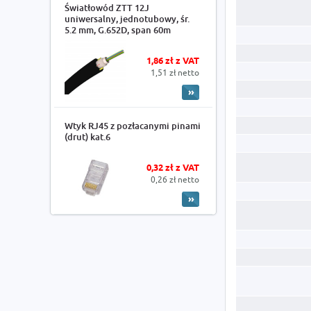
Światłowód ZTT 12J
uniwersalny, jednotubowy, śr.
5.2 mm, G.652D, span 60m
1,86 zł z VAT
1,51 zł netto
Wtyk RJ45 z pozłacanymi pinami
(drut) kat.6
0,32 zł z VAT
0,26 zł netto