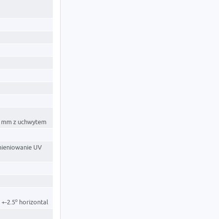
2 mm z uchwytem
mieniowanie UV
 +-2.5º horizontal