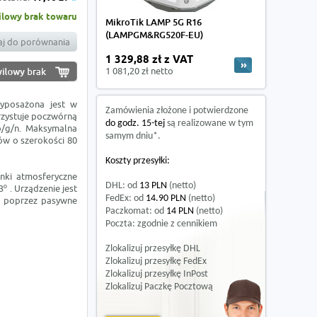
lowy brak towaru
MikroTik LAMP 5G R16
(LAMPGM&RG520F-EU)
j do porównania
1 329,88 zł z VAT
1 081,20 zł netto
yposażona jest w
Zamówienia złożone i potwierdzone
rzystuje poczwórną
do godz. 15-tej
są realizowane w tym
b/g/n. Maksymalna
samym dniu*.
ów o szerokości 80
Koszty przesyłki:
nki atmosferyczne
DHL: od
13 PLN
(netto)
º . Urządzenie jest
FedEx: od
14.90 PLN
(netto)
ię poprzez pasywne
Paczkomat: od
14 PLN
(netto)
Poczta: zgodnie z cennikiem
Zlokalizuj przesyłkę DHL
Zlokalizuj przesyłkę FedEx
Zlokalizuj przesyłkę InPost
Zlokalizuj Paczkę Pocztową