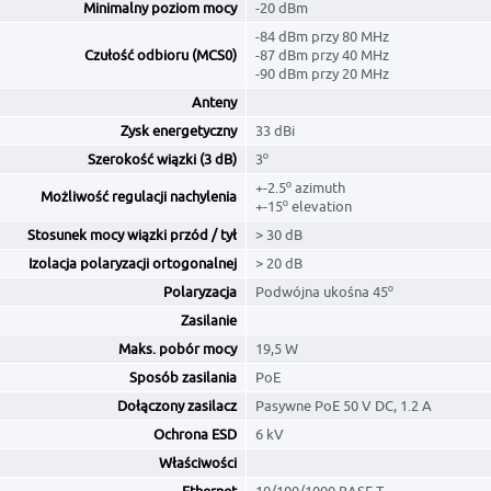
Minimalny poziom mocy
-20 dBm
-84 dBm przy 80 MHz
Czułość odbioru (MCS0)
-87 dBm przy 40 MHz
-90 dBm przy 20 MHz
Anteny
Zysk energetyczny
33 dBi
Szerokość wiązki (3 dB)
3º
+-2.5º azimuth
Możliwość regulacji nachylenia
+-15º elevation
Stosunek mocy wiązki przód / tył
> 30 dB
Izolacja polaryzacji ortogonalnej
> 20 dB
Polaryzacja
Podwójna ukośna 45º
Zasilanie
Maks. pobór mocy
19,5 W
Sposób zasilania
PoE
Dołączony zasilacz
Pasywne PoE 50 V DC, 1.2 A
Ochrona ESD
6 kV
Właściwości