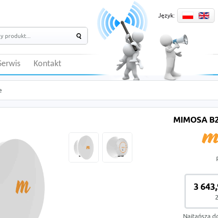
Język:
Serwis
Kontakt
e
MIMOSA B
3 643,
2
Najtańsza d