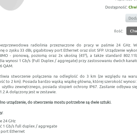
Dostępność:
Chwi
Doda
Ilość:
ezprzewodowa radiolinia przeznaczone do pracy w paśmie 24 GHz. W
nę o zysku 33 dBi, gigabitowy port Ethernet oraz slot SFP. Urządzenie wyko
MIMO - pionową, poziomą oraz 2x ukośną (45º), a także standard 802.11
ia wynosi 1 Gb/s (Full Duplex / aggregate) przy zastosowaniu dwóch kanał
56 QAM.
iwia stworzenie połączenia na odległość do 3 km (ze względu na waru
ć to 2 km). Posiada bardzo wąską wiązkę główna, której szerokość wynosi 3
użytku zewnętrznego, posiada stopień ochrony IP67. Zasilanie odbywa s
 1.2 A dołączony jest w zestawie.
dno urządzenie, do stworzenia mostu potrzebne są dwie sztuki.
y:
e 24 GHz
 1 Gb/s full duplex / aggregate
 port Ethernet