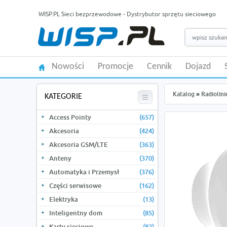
WISP.PL Sieci bezprzewodowe - Dystrybutor sprzętu sieciowego
Nowości
Promocje
Cennik
Dojazd
Katalog
»
Radiolini
KATEGORIE
Access Pointy
(657)
Akcesoria
(424)
Akcesoria GSM/LTE
(363)
Anteny
(370)
Automatyka i Przemysł
(376)
Części serwisowe
(162)
Elektryka
(13)
Inteligentny dom
(85)
Karty sieciowe
(82)