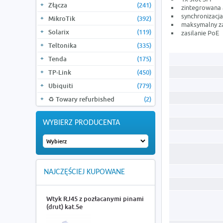
Złącza
(241)
zintegrowana 
synchronizacj
MikroTik
(392)
maksymalny z
Solarix
(119)
zasilanie PoE
Teltonika
(335)
Tenda
(175)
TP-Link
(450)
Ubiquiti
(779)
♻️ Towary refurbished
(2)
WYBIERZ PRODUCENTA
NAJCZĘŚCIEJ KUPOWANE
Wtyk RJ45 z pozłacanymi pinami
(drut) kat.5e