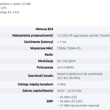
antena o zysku 33 dBi
a GPS
asięg do 3 km
Mimosa B24
Maksymalna przepustowość
1,5 Gb/s IP aggregate uplink / downl
Opóźnienie (latency)
< 1 ms
Wspierane MAC
TDMA TDMA-FD
Radio
Modulacja
Do 256 QAM
Polaryzacja
4x4:4 MIMO
Kanał pojedynczy lub podwójny
Szerokość kanału
20 / 40 / 80 MHz
Odstęp między kanałami
5 MHz
Zakres częstotliwości
24.07 - 24.23 GHz
~ 20 dBm (CE)
EIRP
~ 30 dBm (FCC/IC)
~ 37 dBm (pozostałe regiony)