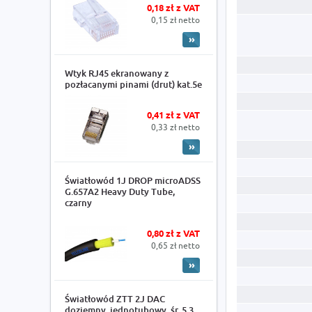
0,18 zł z VAT
0,15 zł netto
Wtyk RJ45 ekranowany z
pozłacanymi pinami (drut) kat.5e
0,41 zł z VAT
0,33 zł netto
Światłowód 1J DROP microADSS
G.657A2 Heavy Duty Tube,
czarny
0,80 zł z VAT
0,65 zł netto
Światłowód ZTT 2J DAC
doziemny, jednotubowy, śr. 5.3