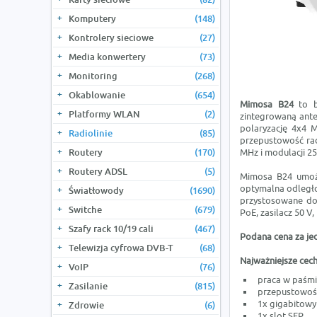
Komputery
(148)
Kontrolery sieciowe
(27)
Media konwertery
(73)
Monitoring
(268)
Okablowanie
(654)
Mimosa B24
to b
Platformy WLAN
(2)
zintegrowaną ante
polaryzację 4x4 
Radiolinie
(85)
przepustowość rad
Routery
(170)
MHz i modulacji 2
Routery ADSL
(5)
Mimosa B24 umożl
optymalna odległoś
Światłowody
(1690)
przystosowane do 
Switche
(679)
PoE, zasilacz 50 V,
Szafy rack 10/19 cali
(467)
Podana cena za je
Telewizja cyfrowa DVB-T
(68)
Najważniejsze cech
VoIP
(76)
praca w paśmi
Zasilanie
(815)
przepustowość
1x gigabitowy
Zdrowie
(6)
1x slot SFP