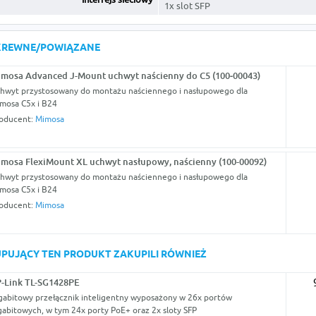
1x slot SFP
KREWNE/POWIĄZANE
mosa Advanced J-Mount uchwyt naścienny do C5 (100‐00043)
hwyt przystosowany do montażu naściennego i nasłupowego dla
mosa C5x i B24
oducent:
Mimosa
mosa FlexiMount XL uchwyt nasłupowy, naścienny (100-00092)
hwyt przystosowany do montażu naściennego i nasłupowego dla
mosa C5x i B24
oducent:
Mimosa
KUPUJĄCY TEN PRODUKT ZAKUPILI RÓWNIEŻ
-Link TL-SG1428PE
gabitowy przełącznik inteligentny wyposażony w 26x portów
gabitowych, w tym 24x porty PoE+ oraz 2x sloty SFP