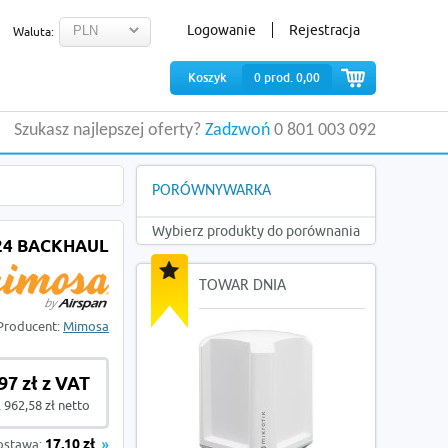
Logowanie
Rejestracja
Waluta:
Koszyk
0
prod.
0,00
Szukasz najlepszej oferty?
Zadzwoń
0 801 003 092
PORÓWNYWARKA
Wybierz produkty do porównania
24 BACKHAUL
TOWAR DNIA
Producent:
Mimosa
97 zł z VAT
 962,58 zł netto
ostawa:
17,10 zł