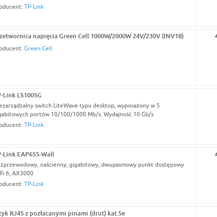
oducent:
TP-Link
zetwornica napięcia Green Cell 1000W/2000W 24V/230V (INV18)
oducent:
Green Cell
-Link LS1005G
ezarządzalny switch LiteWave typu desktop, wyposażony w 5
gabitowych portów 10/100/1000 Mb/s. Wydajność 10 Gb/s
oducent:
TP-Link
-Link EAP655-Wall
zprzewodowy, naścienny, gigabitowy, dwupasmowy punkt dostępowy
Fi 6, AX3000
oducent:
TP-Link
yk RJ45 z pozłacanymi pinami (drut) kat.5e