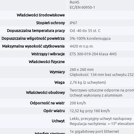
RoHS
EC/EN 60950-1
Właściwości środowiskowe
Stopień ochrony
IP67
Dopuszczalna temperatura pracy
Od -40 do 55 st. C
Dopuszczalna wilgotność powietrza
5%-100% kondensująca
Maksymalna wysokość użytkowania
4420 m n.p.m.
Wstrząsy i wibracje
ETS 300-019-204 klasa 4M5
Właściwości fizyczne
260 x 260 mm
Wymiary
Głębokość: 134 mm bez uchwytu 25
Waga
2,76 kg (z uchwytem)
Tworzywo sztuczne odporne na pro
Właściwości obudowy
Uchwyt wykonany z aluminium
Odporność na wiatr
200 km/h
Opór wiatru
12,52 kg przy 160 km/h
Lekki, precyzyjny uchwyt nasłupowy
Uchwyt
Regulacja nachylenia: +-15º elevation
1x gigabitowy port Ethernet
Interfejs sieciowy