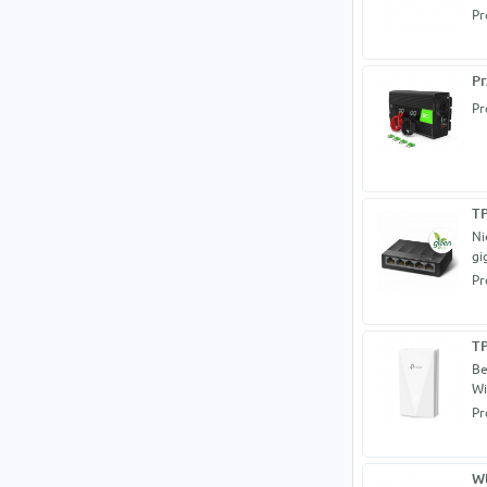
Pr
Pr
Pr
TP
Ni
gi
Pr
TP
Be
Wi
Pr
Wt