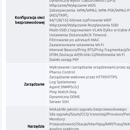
Dynamiczny wybór częstotliwości (DFS)
Włączanie/Wyłączanie WDS
Zabezpieczenia: WPA/WPA2, WPA-PSK/WPA2-P
(AES/TKIP),
Konfiguracja sieci
64/128/152-bitowe szyfrowanie WEP
bezprzewodowej
Włączanie/Wyłączanie Rozgłaszania SSID
Multi-SSID z tagowaniem VLAN (tylko w trybie 
Ustawienia Distance/ACK Timeout
Filtrowanie po adresach MAC
Zaawansowane ustawienia Wi-Fi:
Interwał Beacon/Próg RTS/Próg fragmentacji/I
DTIM /Izolacja AP/Krótki GI/Multimedia Wi-Fi
Daleki zasięg PtP
Wykrywanie i zarządzanie urządzeniami przez ap
Pharos Control
Zarządzanie webowe przez HTTP/HTTPS
Log Systemowy
Zarządzanie
Agent SNMP(v2c)
Ping Watch Dog
Dynamiczny DDNS
Serwer SSH
Wskaźniki jakości sygnału bezprzewodowego:
Siła sygnału/Szum/CCQ transmisji/Procesor/Pa
Monitory:
Przepustowość/Stacje/Interfejsy/ARP/Trasy/
Narzędzia
Analiza spektrum