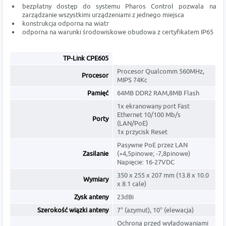
bezpłatny dostęp do systemu Pharos Control pozwala na
zarządzanie wszystkimi urządzeniami z jednego miejsca
konstrukcja odporna na wiatr
odporna na warunki środowiskowe obudowa z certyfikatem IP65
TP-Link CPE605
Procesor Qualcomm 560MHz,
Procesor
MIPS 74Kc
Pamięć
64MB DDR2 RAM,8MB Flash
1x ekranowany port Fast
Ethernet 10/100 Mb/s
Porty
(LAN/PoE)
1x przycisk Reset
Pasywne PoE przez LAN
Zasilanie
(+4,5pinowe; -7,8pinowe)
Napięcie: 16-27VDC
350 x 255 x 207 mm (13.8 x 10.0
Wymiary
x 8.1 cale)
Zysk anteny
23dBi
Szerokość wiązki anteny
7° (azymut), 10° (elewacja)
Ochrona przed wyładowaniami