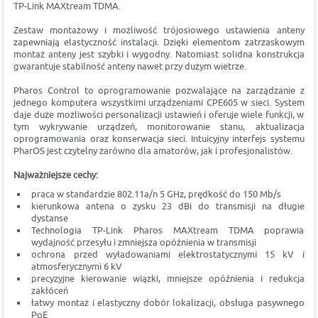
TP-Link MAXtream TDMA.
Zestaw montażowy i możliwość trójosiowego ustawienia anteny
zapewniają elastyczność instalacji. Dzięki elementom zatrzaskowym
montaż anteny jest szybki i wygodny. Natomiast solidna konstrukcja
gwarantuje stabilność anteny nawet przy dużym wietrze.
Pharos Control to oprogramowanie pozwalające na zarządzanie z
jednego komputera wszystkimi urządzeniami CPE605 w sieci. System
daje duże możliwości personalizacji ustawień i oferuje wiele funkcji, w
tym wykrywanie urządzeń, monitorowanie stanu, aktualizacja
oprogramowania oraz konserwacja sieci. Intuicyjny interfejs systemu
PharOS jest czytelny zarówno dla amatorów, jak i profesjonalistów.
Najważniejsze cechy:
praca w standardzie 802.11a/n 5 GHz, prędkość do 150 Mb/s
kierunkowa antena o zysku 23 dBi do transmisji na długie
dystanse
Technologia TP-Link Pharos MAXtream TDMA poprawia
wydajność przesyłu i zmniejsza opóźnienia w transmisji
ochrona przed wyładowaniami elektrostatycznymi 15 kV i
atmosferycznymi 6 kV
precyzyjne kierowanie wiązki, mniejsze opóźnienia i redukcja
zakłóceń
łatwy montaż i elastyczny dobór lokalizacji, obsługa pasywnego
PoE