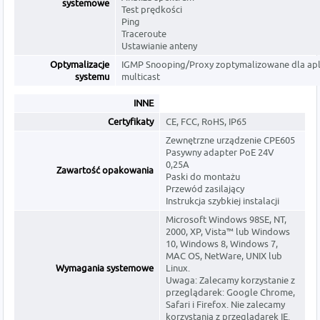
systemowe
Test prędkości
Ping
Traceroute
Ustawianie anteny
Optymalizacje
IGMP Snooping/Proxy zoptymalizowane dla apli
systemu
multicast
INNE
Certyfikaty
CE, FCC, RoHS, IP65
Zewnętrzne urządzenie CPE605
Pasywny adapter PoE 24V
0,25A
Zawartość opakowania
Paski do montażu
Przewód zasilający
Instrukcja szybkiej instalacji
Microsoft Windows 98SE, NT,
2000, XP, Vista™ lub Windows
10, Windows 8, Windows 7,
MAC OS, NetWare, UNIX lub
Wymagania systemowe
Linux.
Uwaga: Zalecamy korzystanie z
przeglądarek: Google Chrome,
Safari i Firefox. Nie zalecamy
korzystania z przeglądarek IE.