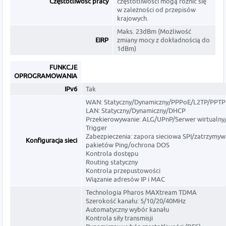
Częstotliwość pracy
częstotliwości mogą różnić się
w zależności od przepisów
krajowych.
Maks. 23dBm (Możliwość
EIRP
zmiany mocy z dokładnością do
1dBm)
FUNKCJE
OPROGRAMOWANIA
IPv6
Tak
WAN: Statyczny/Dynamiczny/PPPoE/L2TP/PPTP
LAN: Statyczny/Dynamiczny/DHCP
Przekierowywanie: ALG/UPnP/Serwer wirtualny
Trigger
Zabezpieczenia: zapora sieciowa SPI/zatrzymyw
Konfiguracja sieci
pakietów Ping/ochrona DOS
Kontrola dostępu
Routing statyczny
Kontrola przepustowości
Wiązanie adresów IP i MAC
Technologia Pharos MAXtream TDMA
Szerokość kanału: 5/10/20/40MHz
Automatyczny wybór kanału
Kontrola siły transmisji