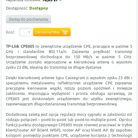
16,85 zł
Dostępność:
Dostępny
Dodaj do porównania
Ilość:
TP-Link CPE605
to zewnętrzne urządzenie CPE, pracujące w paśmie 5
GHz i standardzie 802.11a/n. Zapewnia prędkość transmisji
bezprzewodowej dochodzące do 150 Mb/s w paśmie 5 GHz.
Urządzenie zostało wyposażone w kierunkową antenę o wysokim
zysku 23 dBi, idealną do transmisji na długie dystanse.
Dzięki kierunkowej antenie typu Cassegrain o wysokim zysku 23 dBi i
specjalnemu metalowemu reflektorowi urządzenie CPE zapewnia
precyzyjne kierowanie wiązki, niższy poziom opóźnień i mniejsze
zakłócenia. Imponująca wydajność i prosta obsługa sprawiają, że
CPE605 jest doskonałym urządzeniem do użytku zewnętrznego,
zapewniającym długodystansową transmisję bezprzewodową.
Dodatkową zaletą jest opcja regulacji mocy sygnału w zależności od
rodzaju połączeń – point-to-point lub point-to-multiple-point. Oprócz
funkcji punktu dostępowego CPE605 może również pracować w trybie
klient/router AP (klient WISP), router AP oraz klient AP. By zapobiec
kolizjom pomiędzy punktami CPE, urządzenie korzysta z technologii