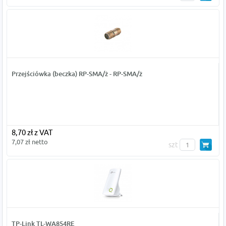
Przejściówka (beczka) RP-SMA/ż - RP-SMA/ż
8,70 zł z VAT
7,07 zł netto
szt
TP-Link TL-WA854RE