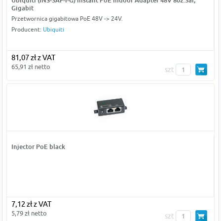
Ubiquiti (INS-3AF-I-G) Instant PoE Indoor Adapter 48V 802.3af,
Gigabit
Przetwornica gigabitowa PoE 48V -> 24V.
Producent:
Ubiquiti
81,07 zł z VAT
65,91 zł netto
szt
Injector PoE black
7,12 zł z VAT
5,79 zł netto
szt