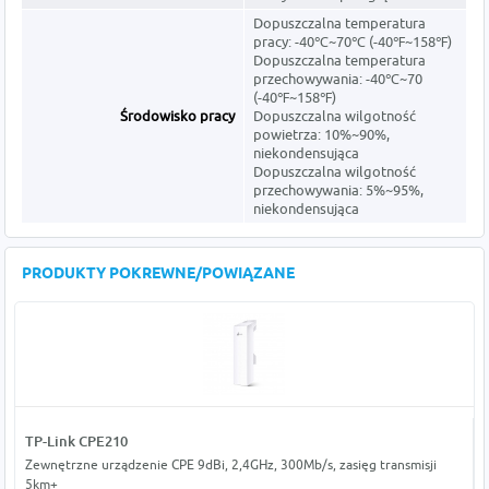
Dopuszczalna temperatura
pracy: -40℃~70℃ (-40℉~158℉)
Dopuszczalna temperatura
przechowywania: -40℃~70
(-40℉~158℉)
Środowisko pracy
Dopuszczalna wilgotność
powietrza: 10%~90%,
niekondensująca
Dopuszczalna wilgotność
przechowywania: 5%~95%,
niekondensująca
PRODUKTY POKREWNE/POWIĄZANE
TP-Link CPE210
Zewnętrzne urządzenie CPE 9dBi, 2,4GHz, 300Mb/s, zasięg transmisji
5km+