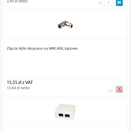
2,40 zł netto
szt
Złącze N/m skręcane na MRC400, kątowe
15,55 zł z VAT
12,64 zł netto
szt