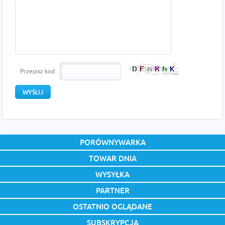
Przepisz kod
PORÓWNYWARKA
TOWAR DNIA
WYSYŁKA
PARTNER
OSTATNIO OGLĄDANE
SUBSKRYPCJA