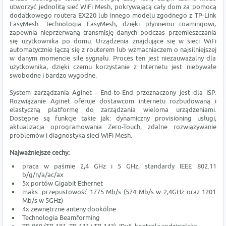
utworzyć jednolitą sieć WiFi Mesh, pokrywającą cały dom za pomocą
dodatkowego routera EX220 lub innego modelu zgodnego z TP-Link
EasyMesh. Technologia EasyMesh, dzięki płynnemu roamingowi,
zapewnia nieprzerwaną transmisję danych podczas przemieszczania
się użytkownika po domu. Urządzenia znajdujące się w sieci WiFi
automatycznie łączą się z routerem lub wzmacniaczem o najsilniejszej
w danym momencie sile sygnału. Proces ten jest niezauważalny dla
użytkownika, dzięki czemu korzystanie z Internetu jest niebywale
swobodne i bardzo wygodne.
System zarządzania Aginet - End-to-End przeznaczony jest dla ISP.
Rozwiązanie Aginet oferuje dostawcom internetu rozbudowaną i
elastyczną platformę do zarządzania wieloma urządzeniami.
Dostępne są funkcje takie jak: dynamiczny provisioning usługi,
aktualizacja oprogramowania Zero-Touch, zdalne rozwiązywanie
problemów i diagnostyka sieci WiFi Mesh.
Najważniejsze cechy:
praca w paśmie 2,4 GHz i 5 GHz, standardy IEEE 802.11
b/g/n/a/ac/ax
5x portów Gigabit Ethernet
maks. przepustowość 1775 Mb/s (574 Mb/s w 2,4GHz oraz 1201
Mb/s w 5GHz)
4x zewnętrzne anteny dookólne
Technologia Beamforming