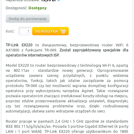
15,99 zł
Dostępność:
Dostępny
Dodaj do porównania
Ilość:
TP-Link
EX220
to dwupasmowy, bezprzewodowy router WiFi 6
AX1800 z funkcjami TR-069.
Został zaprojektowany specjalnie dla
operatorów internetowych ISP.
Model EX220 to router bezprzewodowy z technologią Wi-Fi 6, opartą
na 802.11ax - standardzie nowej generacji. Oprogramowanie
urządzenia zawiera szereg przydatnych, z punktu widzenia
operatorów, funkcji, takich jak zdalne zarządzanie za pomocą
protokołu TR-069 czy też możliwość wgrania domyślnej konfiguracji
operatora przy wykorzystaniu narzędzia Aginet. Takie rozwiązanie
pozwala operatorom znacząco zredukować koszty obsługi na miejscu,
poprzez zdalne przeprowadzanie aktualizacji ustawień, diagnostyki,
czy też rozwiązywania problemów oraz, dzięki rozbudowanej
automatyzacji, ułatwia samo wdrażanie urządzeń do sieci.
Router pracuje w pasmach 2,4 GHz i 5 GHz zgodnie ze standardami
IEEE 802.11 b/g/n/a/ac/ax. Posiada 5 portów Gigabit Ethernet (4 porty
LAN i 1 port WAN). TP-Link EX220 oferuje użytkownikom do 1800