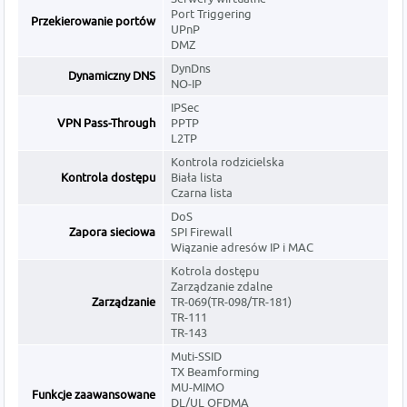
Port Triggering
Przekierowanie portów
UPnP
DMZ
DynDns
Dynamiczny DNS
NO-IP
IPSec
VPN Pass-Through
PPTP
L2TP
Kontrola rodzicielska
Kontrola dostępu
Biała lista
Czarna lista
DoS
Zapora sieciowa
SPI Firewall
Wiązanie adresów IP i MAC
Kotrola dostępu
Zarządzanie zdalne
Zarządzanie
TR-069(TR-098/TR-181)
TR-111
TR-143
Muti-SSID
TX Beamforming
MU-MIMO
Funkcje zaawansowane
DL/UL OFDMA