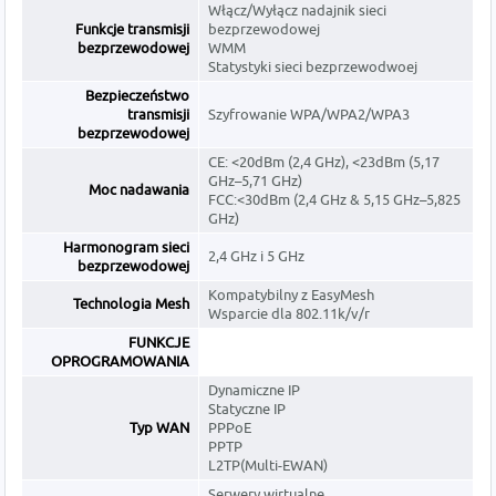
Włącz/Wyłącz nadajnik sieci
Funkcje transmisji
bezprzewodowej
bezprzewodowej
WMM
Statystyki sieci bezprzewodwoej
Bezpieczeństwo
transmisji
Szyfrowanie WPA/WPA2/WPA3
bezprzewodowej
CE: <20dBm (2,4 GHz), <23dBm (5,17
GHz–5,71 GHz)
Moc nadawania
FCC:<30dBm (2,4 GHz & 5,15 GHz–5,825
GHz)
Harmonogram sieci
2,4 GHz i 5 GHz
bezprzewodowej
Kompatybilny z EasyMesh
Technologia Mesh
Wsparcie dla 802.11k/v/r
FUNKCJE
OPROGRAMOWANIA
Dynamiczne IP
Statyczne IP
Typ WAN
PPPoE
PPTP
L2TP(Multi-EWAN)
Serwery wirtualne