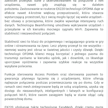
zakłóceń przesyłać dane z ukierunkowaniem na połączone z nim
urządzenia, nawet gdy znajdują się w dalekim
położeniu. Zastosowanie w routerze EX220 technologii OFDMA daje w
efekcie nawet 4-krotnie większą przepustowość, która stwarza
wystarczającą przestrzeń, by z siecią mogło łączyć się wiele urządzeń -
bez obawy o przeciążenia, które zwykle wywołuje intensywny ruch
danych. Technologia Beamforming umożliwia wykrywanie urządzeń i
przesyłanie w ich kierunku mocnego sygnału Wi-Fi. Zapewnia to
stabilność i niezawodność połączeń.
Stabilność sieci to klucz do przyjemnego i wciągającego grania w gry
online i streamowania na żywo. Lecz płynny przesył to nie wszystko -
niemniej ważny jest obraz w świetnej jakości i czysty dźwięk. Dzięki
technologii OFDMA klienci mogą korzystać z jednego pasma do
transmisji zarówno w kierunku uplink, jak i downlink, co likwiduje
uporczywe opóźnienia i zapewnia szybkie reakcje na wszystkie
wysyłane polecenia.
Funkcje sterowania Access Pointem oraz sterowania pasmem to
gwarancja płynnego łączenia się z urządzeniami, które oferują
najlepsze połączenia podczas przemieszczania się po domu. Gdy w
ramach sieci mesh zintegrowane będą ze sobą urządzenia, uzyska się
dostęp do niezawodnych, inteligentnych i łatwych w konfiguracji
połączeń Wi-Fi, które swoim zasięgiem będą w stanie objąć całą
powierzchnię domu.
EX220 obsługuje także technologię EasyMesh, dzięki czemu może