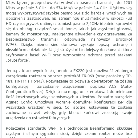
Mb/s łącznej przepustowości w dwóch pasmach transmisji: do 1201
Mb/s w paśmie 5 GHz i do 574 Mb/s w paśmie 2,4 GHz. Użytkownicy
mogą wykorzystywać szybkie pasmo 5GHz do bardziej wrażliwych na
opóźnienia zastosowań, np. streamingu multimediów w jakości Full
HD czy rozgrywek online, natomiast pasmo 2,4GHz idealnie sprawdzi
się do obsługi urządzeń smart home, takich jak asystenci głosowi,
kamery do monitoringu, inteligentne oświetlenie czy ogrzewanie. Za
bezpieczeństwo transmisji odpowiada najnowszy protokół
WPA3. Dzięku niemu sieć domowa zyskuje lepszą ochronę i
niezakłócone działanie. Na jej straży stoi trudniejszy do złamania klucz
szyfrowania haseł Wi-Fi oraz wzmocniona ochrona przed atakami
„brute force".
Jedną z kluczowych funkcji modelu EX220 jest możliwość zdalnego
zarządzania routerem poprzez protokół TR-069 (oraz protokoły TR-
181, TR-111 i TR-143). Rozwiązanie to pozwala operatorom na zdalną
konfigurację i zarządzanie urządzeniami poprzez ACS (Auto-
Configuration Sever). Dzięki temu mogą oni zredukować do minimum
ilość kosztownych wizyt serwisowych u klientów. Ponadto narzędzie
Aginet Config umożliwia wgranie domyślnej konfiguracji ISP dla
wszystkich urządzeń w sieci. Co istotne, ustawienia te zostaną
zachowane nawet wtedy, gdy klienci końcowi zresetują swoje
urządzenia do ustawień fabrycznych.
Połączenie standardu Wi-Fi 6 i technologii Beamforming skutkuje
czystym i silnym sygnałem sieci, dzięki czemu router może bez