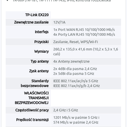
TR-069 (TR-181, TR-111 i TR-143), IPv6, kontrola rodzicielska
TP-Link EX220
Zewnętrzne zasilanie
12V/1A
1x Port WAN RJ45 10/100/1000 Mb/s
Interfejs
4x Porty LAN RJ45 10/100/1000 Mb/s
Przyciski
Zasilanie, Reset, WPS/Wi-Fi
260,2 x 135,0 x 41,6 mm (10,2 x 5,3 x 1,6
Wymiary
cali)
Typ anteny
4x Anteny zewnętrzne
2x 4dBi dla pasma 2,4 GHz
Zysk anteny
2x 5dBi dla pasma 5 GHz
Standardy
IEEE 802.11ax/ac/n/a 5 GHz
bezprzewodowe
IEEE 802.11ax/n/g/b 2,4 GHz
WŁAŚCIWOŚCI
TRANSMISJI
BEZPRZEWODOWEJ
Częstotliwość pracy
2,4 GHz i 5 GHz
1201 Mb/s w paśmie 5 GHz i
Prędkość transmisji
574 Mb/s w paśmie 2,4 GHz