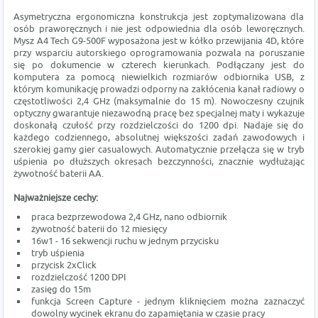
Asymetryczna ergonomiczna konstrukcja jest zoptymalizowana dla
osób praworęcznych i nie jest odpowiednia dla osób leworęcznych.
Mysz A4 Tech G9-500F wyposażona jest w kółko przewijania 4D, które
przy wsparciu autorskiego oprogramowania pozwala na poruszanie
się po dokumencie w czterech kierunkach. Podłączany jest do
komputera za pomocą niewielkich rozmiarów odbiornika USB, z
którym komunikację prowadzi odporny na zakłócenia kanał radiowy o
częstotliwości 2,4 GHz (maksymalnie do 15 m). Nowoczesny czujnik
optyczny gwarantuje niezawodną pracę bez specjalnej maty i wykazuje
doskonałą czułość przy rozdzielczości do 1200 dpi. Nadaje się do
każdego codziennego, absolutnej większości zadań zawodowych i
szerokiej gamy gier casualowych. Automatycznie przełącza się w tryb
uśpienia po dłuższych okresach bezczynności, znacznie wydłużając
żywotność baterii AA.
Najważniejsze cechy:
praca bezprzewodowa 2,4 GHz, nano odbiornik
żywotność baterii do 12 miesięcy
16w1 - 16 sekwencji ruchu w jednym przycisku
tryb uśpienia
przycisk 2xClick
rozdzielczość 1200 DPI
zasięg do 15m
funkcja Screen Capture - jednym kliknięciem można zaznaczyć
dowolny wycinek ekranu do zapamiętania w czasie pracy