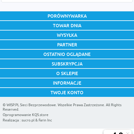
PORÓWNYWARKA
TOWAR DNIA
WYSYŁKA
PARTNER
OSTATNIO OGLĄDANE
SUBSKRYPCJA
O SKLEPIE
INFORMACJE
TWOJE KONTO
©
WISP.PL Sieci Bezprzewodowe
. Wszelkie Prawa Zastrzeżone. All Rights
Reserved.
Oprogramowanie KQS.store
Realizacja :
sucro.pl
&
Farin Inc