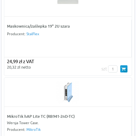
Maskownica/zaślepka 19" 2U szara
Producent:
StalFlex
24,99 zł z VAT
20,32 zł netto
szt
MikroTik hAP Lite TC (RB941-2nD-TC)
Wersja Tower Case.
Producent:
MikroTik