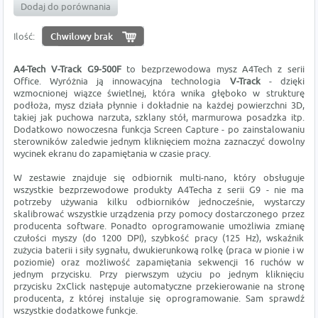
Dodaj do porównania
Ilość:
A4-Tech V-Track G9-500F
to bezprzewodowa mysz A4Tech z serii
Office. Wyróżnia ją innowacyjna technologia
V-Track
- dzięki
wzmocnionej wiązce świetlnej, która wnika głęboko w strukturę
podłoża, mysz działa płynnie i dokładnie na każdej powierzchni 3D,
takiej jak puchowa narzuta, szklany stół, marmurowa posadzka itp.
Dodatkowo nowoczesna funkcja Screen Capture - po zainstalowaniu
sterowników zaledwie jednym kliknięciem można zaznaczyć dowolny
wycinek ekranu do zapamiętania w czasie pracy.
W zestawie znajduje się odbiornik multi-nano, który obsługuje
wszystkie bezprzewodowe produkty A4Techa z serii G9 - nie ma
potrzeby używania kilku odbiorników jednocześnie, wystarczy
skalibrować wszystkie urządzenia przy pomocy dostarczonego przez
producenta software. Ponadto oprogramowanie umożliwia zmianę
czułości myszy (do 1200 DPI), szybkość pracy (125 Hz), wskaźnik
zużycia baterii i siły sygnału, dwukierunkową rolkę (praca w pionie i w
poziomie) oraz możliwość zapamiętania sekwencji 16 ruchów w
jednym przycisku. Przy pierwszym użyciu po jednym kliknięciu
przycisku 2xClick następuje automatyczne przekierowanie na stronę
producenta, z której instaluje się oprogramowanie. Sam sprawdź
wszystkie dodatkowe funkcje.