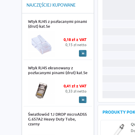
NAJCZĘŚCIEJ KUPOWANE
Wtyk RJ45 z pozłacanymi pinami
(drut) kat.5e
0,18 zł z VAT
0,15 zł netto
Wtyk RJ45 ekranowany z
pozłacanymi pinami (drut) kat.5e
0,41 zł z VAT
0,33 zł netto
PRODUKTY PO
Światłowód 1J DROP microADSS
G.657A2 Heavy Duty Tube,
czarny
Qu
Do