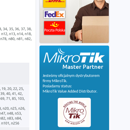
3, 34, 35, 36, 37, 38,
8, n12, n13, n14, n18,
 n78, n80, n81, n82,
Jesteśmy oficjalnym dystrybutorem
firmy MikroTik.
Posiadamy status:
8, 19, 20, 22, 25,
MikroTik Value Added Distributor.
 39, 40, 41, 42,
 69, 71, 85, 103,
8, n20, n25, n26,
n47, n48, n53,
n82, n83, n84,
, n101, n256