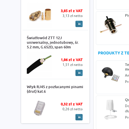
3,85 zł z VAT
Pi
3,13 zł netto
Światłowód ZTT 12J
uniwersalny, jednotubowy, śr.
5.2 mm, G.652D, span 60m
PRODUKTY Z TE
1,86 zł z VAT
Te
1,51 zł netto
mo
An
Pr
Wtyk RJ45 z pozłacanymi pinami
(drut) kat.6
Qu
0,32 zł z VAT
Do
0,26 zł netto
dł
Pr