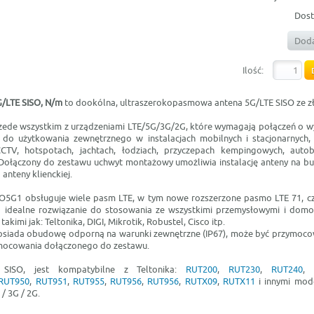
Dost
Doda
Ilość:
/LTE SISO, N/m
to dookólna, ultraszerokopasmowa antena 5G/LTE SISO ze z
zede wszystkim z urządzeniami LTE/5G/3G/2G, które wymagają połączeń o wy
 do użytkowania zewnętrznego w instalacjach mobilnych i stacjonarnych, 
CTV, hotspotach, jachtach, łodziach, przyczepach kempingowych, autob
 Dołączony do zestawu uchwyt montażowy umożliwia instalację anteny na bu
 anteny klienckiej.
G1 obsługuje wiele pasm LTE, w tym nowe rozszerzone pasmo LTE 71, czę
 idealne rozwiązanie do stosowania ze wszystkimi przemysłowymi i do
takimi jak: Teltonika, DIGI, Mikrotik, Robustel, Cisco itp.
iada obudowę odporną na warunki zewnętrzne (IP67), może być przymoco
ocowania dołączonego do zestawu.
SISO, jest kompatybilne z Teltonika:
RUT200
,
RUT230
,
RUT240
RUT950
,
RUT951
,
RUT955
,
RUT956
,
RUT956
,
RUTX09
,
RUTX11
i innymi mod
/ 3G / 2G.