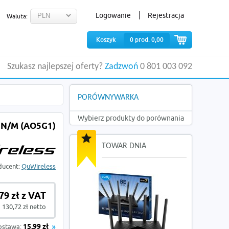
Logowanie
Rejestracja
Waluta:
Koszyk
0
prod.
0,00
Szukasz najlepszej oferty?
Zadzwoń
0 801 003 092
PORÓWNYWARKA
Wybierz produkty do porównania
 N/M (AO5G1)
TOWAR DNIA
ducent:
QuWireless
79 zł z VAT
130,72 zł netto
ostawa:
15,99 zł