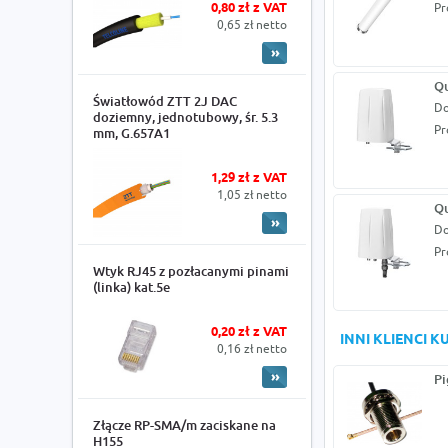
0,80 zł z VAT
Pr
0,65 zł netto
Qu
Światłowód ZTT 2J DAC
Do
doziemny, jednotubowy, śr. 5.3
Pr
mm, G.657A1
1,29 zł z VAT
1,05 zł netto
Qu
Do
Pr
Wtyk RJ45 z pozłacanymi pinami
(linka) kat.5e
0,20 zł z VAT
INNI KLIENCI 
0,16 zł netto
Pi
Złącze RP-SMA/m zaciskane na
H155