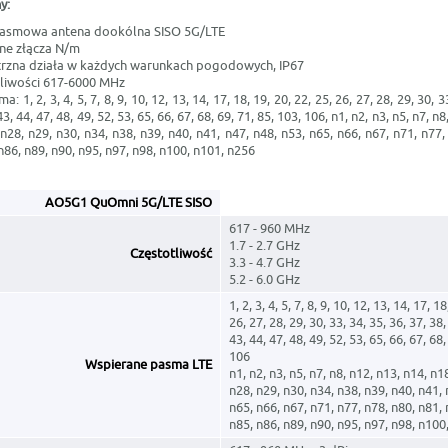
y:
pasmowa antena dookólna SISO 5G/LTE
ne złącza N/m
rzna działa w każdych warunkach pogodowych, IP67
tliwości 617-6000 MHz
 1, 2, 3, 4, 5, 7, 8, 9, 10, 12, 13, 14, 17, 18, 19, 20, 22, 25, 26, 27, 28, 29, 30, 3
43, 44, 47, 48, 49, 52, 53, 65, 66, 67, 68, 69, 71, 85, 103, 106, n1, n2, n3, n5, n7, n
 n28, n29, n30, n34, n38, n39, n40, n41, n47, n48, n53, n65, n66, n67, n71, n77,
n86, n89, n90, n95, n97, n98, n100, n101, n256
AO5G1
QuOmni
5G/LTE SISO
617 - 960 MHz
1.7 - 2.7 GHz
Częstotliwość
3.3 - 4.7 GHz
5.2 - 6.0 GHz
1, 2, 3, 4, 5, 7, 8, 9, 10, 12, 13, 14, 17, 1
26, 27, 28, 29, 30, 33, 34, 35, 36, 37, 38,
43, 44, 47, 48, 49, 52, 53, 65, 66, 67, 68,
106
Wspierane pasma LTE
n1, n2, n3, n5, n7, n8, n12, n13, n14, n1
n28, n29, n30, n34, n38, n39, n40, n41, 
n65, n66, n67, n71, n77, n78, n80, n81, 
n85, n86, n89, n90, n95, n97, n98, n100