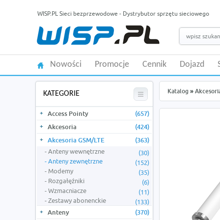
WISP.PL Sieci bezprzewodowe - Dystrybutor sprzętu sieciowego
Nowości
Promocje
Cennik
Dojazd
Katalog
»
Akcesori
KATEGORIE
Access Pointy
(657)
Akcesoria
(424)
Akcesoria GSM/LTE
(363)
Anteny wewnętrzne
(30)
Anteny zewnętrzne
(152)
Modemy
(35)
Rozgałęźniki
(6)
Wzmacniacze
(11)
Zestawy abonenckie
(133)
Anteny
(370)