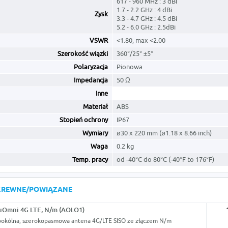
617 - 960 MHz : 3 dBi
1.7 - 2.2 GHz : 4 dBi
Zysk
3.3 - 4.7 GHz : 4.5 dBi
5.2 - 6.0 GHz : 2.5dBi
VSWR
<1.80, max <2.00
Szerokość wiązki
360°/25° ±5°
Polaryzacja
Pionowa
Impedancja
50 Ω
Inne
Materiał
ABS
Stopień ochrony
IP67
Wymiary
ø30 x 220 mm (ø1.18 x 8.66 inch)
Waga
0.2 kg
Temp. pracy
od -40°C do 80°C (-40°F to 176°F)
KREWNE/POWIĄZANE
Omni 4G LTE, N/m (AOLO1)
okólna, szerokopasmowa antena 4G/LTE SISO ze złączem N/m