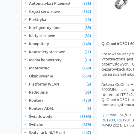
Automatyka i Przemysł
(376)
Części serwisowe
(162)
Elektryka
(13)
Inteligentny dom
(85)
Karty sieciowe
(82)
Komputery
(148)
QuOmni AO5G1 5G
Kontrolery sieciowe
(27)
Stosowana jest pr
Przeznaczona jest
Media konwertery
(73)
przemysłowych, C
Monitoring
(268)
ciężarówkach itp.
lub na ścianie) jako
Okablowanie
(654)
Platformy WLAN
(2)
Antena QuOmni AO5
6000MHz. Jest to
Radiolinie
(85)
routerami LTE 2x2, 
QuOmni AO5G1 pos
Routery
(170)
pomocą systemu m
Routery ADSL
(5)
QuOmni 5G/LTE 
Światłowody
(1690)
RUT900
,
RUT901
,
Switche
(679)
MIMO 2x2 LTE / 5G 
Szafy rack 10/19 cali
(467)