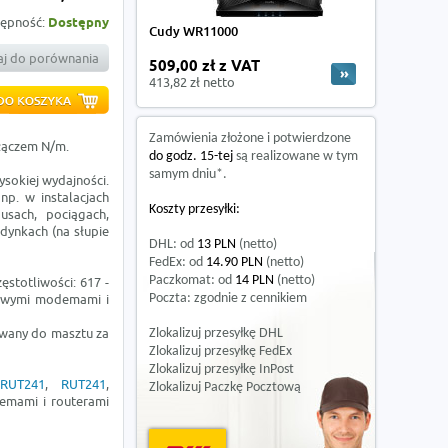
ępność:
Dostępny
Cudy WR11000
j do porównania
509,00 zł z VAT
413,82 zł netto
Zamówienia złożone i potwierdzone
łączem N/m.
do godz. 15-tej
są realizowane w tym
samym dniu*.
sokiej wydajności.
np. w instalacjach
Koszty przesyłki:
usach, pociągach,
dynkach (na słupie
DHL: od
13 PLN
(netto)
FedEx: od
14.90 PLN
(netto)
Paczkomat: od
14 PLN
(netto)
stotliwości: 617 -
mowymi modemami i
Poczta: zgodnie z cennikiem
wany do masztu za
Zlokalizuj przesyłkę DHL
Zlokalizuj przesyłkę FedEx
Zlokalizuj przesyłkę InPost
,
RUT241
,
RUT241
,
Zlokalizuj Paczkę Pocztową
emami i routerami