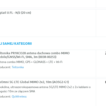
gtail U.FL - N/ż (20 cm)
J SAMEJ KATEGORII
ltonika PR1KCO28 antena dachowa combo MIMO
bile/GNSS/Wi-Fi, SMA, 3m (003R-00253)
tena combo MIMO, GPS + GLONASS + LTE + Wi-Fi
oducent:
Teltonika
Omni 5G LTE Global MIMO 2x2, 10m (AO5G2-G1)
okólna, ultraszerokopasmowa antena 5G/LTE MIMO 2x2 z 2x kablami o
ugości 10m ze złączem SMA
oducent:
QuWireless