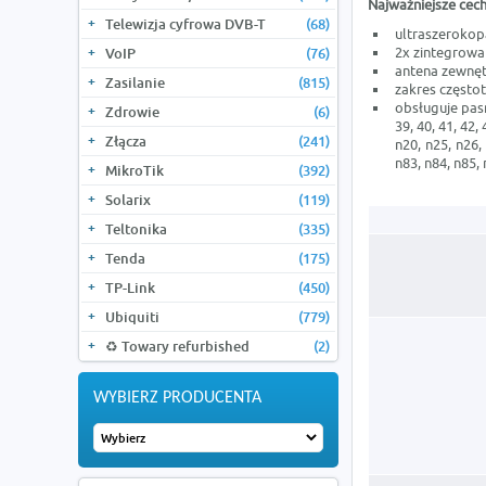
Najważniejsze cech
Telewizja cyfrowa DVB-T
(68)
ultraszeroko
2x zintegrowa
VoIP
(76)
antena zewnęt
Zasilanie
(815)
zakres często
obsługuje pasma:
Zdrowie
(6)
39, 40, 41, 42, 
Złącza
(241)
n20, n25, n26,
n83, n84, n85, 
MikroTik
(392)
Solarix
(119)
Teltonika
(335)
Tenda
(175)
TP-Link
(450)
Ubiquiti
(779)
♻️ Towary refurbished
(2)
WYBIERZ PRODUCENTA