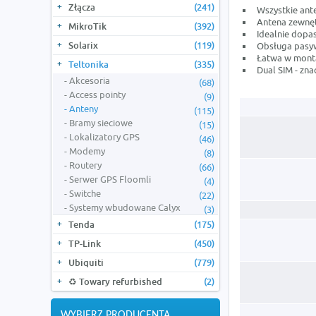
Złącza
(241)
Wszystkie ant
Antena zewnęt
MikroTik
(392)
Idealnie dopa
Solarix
(119)
Obsługa pasy
Łatwa w mont
Teltonika
(335)
Dual SIM - zna
Akcesoria
(68)
Access pointy
(9)
Anteny
(115)
Bramy sieciowe
(15)
Lokalizatory GPS
(46)
Modemy
(8)
Routery
(66)
Serwer GPS Floomli
(4)
Switche
(22)
Systemy wbudowane Calyx
(3)
Tenda
(175)
TP-Link
(450)
Ubiquiti
(779)
♻️ Towary refurbished
(2)
WYBIERZ PRODUCENTA