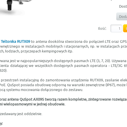
Dost
Doda
Ilość:
a
Teltonika RUTX09
to antena dookólna stworzona do połączeń LTE oraz GPS.
wnętrznego w instalacjach mobilnych i stacjonarnych, np. w instalacjach pr
ch, łodziach, przyczepach kempingowych itp.
wana jest w najpopularniejszych dostępnych pasmach LTE (3, 7, 20). Używana
 klienta działającej we wszystkich dostępnych pasmach operatora - LTE/3G 6
B20).
rzestrzeń instalacyjną do zamontowania urządzenia RUTX09, zasilanie elek
PoE. QuSpot posiada obudowę odporną na warunki zewnętrzne (IP67), może
ocą systemu mocowania dołączonego do zestawu.
oraz antena QuSpot
AX09S
tworzą razem kompletne, zintegrowane rozwiąz
ami wielopasmowymi w jednej obudowie.
zedawany jest oddzielnie.
y: