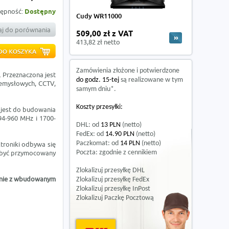
ępność:
Dostępny
Cudy WR11000
j do porównania
509,00 zł z VAT
413,82 zł netto
Zamówienia złożone i potwierdzone
 Przeznaczona jest
do godz. 15-tej
są realizowane w tym
zemysłowych, CCTV,
samym dniu*.
Koszty przesyłki:
 jest do budowania
94-960 MHz i 1700-
DHL: od
13 PLN
(netto)
FedEx: od
14.90 PLN
(netto)
Paczkomat: od
14 PLN
(netto)
troniki odbywa się
 być przymocowany
Poczta: zgodnie z cennikiem
Zlokalizuj przesyłkę DHL
anie z wbudowanym
Zlokalizuj przesyłkę FedEx
Zlokalizuj przesyłkę InPost
Zlokalizuj Paczkę Pocztową