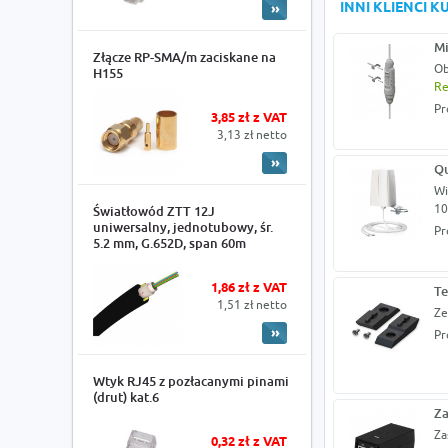
INNI KLIENCI 
Mi
Złącze RP-SMA/m zaciskane na
Ob
H155
Re
Pr
3,85 zł z VAT
3,13 zł netto
Qu
Wi
10
Światłowód ZTT 12J
uniwersalny, jednotubowy, śr.
Pr
5.2 mm, G.652D, span 60m
1,86 zł z VAT
Te
1,51 zł netto
Ze
Pr
Wtyk RJ45 z pozłacanymi pinami
(drut) kat.6
Za
Za
0,32 zł z VAT