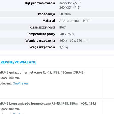
Kąt promieniowania
360°/35° +/- 5°
360°/35° +/- 5°
Impedancja
50 Ohm
Materiał
ABS, aluminum, PTFE
Klasa szczelności
IP67
Temperatura pracy
-40 + 75 °C
Wymiary urządzenia
160 x 160 x 240 mm
Waga urządzenia
1,5 kg
KREWNE/POWIĄZANE
RJ45 gniazdo hermetyczne RJ-45, IP68, 160mm (QRJ45)
ugość 160 mm
oducent:
QuWireless
RJ45 Long gniazdo hermetyczne RJ-45, IP68, 380mm (QRJ45-L)
ugość 380 mm