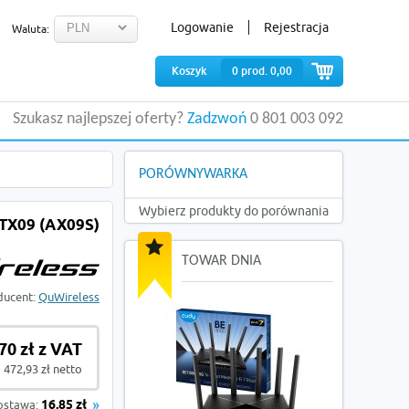
Logowanie
Rejestracja
Waluta:
Koszyk
0
prod.
0,00
Szukasz najlepszej oferty?
Zadzwoń
0 801 003 092
PORÓWNYWARKA
Wybierz produkty do porównania
TX09 (AX09S)
TOWAR DNIA
ducent:
QuWireless
70 zł z VAT
472,93 zł netto
ostawa:
16,85 zł