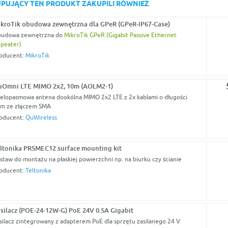
KUPUJĄCY TEN PRODUKT ZAKUPILI RÓWNIEŻ
kroTik obudowa zewnętrzna dla GPeR (GPeR-IP67-Case)
udowa zewnętrzna do
MikroTik GPeR (Gigabit Passive Ethernet
peater)
oducent:
MikroTik
Omni LTE MIMO 2x2, 10m (AOLM2-1)
elopasmowa antena dookólna MIMO 2x2 LTE z 2x kablami o długości
m ze złączem SMA
oducent:
QuWireless
ltonika PR5MEC12 surface mounting kit
staw do montażu na płaskiej powierzchni np. na biurku czy ścianie
oducent:
Teltonika
silacz (POE-24-12W-G) PoE 24V 0.5A Gigabit
silacz zintegrowany z adapterem PoE dla sprzętu zasilanego 24 V