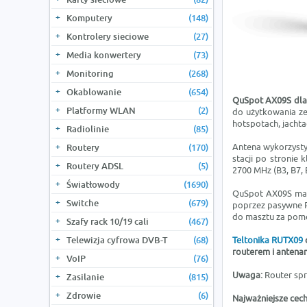
Komputery
(148)
Kontrolery sieciowe
(27)
Media konwertery
(73)
Monitoring
(268)
Okablowanie
(654)
QuSpot
AX09S
dl
Platformy WLAN
(2)
do użytkowania ze
hotspotach, jachta
Radiolinie
(85)
Antena wykorzysty
Routery
(170)
stacji po stronie
Routery ADSL
(5)
2700 MHz (B3, B7, 
Światłowody
(1690)
QuSpot AX09S ma p
Switche
(679)
poprzez pasywne 
do masztu za pom
Szafy rack 10/19 cali
(467)
Telewizja cyfrowa DVB-T
(68)
Teltonika RUTX09
routerem i anten
VoIP
(76)
Uwaga:
Router spr
Zasilanie
(815)
Zdrowie
(6)
Najważniejsze cech