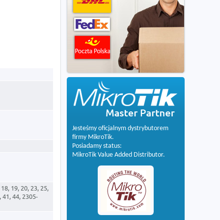
Jesteśmy oficjalnym dystrybutorem
firmy MikroTik.
Posiadamy status:
MikroTik Value Added Distributor.
, 18, 19, 20, 23, 25,
0, 41, 44, 2305-