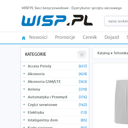
WISP.PL Sieci bezprzewodowe - Dystrybutor sprzętu sieciowego
Nowości
Promocje
Cennik
Dojazd
Katalog
»
Teltonik
KATEGORIE
Access Pointy
(657)
Akcesoria
(424)
Akcesoria GSM/LTE
(363)
Anteny
(370)
Automatyka i Przemysł
(376)
Części serwisowe
(162)
Elektryka
(13)
Inteligentny dom
(85)
Karty sieciowe
(82)