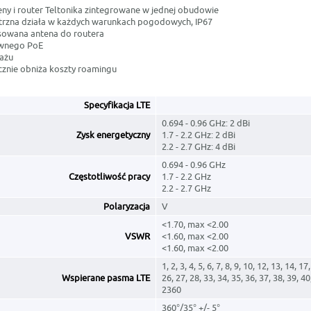
eny i router Teltonika zintegrowane w jednej obudowie
rzna działa w każdych warunkach pogodowych, IP67
sowana antena do routera
wnego PoE
ażu
cznie obniża koszty roamingu
Specyfikacja LTE
0.694 - 0.96 GHz: 2 dBi
Zysk energetyczny
1.7 - 2.2 GHz: 2 dBi
2.2 - 2.7 GHz: 4 dBi
0.694 - 0.96 GHz
Częstotliwość pracy
1.7 - 2.2 GHz
2.2 - 2.7 GHz
Polaryzacja
V
<1.70, max <2.00
VSWR
<1.60, max <2.00
<1.60, max <2.00
1, 2, 3, 4, 5, 6, 7, 8, 9, 10, 12, 13, 14, 17
Wspierane pasma LTE
26, 27, 28, 33, 34, 35, 36, 37, 38, 39, 4
2360
360°/35° +/- 5°