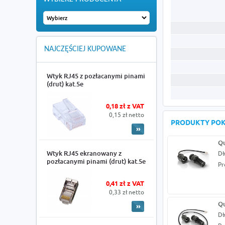
NAJCZĘŚCIEJ KUPOWANE
Wtyk RJ45 z pozłacanymi pinami
(drut) kat.5e
0,18 zł z VAT
0,15 zł netto
PRODUKTY PO
Qu
Wtyk RJ45 ekranowany z
Dł
pozłacanymi pinami (drut) kat.5e
Pr
0,41 zł z VAT
0,33 zł netto
Qu
Dł