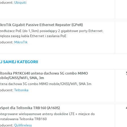
oducent:
Ubiquiti
kroTik Gigabit Passive Ethernet Repeater (GPeR)
zedłużacz PoE (do 1,5km) posiadający 2 gigabitowe porty Ethernet.
iększa zasięg kabla Ethernet i zasilania PoE
oducent:
MikroTik
J SAMEJ KATEGORII
ltonika PR1KC640 antena dachowa 5G combo MIMO
bile/GNSS/WiFi, SMA, 3m
tena dachowa 5G combo MIMO mobile/GNSS/WiFi, SMA 3m
oducent:
Teltonika
Spot dla Teltonika TRB160 (A160S)
ntegrowane wielopasmowe anteny dookólne LTE + miejsce do
instalowania Teltonika TRB160
oducent:
QuWireless