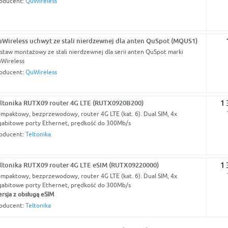
oducent:
QuWireless
Wireless uchwyt ze stali nierdzewnej dla anten QuSpot (MQUS1)
staw montażowy ze stali nierdzewnej dla serii anten QuSpot marki
Wireless
oducent:
QuWireless
ltonika RUTX09 router 4G LTE (RUTX0920B200)
1 
mpaktowy, bezprzewodowy, router 4G LTE (kat. 6). Dual SIM, 4x
gabitowe porty Ethernet, prędkość do 300Mb/s
oducent:
Teltonika
ltonika RUTX09 router 4G LTE eSIM (RUTX09220000)
1 
mpaktowy, bezprzewodowy, router 4G LTE (kat. 6). Dual SIM, 4x
gabitowe porty Ethernet, prędkość do 300Mb/s
rsja z obsługą eSIM
oducent:
Teltonika