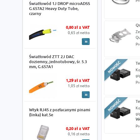
Pr
Światłowód 1J DROP microADSS
G.657A2 Heavy Duty Tube,
czarny
Qu
0,80 zł z VAT
Ze
0,65 zł netto
Qu
Pr
Światłowód ZTT 2J DAC
doziemny, jednotubowy, śr. 5.3
Te
mm, G.657A1
Ko
gi
1,29 zł z VAT
Pr
1,05 zł netto
Te
Ko
Wtyk RJ45 z pozłacanymi pinami
gi
(linka) kat.5e
We
Pr
0,20 zł z VAT
0,16 zł netto