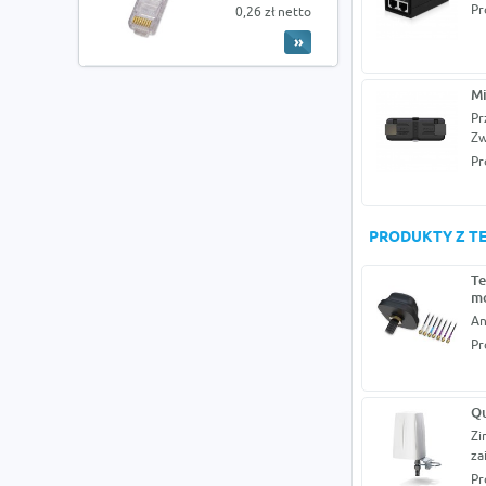
Pr
0,26 zł netto
Mi
Pr
Zw
Pr
PRODUKTY Z TE
Te
mo
An
Pr
Qu
Zi
za
Pr