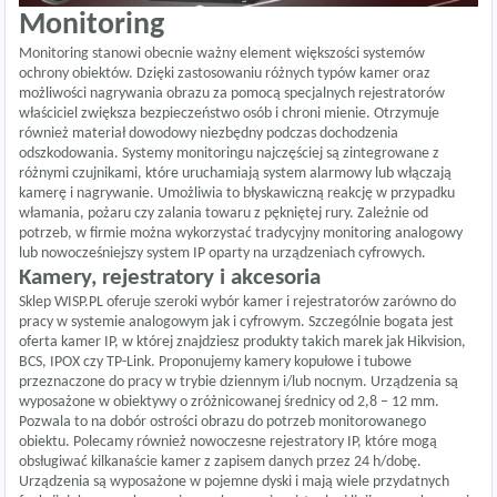
Monitoring
Monitoring stanowi obecnie ważny element większości systemów
ochrony obiektów. Dzięki zastosowaniu różnych typów kamer oraz
możliwości nagrywania obrazu za pomocą specjalnych rejestratorów
właściciel zwiększa bezpieczeństwo osób i chroni mienie. Otrzymuje
również materiał dowodowy niezbędny podczas dochodzenia
odszkodowania. Systemy monitoringu najczęściej są zintegrowane z
różnymi czujnikami, które uruchamiają system alarmowy lub włączają
kamerę i nagrywanie. Umożliwia to błyskawiczną reakcję w przypadku
włamania, pożaru czy zalania towaru z pękniętej rury. Zależnie od
potrzeb, w firmie można wykorzystać tradycyjny monitoring analogowy
lub nowocześniejszy system IP oparty na urządzeniach cyfrowych.
Kamery, rejestratory i akcesoria
Sklep WISP.PL oferuje szeroki wybór kamer i rejestratorów zarówno do
pracy w systemie analogowym jak i cyfrowym. Szczególnie bogata jest
oferta kamer IP, w której znajdziesz produkty takich marek jak Hikvision,
BCS, IPOX czy TP-Link. Proponujemy kamery kopułowe i tubowe
przeznaczone do pracy w trybie dziennym i/lub nocnym. Urządzenia są
wyposażone w obiektywy o zróżnicowanej średnicy od 2,8 – 12 mm.
Pozwala to na dobór ostrości obrazu do potrzeb monitorowanego
obiektu. Polecamy również nowoczesne rejestratory IP, które mogą
obsługiwać kilkanaście kamer z zapisem danych przez 24 h/dobę.
Urządzenia są wyposażone w pojemne dyski i mają wiele przydatnych