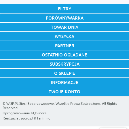
FILTRY
PORÓWNYWARKA
TOWAR DNIA
WYSYŁKA
PARTNER
OSTATNIO OGLĄDANE
SUBSKRYPCJA
O SKLEPIE
INFORMACJE
TWOJE KONTO
©
WISP.PL Sieci Bezprzewodowe
. Wszelkie Prawa Zastrzeżone. All Rights
Reserved.
Oprogramowanie KQS.store
Realizacja :
sucro.pl
&
Farin Inc