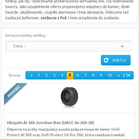
funkcji, jak np.: wykrywanie przekroczenia wirtualnej linii, czy wykrywanie
twarzy. Jako uzupełnienie oferty proponujemy adaptery do kamer, dyski
twarde, okablowanie, czujniki alarmowe i inne akcesoria. Polecamy też
zasilacze buforowe
,
zasilacze z PoE
i inne urządzenia do zasilania.
Sortuj produkty według :
5
Strona:
«
1
2
3
4
6
7
8
9
10
»
/ 14
Ubiquiti AI 360 Junction Box (UACC-AI-360-JB)
Odporna na próby manipulacji puszka połączeniowa do kamer UniFi
Protect AI 360 oraz UniFi Protect G6 Pro 360, która zwiększa trwałość