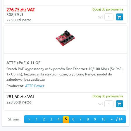
276,75 zł z VAT
Dodaj do porównania
308,79 zł
szt
225,00 zł netto
ATTE xPoE-6-11-OF
Switch PoE wyposażony w 6x portów Fast Ethernet 10/100 Mb/s (5x PoE,
1x Uplink), bezpieczniki elektroniczne, tryb Long Range, moduł do
zabudowy, bez zasilacza
Producent:
ATTE Power
281,50 zł z VAT
Dodaj do porównania
228,86 zł netto
szt
5
Strona:
«
1
2
3
4
6
7
8
9
10
»
/ 14