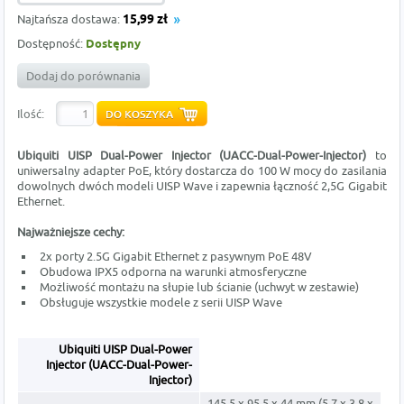
Najtańsza dostawa:
15,99 zł
Dostępność:
Dostępny
Dodaj do porównania
Ilość:
Ubiquiti UISP Dual-Power Injector (UACC-Dual-Power-Injector)
to
uniwersalny adapter PoE, który dostarcza do 100 W mocy do zasilania
dowolnych dwóch modeli UISP Wave i zapewnia łączność 2,5G Gigabit
Ethernet.
Najważniejsze cechy:
2x porty 2.5G Gigabit Ethernet z pasywnym PoE 48V
Obudowa IPX5 odporna na warunki atmosferyczne
Możliwość montażu na słupie lub ścianie (uchwyt w zestawie)
Obsługuje wszystkie modele z serii UISP Wave
Ubiquiti UISP Dual-Power
Injector (UACC-Dual-Power-
Injector)
145,5 x 95,5 x 44 mm (5,7 x 3,8 x