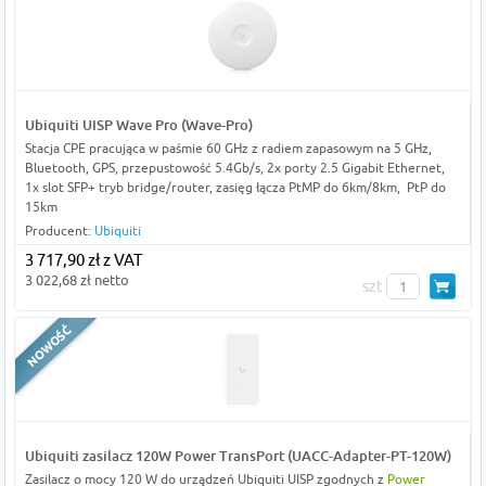
Ubiquiti UISP Wave Pro (Wave-Pro)
Stacja CPE pracująca w paśmie 60 GHz z radiem zapasowym na 5 GHz,
Bluetooth, GPS, przepustowość 5.4Gb/s, 2x porty 2.5 Gigabit Ethernet,
1x slot SFP+ tryb bridge/router, zasięg łącza PtMP do 6km/8km, PtP do
15km
Producent:
Ubiquiti
3 717,90 zł z VAT
3 022,68 zł netto
szt
Ubiquiti zasilacz 120W Power TransPort (UACC-Adapter-PT-120W)
Zasilacz o mocy 120 W do urządzeń Ubiquiti UISP zgodnych z
Power