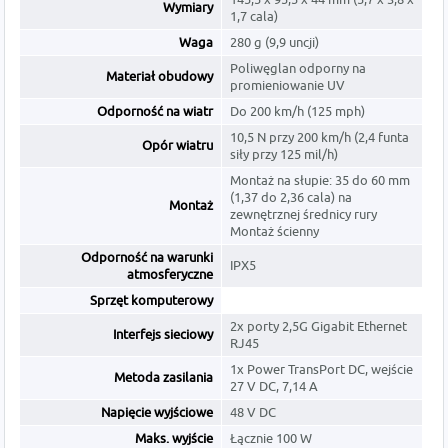
Wymiary
1,7 cala)
Waga
280 g (9,9 uncji)
Poliwęglan odporny na
Materiał obudowy
promieniowanie UV
Odporność na wiatr
Do 200 km/h (125 mph)
10,5 N przy 200 km/h (2,4 funta
Opór wiatru
siły przy 125 mil/h)
Montaż na słupie: 35 do 60 mm
(1,37 do 2,36 cala) na
Montaż
zewnętrznej średnicy rury
Montaż ścienny
Odporność na warunki
IPX5
atmosferyczne
Sprzęt komputerowy
2x porty 2,5G Gigabit Ethernet
Interfejs sieciowy
RJ45
1x Power TransPort DC, wejście
Metoda zasilania
27 V DC, 7,14 A
Napięcie wyjściowe
48 V DC
Maks. wyjście
Łącznie 100 W