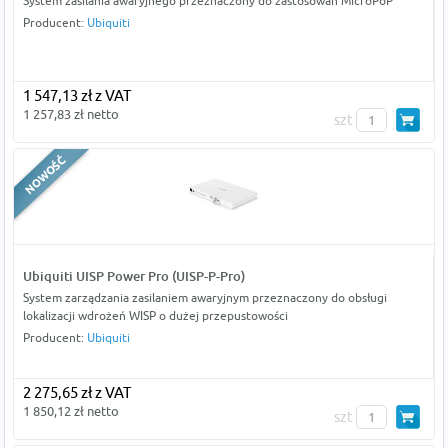
System zasilania awaryjnego przeznaczony do zastosowań MicroPoP
Producent:
Ubiquiti
1 547,13 zł z VAT
1 257,83 zł netto
szt
Ubiquiti UISP Power Pro (UISP-P-Pro)
System zarządzania zasilaniem awaryjnym przeznaczony do obsługi
lokalizacji wdrożeń WISP o dużej przepustowości
Producent:
Ubiquiti
2 275,65 zł z VAT
1 850,12 zł netto
szt