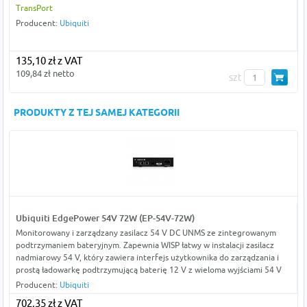
TransPort
Producent:
Ubiquiti
135,10 zł z VAT
109,84 zł netto
szt
PRODUKTY Z TEJ SAMEJ KATEGORII
Ubiquiti EdgePower 54V 72W (EP-54V-72W)
Monitorowany i zarządzany zasilacz 54 V DC UNMS ze zintegrowanym
podtrzymaniem bateryjnym. Zapewnia WISP łatwy w instalacji zasilacz
nadmiarowy 54 V, który zawiera interfejs użytkownika do zarządzania i
prostą ładowarkę podtrzymującą baterię 12 V z wieloma wyjściami 54 V
Producent:
Ubiquiti
702,35 zł z VAT