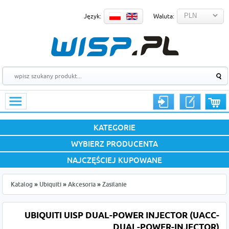
Język:
Waluta:
KATEGORIE
WYBIERZ PRODUCENTA
NAJCZĘŚCIEJ KUPOWANE
Katalog
»
Ubiquiti
»
Akcesoria
»
Zasilanie
UBIQUITI UISP DUAL-POWER INJECTOR (UACC-
DUAL-POWER-INJECTOR)