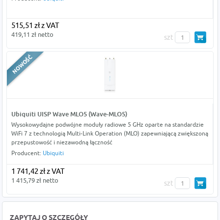
515,51 zł z VAT
419,11 zł netto
szt
Ubiquiti UISP Wave MLO5 (Wave-MLO5)
Wysokowydajne podwójne moduły radiowe 5 GHz oparte na standardzie
WiFi 7 z technologią Multi-Link Operation (MLO) zapewniającą zwiększoną
przepustowość i niezawodną łączność
Producent:
Ubiquiti
1 741,42 zł z VAT
1 415,79 zł netto
szt
ZAPYTAJ O SZCZEGÓŁY