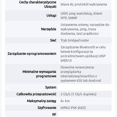
Cechy charakterystyczne
Wave AI, protokół wykrywania
Ubiquiti
UISP, ping watchdog, klient
Usługi
NTP, SNMP
Ustawienie anteny, narzędzie do
Narzędzia
wykrywania, ping, trasa
śledzenia, test prędkości
Sieć
Tryb bridge/router
Zarządzanie Bluetooth w celu
łatwej konfiguracji za
Zarządzanie oprogramowaniem
pośrednictwem aplikacji UISP
WEB UI
Dowolna nowoczesna
Minimalne wymagania
przeglądarka
programowe
internetowa/smartfon z
systemem iOS lub Android
System
Całkowita przepustowość
2 Gb/s (1 Gb/s dupleks)
Maksymalny zasięg
8+ km
Szyfrowanie
WPA2-PSK (AES)
RF