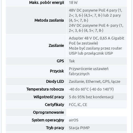
Maks. pobór energii
18 W
48V DC pasywne PoE 4 pary (1,
2+; 3, 6-) (4,5+; 7, 8-) lub 2 pary
Metoda zasilania
(4, 5+; 7, 8-)
24V DC pasywne PoE 4- pary (1,
2+; 3, 6-) (4, 5+; 7, 8-)
Adapter 48 V DC, 0,65 A Gigabit
PoE (w zestawie)
Zasilanie
Może być zasilany przez router
UISP lub przełącznik UISP
GPS
Tak
Przywrócenie ustawień
Przycisk
fabrycznych
Diody LED
Zasilanie, Ethernet, GPS, łącze
Temperatura robocza
-40 do 60°C (-40 do 140°F)
Wilgotność pracy
5 do 95% bez kondensacji
Certyfikaty
FCC, IC, CE
Oprogramowanie
System operacyjny
airOS
Tryb pracy
Stacja PtMP