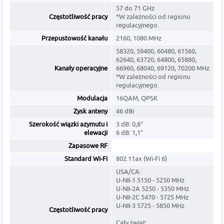
57 do 71 GHz
Częstotliwość pracy
*W zależności od regionu
regulacyjnego.
Przepustowość kanału
2160, 1080 MHz
58320, 59400, 60480, 61560,
62640, 63720, 64800, 65880,
Kanały operacyjne
66960, 68040, 69120, 70200 MHz
*W zależności od regionu
regulacyjnego.
Modulacja
16QAM, QPSK
Zysk anteny
46 dBi
Szerokość wiązki azymutu i
3 dB: 0,8°
elewacji
6 dB: 1,1°
Zapasowe RF
Standard Wi-Fi
802.11ax (Wi-Fi 6)
USA/CA:
U-NII-1 5150 - 5250 MHz
U-NII-2A 5250 - 5350 MHz
U-NII-2C 5470 - 5725 MHz
U-NII-3 5725 - 5850 MHz
Częstotliwość pracy
Cały świat: