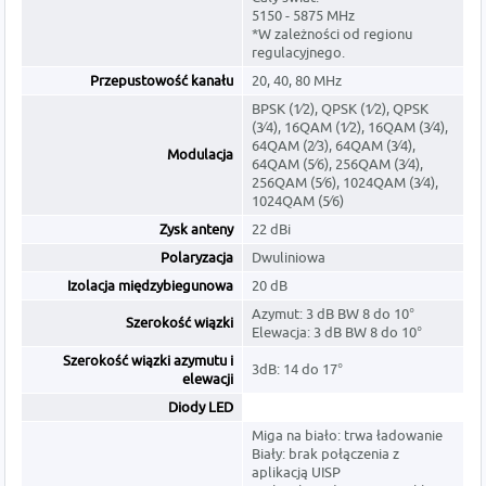
5150 - 5875 MHz
*W zależności od regionu
regulacyjnego.
Przepustowość kanału
20, 40, 80 MHz
BPSK (1⁄2), QPSK (1⁄2), QPSK
(3⁄4), 16QAM (1⁄2), 16QAM (3⁄4),
64QAM (2⁄3), 64QAM (3⁄4),
Modulacja
64QAM (5⁄6), 256QAM (3⁄4),
256QAM (5⁄6), 1024QAM (3⁄4),
1024QAM (5⁄6)
Zysk anteny
22 dBi
Polaryzacja
Dwuliniowa
Izolacja międzybiegunowa
20 dB
Azymut: 3 dB BW 8 do 10°
Szerokość wiązki
Elewacja: 3 dB BW 8 do 10°
Szerokość wiązki azymutu i
3dB: 14 do 17°
elewacji
Diody LED
Miga na biało: trwa ładowanie
Biały: brak połączenia z
aplikacją UISP