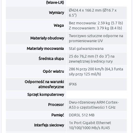
(Wave-LR)
Ø424.4 x 166.2 mm (Ø16.7 x
Wymiary
6.5")
Bez mocowania: 2.59 kg (5.7 lb)
Waga
Z mocowaniem: 3.79 kg (8.4 lb)
Tworzywo sztuczne odporne na
Materiały obudowy
promieniowanie UV
Materiały mocowania
Stal galwanizowana
25 do 76,2 mm (1 do 3") na
Średnica słupa
zewnętrznej średnicy rury
286 N przy 200 km/h (64,3 funta
Opór wiatru
siły przy 125 mil/h)
Odporność na warunki
IPX6
atmosferyczne
Sprzęt komputerowy
Dwu-rdzeniowy ARM Cortex-
Procesor
A53 o częstotliwości 1 GHz
Pamięć
DDR3L 512 MB
1x Port Gigabit Ethernet
Interfejs sieciowy
10/100/1000 Mb/s RJ45