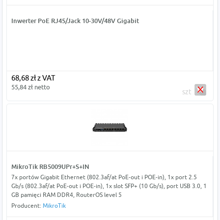
Inwerter PoE RJ45/Jack 10-30V/48V Gigabit
68,68 zł z VAT
55,84 zł netto
szt
MikroTik RB5009UPr+S+IN
7x portów Gigabit Ethernet (802.3af/at PoE-out i POE-in), 1x port 2.5
Gb/s (802.3af/at PoE-out i POE-in), 1x slot SFP+ (10 Gb/s), port USB 3.0, 1
GB pamięci RAM DDR4, RouterOS level 5
Producent:
MikroTik