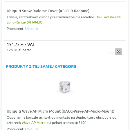
Ubiquiti Snow Radome Cover (AF60LR-Radome)
Trwała, zatrzaskowa osłona przeciwśnieżna dla radiolinii
UniFi airFiber 60
Long-Range (AF60-LR)
Producent:
Ubiquiti
154,75 zł z VAT
125,81 zł netto
szt
PRODUKTY Z TEJ SAMEJ KATEGORII
Ubiquiti Wave AP Micro Mount (UACC-Wave-AP-Micro-Mount)
Odporny na korozję uchwyt do montażu na słupie, który obsługuje do
czterech
Wave AP Micro
dla pełnej transmisji 360°
Producent:
Ubiquiti