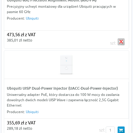
Ubiquiti 60G Precision Alignment Mount (60G-PM)
Precyzyjny uchwyt montażowy dla urządzeń Ubiquiti pracujących w
pasmie 60 GHz
Producent:
Ubiquiti
473,56 zł z VAT
385,01 zł netto
szt
Ubiquiti UISP Dual-Power Injector (UACC-Dual-Power-Injector)
Uniwersalny adapter PoE, który dostarcza do 100 W mocy do zasilania
dowolnych dwóch modeli UISP Wave i zapewnia łączność 2,5G Gigabit
Ethernet
Producent:
Ubiquiti
355,69 zł z VAT
289,18 zł netto
szt