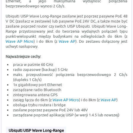
Ethernet, a jego maksymalna wydajność połączenia
bezprzewodowego wynosi 2 Gb/s.
Ubiquiti UISP Wave Long-Range zasilane jest poprzez pasywne PoE 48
V DC (zasilacz w zestawie) lub pasywne PoE 24V DC, a także może być
zasilane poprzed router czy switch UISP Ubiquiti. Ubiquiti Wave Long-
Range przystosowany jest do tworzenia wydajnych połączeń typu
punkt-wielopunkt między budynkami na odległościach do 6km (z
Wave AP Micro
) i do 8km (z
Wave AP
). Do zestawu dołączony jest
uchwyt nasłupowy.
Najważniejsze cechy:
praca w paśmie 60 GHz
radio zapasowe (backup) 5 GHz
maks. przepustowość połączenia bezprzewodowego 2 Gb/s
(dupleks 1 Gb/s)
1x gigabitowy port Ethernet
zarządzane radio Bluetooth
zintegrowana antena GPS
zasięg łącza do 6km (z
Wave AP Micro
) i do 8km (z
Wave AP
)
obsługa trybu routera i bridge
zasilane poprzez pasywne PoE 24V lub 48V
zarządzane poprzed aplikację UISP (w werji 1.4.5 lub nowszej)
Ubiquiti UISP Wave Long-Range