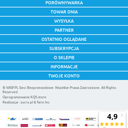
PORÓWNYWARKA
TOWAR DNIA
WYSYŁKA
PARTNER
OSTATNIO OGLĄDANE
SUBSKRYPCJA
O SKLEPIE
INFORMACJE
TWOJE KONTO
©
WISP.PL Sieci Bezprzewodowe
. Wszelkie Prawa Zastrzeżone. All Rights
Reserved.
Oprogramowanie KQS.store
Realizacja :
sucro.pl
&
Farin Inc