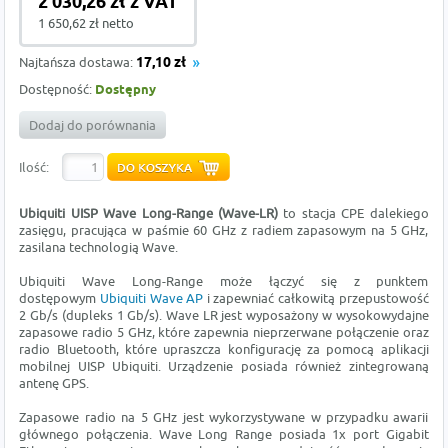
2 030,26 zł z VAT
1 650,62 zł netto
Najtańsza dostawa:
17,10 zł
Dostępność:
Dostępny
Dodaj do porównania
Ilość:
Ubiquiti UISP Wave Long-Range (Wave-LR)
to stacja CPE dalekiego
zasięgu, pracująca w paśmie 60 GHz z radiem zapasowym na 5 GHz,
zasilana technologią Wave.
Ubiquiti Wave Long-Range może łączyć się z punktem
dostępowym
Ubiquiti Wave AP
i zapewniać całkowitą przepustowość
2 Gb/s (dupleks 1 Gb/s). Wave LR jest wyposażony w wysokowydajne
zapasowe radio 5 GHz, które zapewnia nieprzerwane połączenie oraz
radio Bluetooth, które upraszcza konfigurację za pomocą aplikacji
mobilnej UISP Ubiquiti. Urządzenie posiada również zintegrowaną
antenę GPS.
Zapasowe radio na 5 GHz jest wykorzystywane w przypadku awarii
głównego połączenia. Wave Long Range posiada 1x port Gigabit