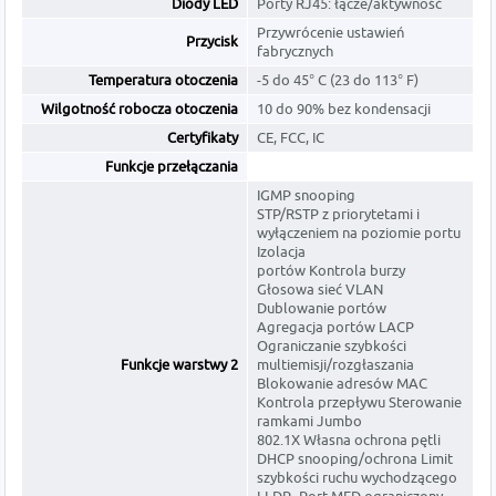
Diody LED
Porty RJ45: łącze/aktywność
Przywrócenie ustawień
Przycisk
fabrycznych
Temperatura otoczenia
-5 do 45° C (23 do 113° F)
Wilgotność robocza otoczenia
10 do 90% bez kondensacji
Certyfikaty
CE, FCC, IC
Funkcje przełączania
IGMP snooping
STP/RSTP z priorytetami i
wyłączeniem na poziomie portu
Izolacja
portów Kontrola burzy
Głosowa sieć VLAN
Dublowanie portów
Agregacja portów LACP
Ograniczanie szybkości
Funkcje warstwy 2
multiemisji/rozgłaszania
Blokowanie adresów MAC
Kontrola przepływu Sterowanie
ramkami Jumbo
802.1X Własna ochrona pętli
DHCP snooping/ochrona Limit
szybkości ruchu wychodzącego