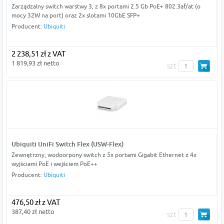
Zarządzalny switch warstwy 3, z 8x portami 2.5 Gb PoE+ 802.3af/at (o
mocy 32W na port) oraz 2x slotami 10GbE SFP+
Producent:
Ubiquiti
2 238,51 zł z VAT
1 819,93 zł netto
szt
Ubiquiti UniFi Switch Flex (USW-Flex)
Zewnętrzny, wodoorpony switch z 5x portami Gigabit Ethernet z 4x
wyjściami PoE i wejściem PoE++
Producent:
Ubiquiti
476,50 zł z VAT
387,40 zł netto
szt