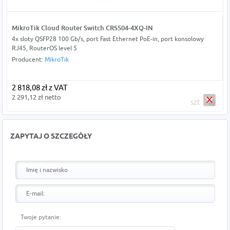
MikroTik Cloud Router Switch CRS504-4XQ-IN
4x sloty QSFP28 100 Gb/s, port Fast Ethernet PoE-in, port konsolowy
RJ45, RouterOS level 5
Producent:
MikroTik
2 818,08 zł z VAT
2 291,12 zł netto
szt
ZAPYTAJ O SZCZEGÓŁY
Twoje pytanie: