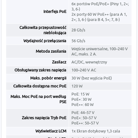
6x portów PoE/PoE+ (Piny 1, 2+;
3, 6-)
Interfejs PoE
2x porty 60 W PoE++ (para A 1,
2+; 3, 6-) (para B 4, 5+; 7, 8-)
Całkowita przepustowość
28 Gb/s
nieblokująca
Wydajność przełączania
56 Gb/s
Wejście uniwersalne, 100–240 V
Metoda zasilania
AC, maks. 2 A.
Zasilacz
AC/DC, wewnętrzny
Obsługiwany zakres napięcia
100–240 V AC
Maks. pobór energii
30 W (bez wyjścia PoE)
Całkowita dostępna moc PoE
120 W
PoE: 15 W
Maks. Moc PoE na port według
PoE+: 30 W
PSE
PoE++: 60 W
PoE: 44–57 V
Zakres napięcia Tryb PoE
PoE+: 50–57 V
PoE++: 50–57 V
Wyświetlacz LCM
1x Ekran dotykowy 1,3 cala