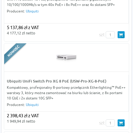
10/100/1000Mb/s w tym 40x PoE+ i 8x PoE++ oraz 4x slotami SFP+
Producent:
Ubiquiti
5 137,86 zł z VAT
4 177,12 zł netto
szt
Ubiquiti UniFi Switch Pro XG 8 PoE (USW-Pro-XG-8-PoE)
Kompaktowy, profesjonalny 8-portowy przełącznik Etherlighting™ PoE++
warstwy 3, który można zamontować na biurku lub ścianie, z 8x portami
10 GbE i 2x slotami 10G SFP+
Producent:
Ubiquiti
2 398,43 zł z VAT
1 949,94 zł netto
szt