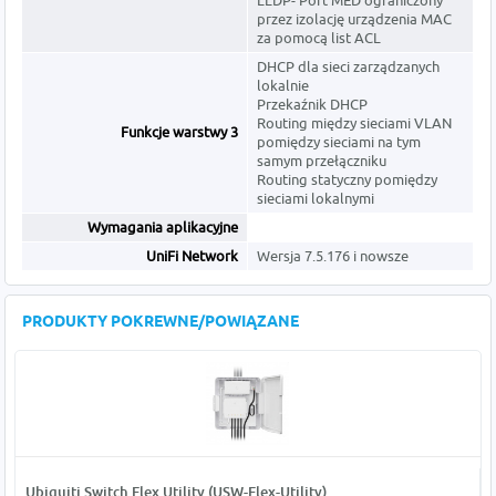
LLDP- Port MED ograniczony
przez izolację urządzenia MAC
za pomocą list ACL
DHCP dla sieci zarządzanych
lokalnie
Przekaźnik DHCP
Routing między sieciami VLAN
Funkcje warstwy 3
pomiędzy sieciami na tym
samym przełączniku
Routing statyczny pomiędzy
sieciami lokalnymi
Wymagania aplikacyjne
UniFi Network
Wersja 7.5.176 i nowsze
PRODUKTY POKREWNE/POWIĄZANE
Ubiquiti Switch Flex Utility (USW-Flex-Utility)