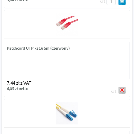
szt
Patchcord UTP kat.6 5m (czerwony)
7,44 zł z VAT
6,05 zł netto
szt