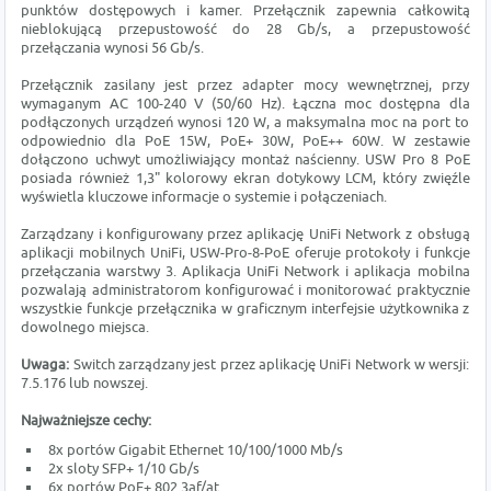
punktów dostępowych i kamer. Przełącznik zapewnia całkowitą
nieblokującą przepustowość do 28 Gb/s, a przepustowość
przełączania wynosi 56 Gb/s.
Przełącznik zasilany jest przez adapter mocy wewnętrznej, przy
wymaganym AC 100-240 V (50/60 Hz). Łączna moc dostępna dla
podłączonych urządzeń wynosi 120 W, a maksymalna moc na port to
odpowiednio dla
PoE 15W,
PoE+ 30W, PoE++ 60W. W zestawie
dołączono uchwyt umożliwiający montaż naścienny. USW Pro 8 PoE
posiada również 1,3" kolorowy ekran dotykowy LCM, który zwięźle
wyświetla kluczowe informacje o systemie i połączeniach.
Zarządzany i konfigurowany przez aplikację UniFi Network z obsługą
aplikacji mobilnych UniFi, USW-Pro-8-PoE oferuje protokoły i funkcje
przełączania warstwy 3. Aplikacja UniFi Network i aplikacja mobilna
pozwalają administratorom konfigurować i monitorować praktycznie
wszystkie funkcje przełącznika w graficznym interfejsie użytkownika z
dowolnego miejsca.
Uwaga:
Switch zarządzany jest przez aplikację UniFi Network w wersji:
7.5.176 lub nowszej.
Najważniejsze cechy:
8x portów Gigabit Ethernet 10/100/1000 Mb/s
2x sloty SFP+ 1/10 Gb/s
6x portów PoE+ 802.3af/at