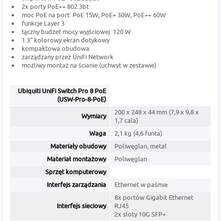
2x porty PoE++ 802.3bt
moc PoE na port: PoE 15W,
PoE+ 30W, PoE++ 60W
funkcje Layer 3
łączny budżet mocy wyjściowej: 120 W
1.3" kolorowy ekran dotykowy
kompaktowa obudowa
zarządzany przez UniFi Network
możliwy montaż na ścianie (uchwyt w zestawie)
Ubiquiti UniFi Switch Pro 8 PoE
(USW-Pro-8-PoE)
200 x 248 x 44 mm (7,9 x 9,8 x
Wymiary
1,7 cala)
Waga
2,1 kg (4,6 funta)
Materiały obudowy
Poliwęglan, metal
Materiał montażowy
Poliwęglan
Sprzęt komputerowy
Interfejs zarządzania
Ethernet w paśmie
8x portów Gigabit Ethernet
Interfejs sieciowy
RJ45
2x sloty 10G SFP+