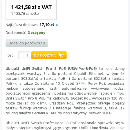
1 421,58 zł z VAT
1 155,76 zł netto
Najtańsza dostawa:
17,10 zł
Dostępność:
Dostępny
Dodaj do porównania
Ilość:
Ubiquiti UniFi Switch Pro 8 PoE (USW-Pro-8-PoE)
to zarządzany
przełącznik warstwy 3 z 8x portami Gigabit Ethernet, w tym 6x
portami 802.3af/at z funkcją PoE+ i 2x portami 802.3bt z funkcją
PoE++, a także 2x slotami 10 Gigabit SFP+. Porty PoE posiadają
funkcję auto-sensing, czyli automatycznie wykrywają rodzaj
podłączonego urządzenia i podają mu odpowiednie napięcie i moc.
UniFi Switch Pro 8 PoE ma całkowity budżet PoE wynoszący 120 W i
może zasilać do ośmiu urządzeń PoE. Przełącznik oferuje bogaty
zestaw funkcji warstwy 2 i integruje funkcje warstwy 3, takie jak
routing między sieciami VLAN, routing statyczny i serwer DHCP.
Ubiquiti UniFi Switch Professional 8 PoE doskonale sprawdzi się w
małych sieciach wykorzystujących system UniFi. Umożliwia zasilanie