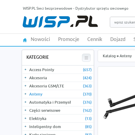
WISP.PL Sieci bezprzewodowe - Dystrybutor sprzętu sieciowego
Nowości
Promocje
Cennik
Dojazd
Katalog
»
Anteny
KATEGORIE
Access Pointy
(657)
Akcesoria
(424)
Akcesoria GSM/LTE
(363)
Anteny
(370)
Automatyka i Przemysł
(376)
Części serwisowe
(162)
Elektryka
(13)
Inteligentny dom
(85)
Karty sieciowe
(82)