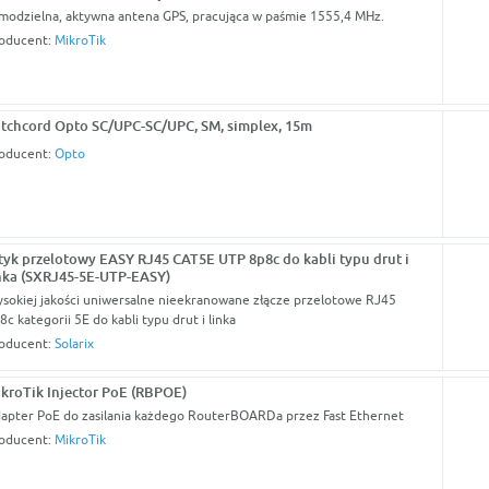
modzielna, aktywna antena GPS, pracująca w paśmie 1555,4 MHz.
oducent:
MikroTik
tchcord Opto SC/UPC-SC/UPC, SM, simplex, 15m
oducent:
Opto
yk przelotowy EASY RJ45 CAT5E UTP 8p8c do kabli typu drut i
nka (SXRJ45-5E-UTP-EASY)
sokiej jakości uniwersalne nieekranowane złącze przelotowe RJ45
8c kategorii 5E do kabli typu drut i linka
oducent:
Solarix
kroTik Injector PoE (RBPOE)
apter PoE do zasilania każdego RouterBOARDa przez Fast Ethernet
oducent:
MikroTik