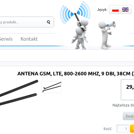
Język:
Serwis
Kontakt
ANTENA GSM, LTE, 800-2600 MHZ, 9 DBI, 38CM
29,
Najtańsza d
Doda
Ilość: