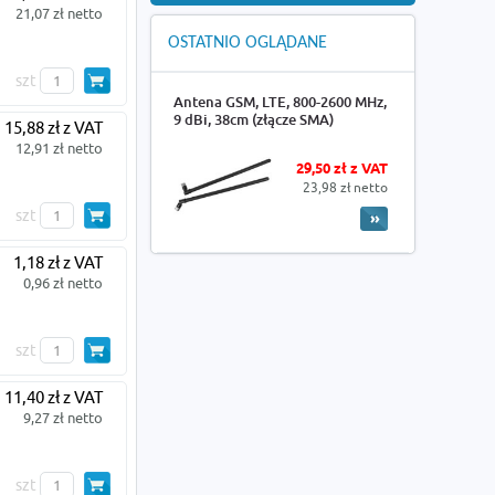
21,07 zł netto
OSTATNIO OGLĄDANE
szt
Antena GSM, LTE, 800-2600 MHz,
9 dBi, 38cm (złącze SMA)
15,88 zł z VAT
12,91 zł netto
29,50 zł z VAT
23,98 zł netto
szt
1,18 zł z VAT
0,96 zł netto
szt
11,40 zł z VAT
9,27 zł netto
szt