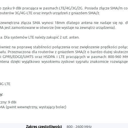
 zysku 9 dBi pracująca w pasmach LTE/4G/3G/2G. Posiada złącze SMA/m c
outerów 3G/4G-LTE oraz innych urządzeń z gniazdem SMA/ż.
zewnętrzna złącza SMA wynosi 18mm dlatego antena nie nadaje się np. d
A jest zamontowane w otworze (nie wystaje na zewnątrz urządzenia).
a. Dla systemów LTE należy zakupić 2 szt. anten.
wnież na poprawę stabilności połączenia oraz zwiększenie prędkości połą
nału. Przeznaczona dla routerów z gniazdem SMA/ż o bardzo dużej skuteczn
ii GPRS/EDGE/UMTS oraz HSDPA i LTE pracujących w pasmach: 800-960 MH
ntena dzięki wyjątkowo wysokiemu zyskowi sygnału znakomicie rozwiązuje
4G LTE
y:
zny: 9 dBi
SMA (gwint wewnętrzny, wystający bolec)
Zakres częstotliwości
800 - 2600 MHz