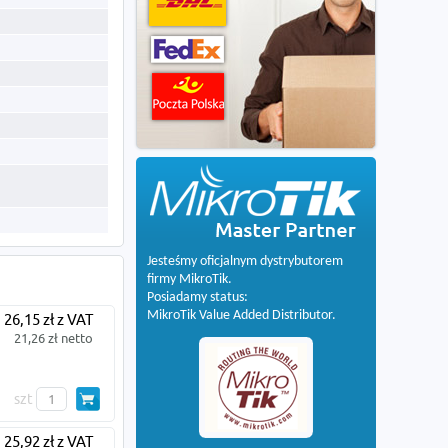
Jesteśmy oficjalnym dystrybutorem
firmy MikroTik.
Posiadamy status:
MikroTik Value Added Distributor.
26,15 zł z VAT
21,26 zł netto
szt
25,92 zł z VAT