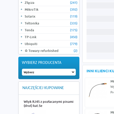
Złącza
(241)
MikroTik
(392)
Solarix
(119)
Teltonika
(335)
Tenda
(175)
TP-Link
(450)
Ubiquiti
(779)
♻️ Towary refurbished
(2)
WYBIERZ PRODUCENTA
INNI KLIENCI 
Mi
Wy
NAJCZĘŚCIEJ KUPOWANE
Pr
Wtyk RJ45 z pozłacanymi pinami
(drut) kat.5e
Mi