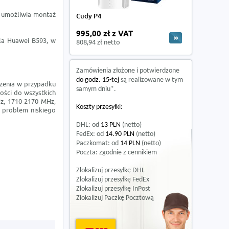
o umożliwia montaż
Cudy P4
995,00 zł z VAT
la Huawei B593, w
808,94 zł netto
Zamówienia złożone i potwierdzone
do godz. 15-tej
są realizowane w tym
czenia w przypadku
samym dniu*.
ości do wszystkich
z, 1710-2170 MHz,
Koszty przesyłki:
 problem niskiego
DHL: od
13 PLN
(netto)
FedEx: od
14.90 PLN
(netto)
Paczkomat: od
14 PLN
(netto)
Poczta: zgodnie z cennikiem
Zlokalizuj przesyłkę DHL
Zlokalizuj przesyłkę FedEx
Zlokalizuj przesyłkę InPost
Zlokalizuj Paczkę Pocztową