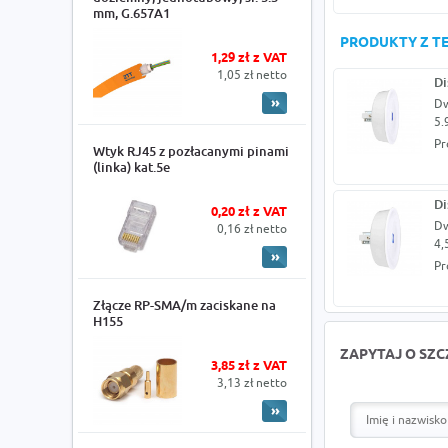
mm, G.657A1
PRODUKTY Z TE
1,29 zł z VAT
1,05 zł netto
Di
Dw
5.
Pr
Wtyk RJ45 z pozłacanymi pinami
(linka) kat.5e
Di
0,20 zł z VAT
Dw
0,16 zł netto
4,
Pr
Złącze RP-SMA/m zaciskane na
H155
ZAPYTAJ O SZ
3,85 zł z VAT
3,13 zł netto