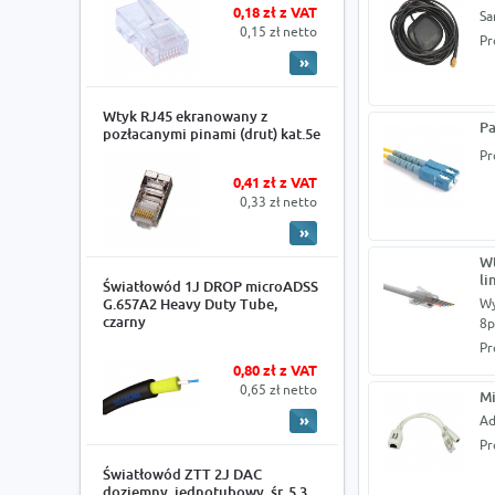
0,18 zł z VAT
Sa
0,15 zł netto
Pr
Wtyk RJ45 ekranowany z
Pa
pozłacanymi pinami (drut) kat.5e
Pr
0,41 zł z VAT
0,33 zł netto
Wt
li
Światłowód 1J DROP microADSS
G.657A2 Heavy Duty Tube,
Wy
czarny
8p
Pr
0,80 zł z VAT
0,65 zł netto
Mi
Ad
Pr
Światłowód ZTT 2J DAC
doziemny, jednotubowy, śr. 5.3