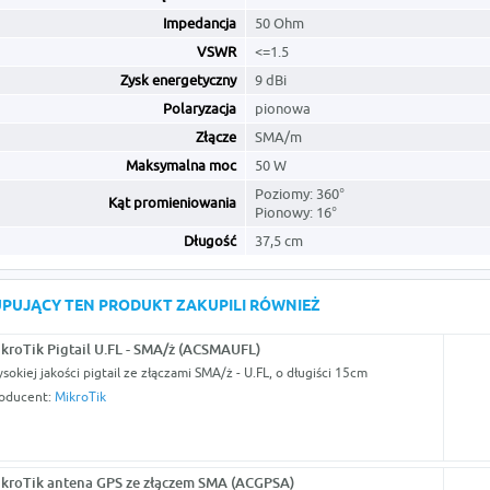
Impedancja
50 Ohm
VSWR
<=1.5
Zysk energetyczny
9 dBi
Polaryzacja
pionowa
Złącze
SMA/m
Maksymalna moc
50 W
Poziomy: 360°
Kąt promieniowania
Pionowy: 16°
Długość
37,5 cm
KUPUJĄCY TEN PRODUKT ZAKUPILI RÓWNIEŻ
kroTik Pigtail U.FL - SMA/ż (ACSMAUFL)
sokiej jakości pigtail ze złączami SMA/ż - U.FL, o długiści 15cm
oducent:
MikroTik
kroTik antena GPS ze złączem SMA (ACGPSA)