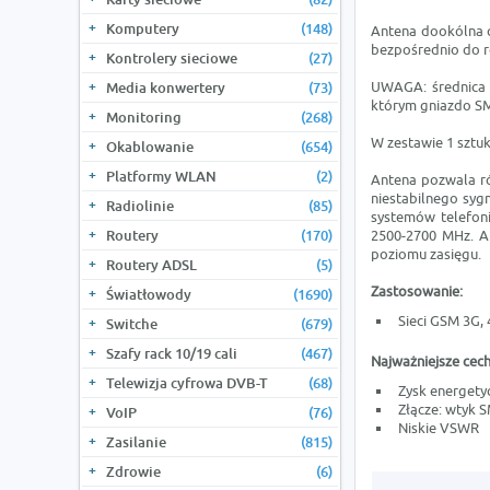
Komputery
(148)
Antena dookólna o
bezpośrednio do r
Kontrolery sieciowe
(27)
UWAGA: średnica 
Media konwertery
(73)
którym gniazdo SM
Monitoring
(268)
W zestawie 1 sztuk
Okablowanie
(654)
Platformy WLAN
(2)
Antena pozwala ró
niestabilnego syg
Radiolinie
(85)
systemów telefon
Routery
(170)
2500-2700 MHz. A
poziomu zasięgu.
Routery ADSL
(5)
Zastosowanie:
Światłowody
(1690)
Sieci GSM 3G, 
Switche
(679)
Szafy rack 10/19 cali
(467)
Najważniejsze cech
Telewizja cyfrowa DVB-T
(68)
Zysk energetyc
Złącze: wtyk 
VoIP
(76)
Niskie VSWR
Zasilanie
(815)
Zdrowie
(6)