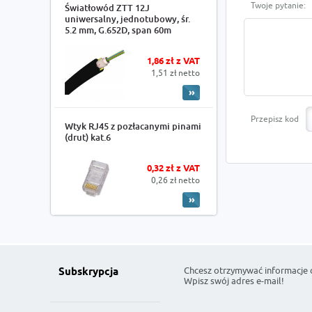
Twoje pytanie:
Światłowód ZTT 12J
uniwersalny, jednotubowy, śr.
5.2 mm, G.652D, span 60m
1,86 zł z VAT
1,51 zł netto
Przepisz kod
Wtyk RJ45 z pozłacanymi pinami
(drut) kat.6
0,32 zł z VAT
0,26 zł netto
Chcesz otrzymywać informacje 
Subskrypcja
Wpisz swój adres e-mail!