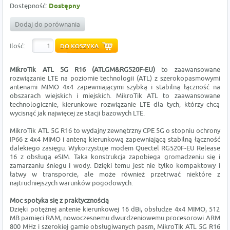
Dostępność:
Dostępny
Dodaj do porównania
Ilość:
MikroTik ATL 5G R16 (ATLGM&RG520F-EU)
to zaawansowane
rozwiązanie LTE na poziomie technologii (ATL) z szerokopasmowymi
antenami MIMO 4x4 zapewniającymi szybką i stabilną łączność na
obszarach wiejskich i miejskich. MikroTik ATL to zaawansowane
technologicznie, kierunkowe rozwiązanie LTE dla tych, którzy chcą
wycisnąć jak najwięcej ze stacji bazowych LTE.
MikroTik ATL 5G R16 to wydajny zewnętrzny CPE 5G o stopniu ochrony
IP66 z 4x4 MIMO i anteną kierunkową zapewniającą stabilną łączność
dalekiego zasięgu. Wykorzystuje modem Quectel RG520F-EU Release
16 z obsługą eSIM. Taka konstrukcja zapobiega gromadzeniu się i
zamarzaniu śniegu i wody. Dzięki temu jest nie tylko kompaktowy i
łatwy w transporcie, ale może również przetrwać niektóre z
najtrudniejszych warunków pogodowych.
Moc spotyka się z praktycznością
Dzięki potężnej antenie kierunkowej 16 dBi, obsłudze 4x4 MIMO, 512
MB pamięci RAM, nowoczesnemu dwurdzeniowemu procesorowi ARM
800 MHz i szerokiej gamie obsługiwanych pasm, MikroTik ATL 5G R16