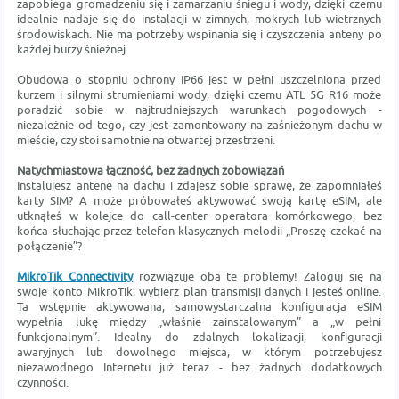
zapobiega gromadzeniu się i zamarzaniu śniegu i wody, dzięki czemu
idealnie nadaje się do instalacji w zimnych, mokrych lub wietrznych
środowiskach. Nie ma potrzeby wspinania się i czyszczenia anteny po
każdej burzy śnieżnej.
Obudowa o stopniu ochrony IP66 jest w pełni uszczelniona przed
kurzem i silnymi strumieniami wody, dzięki czemu ATL 5G R16 może
poradzić sobie w najtrudniejszych warunkach pogodowych -
niezależnie od tego, czy jest zamontowany na zaśnieżonym dachu w
mieście, czy stoi samotnie na otwartej przestrzeni.
Natychmiastowa łączność, bez żadnych zobowiązań
Instalujesz antenę na dachu i zdajesz sobie sprawę, że zapomniałeś
karty SIM? A może próbowałeś aktywować swoją kartę eSIM, ale
utknąłeś w kolejce do call-center operatora komórkowego, bez
końca słuchając przez telefon klasycznych melodii „Proszę czekać na
połączenie”?
MikroTik Connectivity
rozwiązuje oba te problemy! Zaloguj się na
swoje konto MikroTik, wybierz plan transmisji danych i jesteś online.
Ta wstępnie aktywowana, samowystarczalna konfiguracja eSIM
wypełnia lukę między „właśnie zainstalowanym” a „w pełni
funkcjonalnym”. Idealny do zdalnych lokalizacji, konfiguracji
awaryjnych lub dowolnego miejsca, w którym potrzebujesz
niezawodnego Internetu już teraz - bez żadnych dodatkowych
czynności.