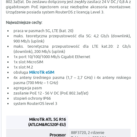
802.3af/at. Do zestawu dołączony jest zwykły zasilacz 24 V DC / 0,8 A z
gigabitowym PoE injectorem oraz niezbędne akcesoria montażowe.
Urządzenie posiada system RouterOS z licencją Level 3.
Najważniejsze cechy:
praca w pasmach 5G, LTE (kat. 20)
maks. teoretyczna przepustowość dla 5G: 4,2 Gb/s (downlink),
900 Mb/s (uplink)
maks. teoretyczna przepustowość dla LTE kat.20: 2 Gb/s
(downlink), 200 Mb/s (uplink)
1x port 10/100/1000 Mb/s Gigabit Ethernet
1x slot MicroSIM
1x slot M.2
obsługa
MikroTik eSIM
4x anteny średniego pasma (1,7 – 2,7 GHz) i 4x anteny niskiego
pasma (700 MHz – 1 GHz)
agregacja pasm
zasilanie PoE 12 - 56 V DC (PoE 802.3af/at)
stopień ochrony IP66
system RouterOS level 3
MikroTik ATL 5G R16
(ATLGM&RG520F-EU)
88F3720, 2-rdzenie
Procesor