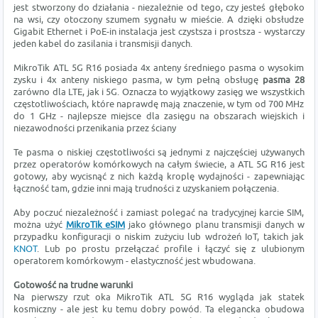
jest stworzony do działania - niezależnie od tego, czy jesteś głęboko
na wsi, czy otoczony szumem sygnału w mieście. A dzięki obsłudze
Gigabit Ethernet i PoE-in instalacja jest czystsza i prostsza - wystarczy
jeden kabel do zasilania i transmisji danych.
MikroTik ATL 5G R16 posiada 4x anteny średniego pasma o wysokim
zysku i 4x anteny niskiego pasma, w tym pełną obsługę
pasma 28
zarówno dla LTE, jak i 5G. Oznacza to wyjątkowy zasięg we wszystkich
częstotliwościach, które naprawdę mają znaczenie, w tym od 700 MHz
do 1 GHz - najlepsze miejsce dla zasięgu na obszarach wiejskich i
niezawodności przenikania przez ściany
Te pasma o niskiej częstotliwości są jednymi z najczęściej używanych
przez operatorów komórkowych na całym świecie, a ATL 5G R16 jest
gotowy, aby wycisnąć z nich każdą kroplę wydajności - zapewniając
łączność tam, gdzie inni mają trudności z uzyskaniem połączenia.
Aby poczuć niezależność i zamiast polegać na tradycyjnej karcie SIM,
można użyć
MikroTik eSIM
jako głównego planu transmisji danych w
przypadku konfiguracji o niskim zużyciu lub wdrożeń IoT, takich jak
KNOT
. Lub po prostu przełączać profile i łączyć się z ulubionym
operatorem komórkowym - elastyczność jest wbudowana.
Gotowość na trudne warunki
Na pierwszy rzut oka MikroTik ATL 5G R16 wygląda jak statek
kosmiczny - ale jest ku temu dobry powód. Ta elegancka obudowa