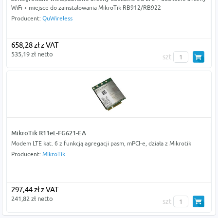
WiFi + miejsce do zainstalowania MikroTik RB912/RB922
Producent:
QuWireless
658,28 zł z VAT
535,19 zł netto
szt
MikroTik R11eL-FG621-EA
Modem LTE kat. 6 z funkcją agregacji pasm, mPCI-e, działa z Mikrotik
Producent:
MikroTik
297,44 zł z VAT
241,82 zł netto
szt