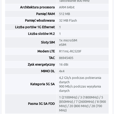
Taktowanie 800 MHz
Architektura procesora
ARM 64bit
Pamięć RAM
512 MB
Pamięć wbudowana
32 MB Flash
Liczba portów 1G Ethernet
1
Liczba slotów M.2
1
1x microSIM
Sloty SIM
eSIM
Modem LTE
R11mL-RG520F
TAC
86945405
Zysk energetyczny
16 dBi
MIMO DL
4x4
4,2 Gb/s podczas pobierania
danych
Kategoria 5G SA
900 Mb/s podczas wysyłania
danych
1 (2100MHz) / 3 (1800MHz) / 5
(850MHz) / 7 (2600MHz) / 8 (900
Pasma 5G SA FDD
MHz) / 20 (800 MHz) / 28 (700
MHz)