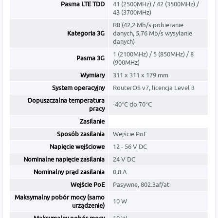
Pasma LTE TDD
41 (2500MHz) / 42 (3500MHz) /
43 (3700MHz)
R8 (42,2 Mb/s pobieranie
Kategoria 3G
danych, 5,76 Mb/s wysyłanie
danych)
1 (2100MHz) / 5 (850MHz) / 8
Pasma 3G
(900MHz)
Wymiary
311 x 311 x 179 mm
System operacyjny
RouterOS v7, licencja Level 3
Dopuszczalna temperatura
-40°C do 70°C
pracy
Zasilanie
Sposób zasilania
Wejście PoE
Napięcie wejściowe
12 - 56 V DC
Nominalne napięcie zasilania
24 V DC
Nominalny prąd zasilania
0,8 A
Wejście PoE
Pasywne, 802.3af/at
Maksymalny pobór mocy (samo
10 W
urządzenie)