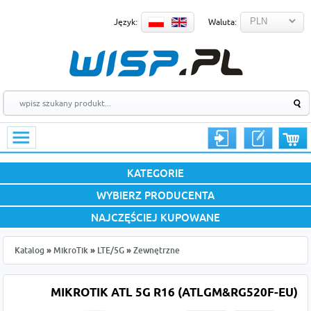
Język:
Waluta:
KATEGORIE
WYBIERZ PRODUCENTA
NAJCZĘŚCIEJ KUPOWANE
Katalog
»
MikroTik
»
LTE/5G
»
Zewnętrzne
MIKROTIK ATL 5G R16 (ATLGM&RG520F-EU)