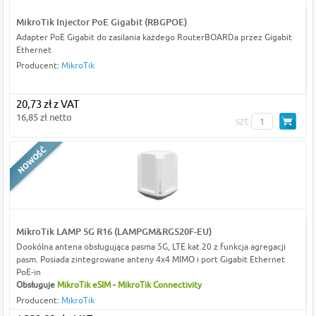
MikroTik Injector PoE Gigabit (RBGPOE)
Adapter PoE Gigabit do zasilania każdego RouterBOARDa przez Gigabit
Ethernet
Producent:
MikroTik
20,73 zł z VAT
16,85 zł netto
szt
MikroTik LAMP 5G R16 (LAMPGM&RG520F-EU)
Dookólna antena obsługująca pasma 5G, LTE kat.20 z funkcja agregacji
pasm. Posiada zintegrowane anteny 4x4 MIMO i port Gigabit Ethernet
PoE-in
Obsługuje
MikroTik eSIM
-
MikroTik Connectivity
Producent:
MikroTik