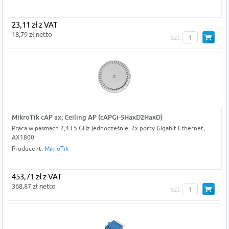
23,11 zł z VAT
18,79 zł netto
szt
MikroTik cAP ax, Ceiling AP (cAPGi-5HaxD2HaxD)
Praca w pasmach 2,4 i 5 GHz jednocześnie, 2x porty Gigabit Ethernet,
AX1800
Producent:
MikroTik
453,71 zł z VAT
368,87 zł netto
szt