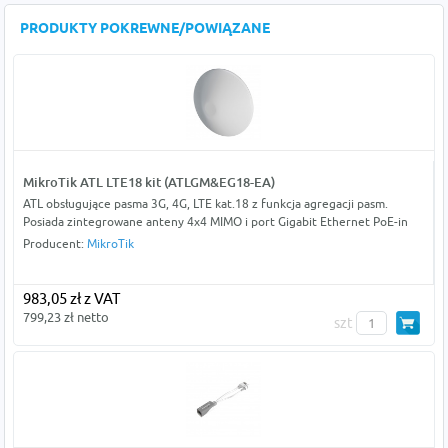
PRODUKTY POKREWNE/POWIĄZANE
MikroTik ATL LTE18 kit (ATLGM&EG18-EA)
ATL obsługujące pasma 3G, 4G, LTE kat.18 z funkcja agregacji pasm.
Posiada zintegrowane anteny 4x4 MIMO i port Gigabit Ethernet PoE-in
Producent:
MikroTik
983,05 zł z VAT
799,23 zł netto
szt