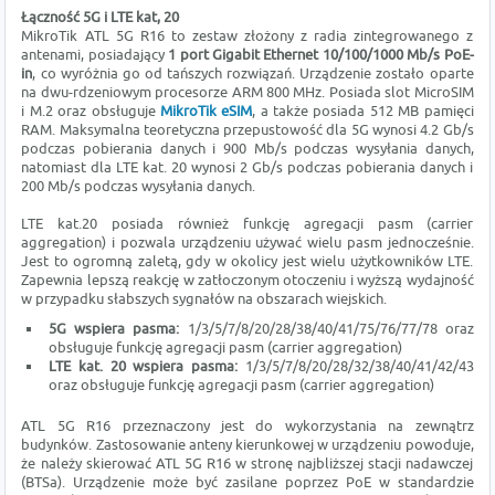
Łączność 5G i LTE kat, 20
MikroTik ATL 5G R16 to zestaw złożony z radia zintegrowanego z
antenami, posiadający
1 port Gigabit Ethernet 10/100/1000 Mb/s PoE-
in
, co wyróżnia go od tańszych rozwiązań. Urządzenie zostało oparte
na dwu-rdzeniowym procesorze ARM 800 MHz. Posiada slot MicroSIM
i M.2 oraz obsługuje
MikroTik eSIM
, a także posiada 512 MB pamięci
RAM. Maksymalna teoretyczna przepustowość dla 5G wynosi 4.2 Gb/s
podczas pobierania danych i 900 Mb/s podczas wysyłania danych,
natomiast dla LTE kat. 20 wynosi 2 Gb/s podczas pobierania danych i
200 Mb/s podczas wysyłania danych.
LTE kat.20 posiada również funkcję agregacji pasm (carrier
aggregation) i pozwala urządzeniu używać wielu pasm jednocześnie.
Jest to ogromną zaletą, gdy w okolicy jest wielu użytkowników LTE.
Zapewnia lepszą reakcję w zatłoczonym otoczeniu i wyższą wydajność
w przypadku słabszych sygnałów na obszarach wiejskich.
5G wspiera pasma:
1/3/5/7/8/20/28/38/40/41/75/76/77/78 oraz
obsługuje funkcję agregacji pasm (carrier aggregation)
LTE kat. 20 wspiera pasma:
1/3/5/7/8/20/28/32/38/40/41/42/43
oraz obsługuje funkcję agregacji pasm (carrier aggregation)
ATL 5G R16 przeznaczony jest do wykorzystania na zewnątrz
budynków. Zastosowanie anteny kierunkowej w urządzeniu powoduje,
że należy skierować ATL 5G R16 w stronę najbliższej stacji nadawczej
(BTSa). Urządzenie może być zasilane poprzez PoE w standardzie