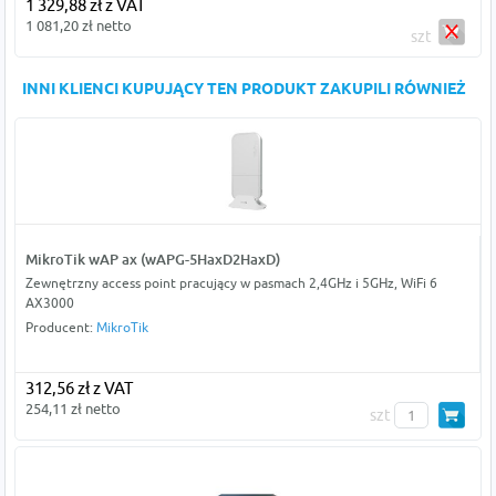
1 329,88 zł z VAT
1 081,20 zł netto
szt
INNI KLIENCI KUPUJĄCY TEN PRODUKT ZAKUPILI RÓWNIEŻ
MikroTik wAP ax (wAPG-5HaxD2HaxD)
Zewnętrzny access point pracujący w pasmach 2,4GHz i 5GHz, WiFi 6
AX3000
Producent:
MikroTik
312,56 zł z VAT
254,11 zł netto
szt