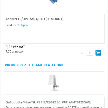
Adapter LC/UPC, SM, QUAD (SC MOUNT)
Producent:
Opto
9,23 zł z VAT
7,50 zł netto
szt
PRODUKTY Z TEJ SAMEJ KATEGORII
QuSpot dla MikroTik RB912/RB922 5G, WiFi (AMT9125GWS)
Zintegrowane wielopasmowe anteny dookólne 5G LTE + dookólne anteny