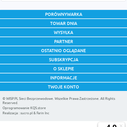
PORÓWNYWARKA
TOWAR DNIA
WYSYŁKA
PARTNER
OSTATNIO OGLĄDANE
SUBSKRYPCJA
O SKLEPIE
INFORMACJE
TWOJE KONTO
©
WISP.PL Sieci Bezprzewodowe
. Wszelkie Prawa Zastrzeżone. All Rights
Reserved.
Oprogramowanie KQS.store
Realizacja :
sucro.pl
&
Farin Inc