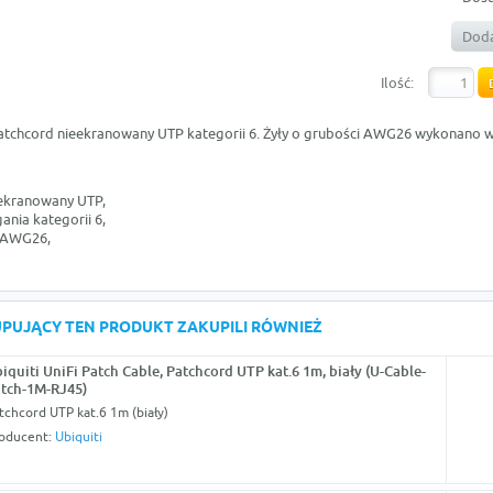
Doda
Ilość:
patchcord nieekranowany UTP kategorii 6. Żyły o grubości AWG26 wykonano w
ekranowany UTP,
nia kategorii 6,
, AWG26,
KUPUJĄCY TEN PRODUKT ZAKUPILI RÓWNIEŻ
iquiti UniFi Patch Cable, Patchcord UTP kat.6 1m, biały (U-Cable-
tch-1M-RJ45)
tchcord UTP kat.6 1m (biały)
oducent:
Ubiquiti