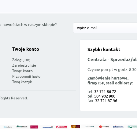
o nowościach w naszym sklepie?
Twoje konto
Szybki kontakt
Centrala - Sprzedaż/o
Zaloguj się
Zarejestruj się
Czynne pon-pt w godz. 8:30
Twoje konto
Przypomnij hasło
Zamówienia hurtowe,
Twój koszyk
firmy ISP, stali odbiorcy:
tel.
32 721 86 72
tel.
504 902 900
 Rights Reserved.
fax.
32 721 87 96