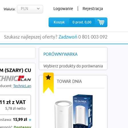
Logowanie
Rejestracja
Waluta:
Koszyk
0
prod.
0,00
Szukasz najlepszej oferty?
Zadzwoń
0 801 003 092
PORÓWNYWARKA
Wybierz produkty do porównania
M (SZARY) CU
TOWAR DNIA
ducent:
TechnicLan
,11 zł z VAT
5,78 zł netto
ostawa:
15,99 zł
ępność:
Dostępny