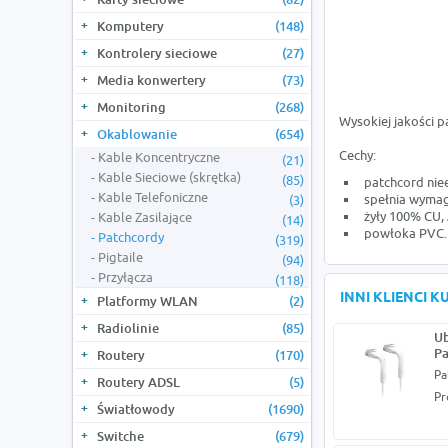
Komputery
(148)
Kontrolery sieciowe
(27)
Media konwertery
(73)
Monitoring
(268)
Wysokiej jakości 
Okablowanie
(654)
Cechy:
Kable Koncentryczne
(21)
Kable Sieciowe (skrętka)
(85)
patchcord nie
Kable Telefoniczne
spełnia wymaga
(3)
żyły 100% CU
Kable Zasilające
(14)
powłoka PVC.
Patchcordy
(319)
Pigtaile
(94)
Przyłącza
(118)
INNI KLIENCI 
Platformy WLAN
(2)
Radiolinie
(85)
Ub
Pa
Routery
(170)
Pa
Routery ADSL
(5)
Pr
Światłowody
(1690)
Switche
(679)