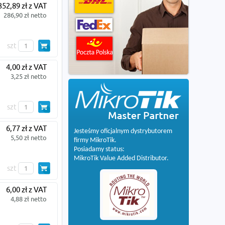
352,89 zł z VAT
286,90 zł netto
szt
4,00 zł z VAT
3,25 zł netto
szt
6,77 zł z VAT
Jesteśmy oficjalnym dystrybutorem
5,50 zł netto
firmy MikroTik.
Posiadamy status:
MikroTik Value Added Distributor.
szt
6,00 zł z VAT
4,88 zł netto