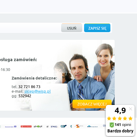
bsługa zamówień:
-16:30
Zamówienia detaliczne:
tel.
32 721 86 73
e-mail:
sklep@wisp.pl
gg:
532942
ZOBACZ WIĘCEJ