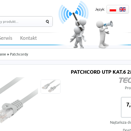
Język:
Serwis
Kontakt
anie
»
Patchcordy
PATCHCORD UTP KAT.6 2
Pro
7
Najtańsza d
Dost