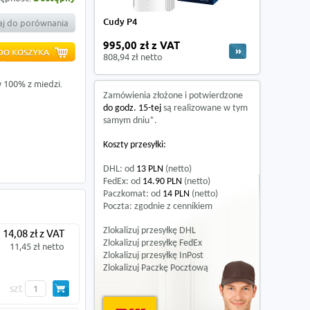
Cudy P4
j do porównania
995,00 zł z VAT
808,94 zł netto
 100% z miedzi.
Zamówienia złożone i potwierdzone
do godz. 15-tej
są realizowane w tym
samym dniu*.
Koszty przesyłki:
DHL: od
13 PLN
(netto)
FedEx: od
14.90 PLN
(netto)
Paczkomat: od
14 PLN
(netto)
Poczta: zgodnie z cennikiem
Zlokalizuj przesyłkę DHL
14,08 zł z VAT
Zlokalizuj przesyłkę FedEx
11,45 zł netto
Zlokalizuj przesyłkę InPost
Zlokalizuj Paczkę Pocztową
szt