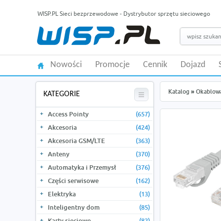
WISP.PL Sieci bezprzewodowe - Dystrybutor sprzętu sieciowego
Nowości
Promocje
Cennik
Dojazd
Katalog
»
Okablow
KATEGORIE
Access Pointy
(657)
Akcesoria
(424)
Akcesoria GSM/LTE
(363)
Anteny
(370)
Automatyka i Przemysł
(376)
Części serwisowe
(162)
Elektryka
(13)
Inteligentny dom
(85)
Karty sieciowe
(82)