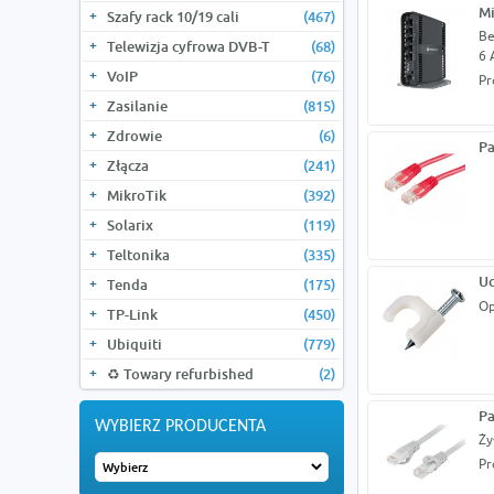
Mi
Szafy rack 10/19 cali
(467)
Be
Telewizja cyfrowa DVB-T
(68)
6 
VoIP
(76)
Pr
Zasilanie
(815)
Zdrowie
(6)
Pa
Złącza
(241)
MikroTik
(392)
Solarix
(119)
Teltonika
(335)
Uc
Tenda
(175)
Op
TP-Link
(450)
Ubiquiti
(779)
♻️ Towary refurbished
(2)
Pa
WYBIERZ PRODUCENTA
Ży
Pr