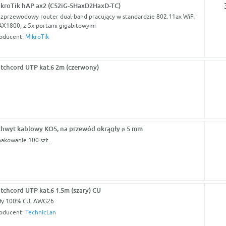
kroTik hAP ax2 (C52iG-5HaxD2HaxD-TC)
zprzewodowy router dual-band pracujący w standardzie 802.11ax WiFi
AX1800, z 5x portami gigabitowymi
oducent:
MikroTik
tchcord UTP kat.6 2m (czerwony)
hwyt kablowy KO5, na przewód okrągły ø 5 mm
akowanie 100 szt.
tchcord UTP kat.6 1.5m (szary) CU
ły 100% CU, AWG26
oducent:
TechnicLan