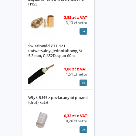
H155
3,85 zł z VAT
3,13 zł netto
Światłowód ZTT 12J
uniwersalny, jednotubowy, śr.
5.2 mm, G.652D, span 60m
1,86 zł z VAT
1,51 zł netto
Wtyk RJ45 z pozłacanymi pinami
(drut) kat.6
0,32 zł z VAT
0,26 zł netto