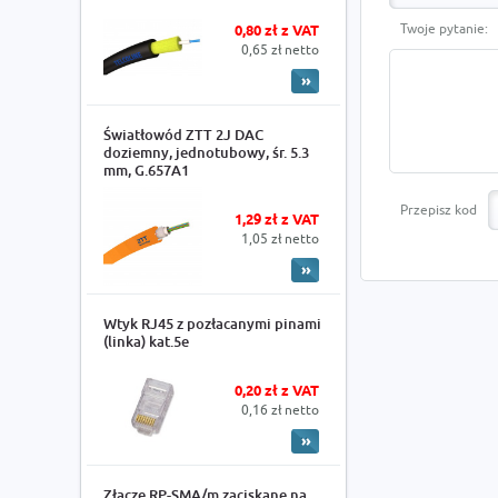
Twoje pytanie:
0,80 zł z VAT
0,65 zł netto
Światłowód ZTT 2J DAC
doziemny, jednotubowy, śr. 5.3
mm, G.657A1
Przepisz kod
1,29 zł z VAT
1,05 zł netto
Wtyk RJ45 z pozłacanymi pinami
(linka) kat.5e
0,20 zł z VAT
0,16 zł netto
Złącze RP-SMA/m zaciskane na