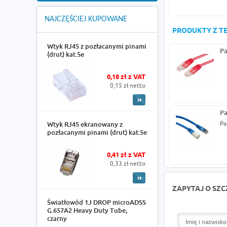
NAJCZĘŚCIEJ KUPOWANE
PRODUKTY Z TE
Wtyk RJ45 z pozłacanymi pinami
Pa
(drut) kat.5e
0,18 zł z VAT
0,15 zł netto
Pa
Pa
Wtyk RJ45 ekranowany z
pozłacanymi pinami (drut) kat.5e
0,41 zł z VAT
0,33 zł netto
ZAPYTAJ O SZ
Światłowód 1J DROP microADSS
G.657A2 Heavy Duty Tube,
czarny