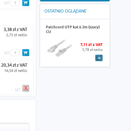
szt
OSTATNIO OGLĄDANE
Patchcord UTP kat.6 2m (szary)
3,38 zł z VAT
CU
2,75 zł netto
7,11 zł z VAT
5,78 zł netto
szt
20,34 zł z VAT
16,54 zł netto
szt