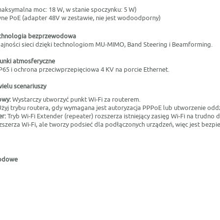
maksymalna moc: 18 W, w stanie spoczynku: 5 W)
ne PoE (adapter 48V w zestawie, nie jest wodoodporny)
chnologia bezprzewodowa
ajności sieci dzięki technologiom MU-MIMO, Band Steering i Beamforming.
unki atmosferyczne
5 i ochrona przeciwprzepięciowa 4 KV na porcie Ethernet.
ielu scenariuszy
owy:
Wystarczy utworzyć punkt Wi-Fi za routerem.
żyj trybu routera, gdy wymagana jest autoryzacja PPPoE lub utworzenie oddz
er:
Tryb Wi-Fi Extender (repeater) rozszerza istniejący zasięg Wi-Fi na trudno
szerza Wi-Fi, ale tworzy podsieć dla podłączonych urządzeń, więc jest bezpiec
wodowe