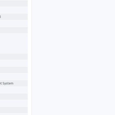
l
et System