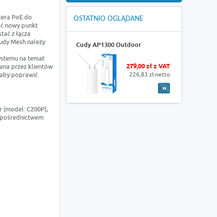
tera PoE do
OSTATNIO OGLĄDANE
ać nowy punkt
tać z łącza
udy Mesh należy
Cudy AP1300 Outdoor
ystemu na temat
279,00 zł z VAT
ana przez klientów
, aby poprawić
226,83 zł netto
 (model: C200P),
a pośrednictwem