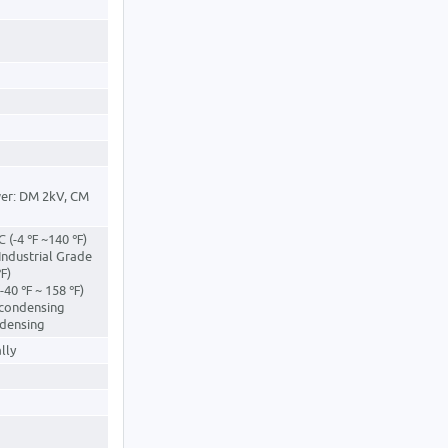
wer: DM 2kV, CM
℃ (-4 ℉ ~140 ℉)
ndustrial Grade
℉)
-40 ℉ ~ 158 ℉)
-condensing
ndensing
lly