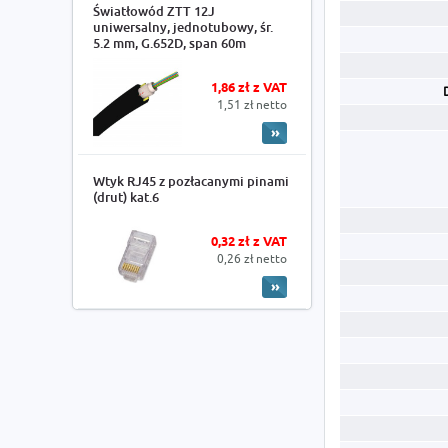
Światłowód ZTT 12J
uniwersalny, jednotubowy, śr.
5.2 mm, G.652D, span 60m
1,86 zł z VAT
1,51 zł netto
Wtyk RJ45 z pozłacanymi pinami
(drut) kat.6
0,32 zł z VAT
0,26 zł netto