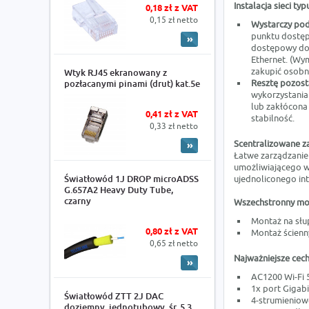
Instalacja sieci ty
0,18 zł z VAT
0,15 zł netto
Wystarczy pod
punktu dostę
dostępowy do 
Ethernet. (Wy
zakupić osobn
Wtyk RJ45 ekranowany z
Resztę pozost
pozłacanymi pinami (drut) kat.5e
wykorzystania
lub zakłócona 
0,41 zł z VAT
stabilność.
0,33 zł netto
Scentralizowane 
Łatwe zarządzanie
umożliwiającego w
Światłowód 1J DROP microADSS
ujednoliconego int
G.657A2 Heavy Duty Tube,
czarny
Wszechstronny mo
Montaż na słu
0,80 zł z VAT
Montaż ścienn
0,65 zł netto
Najważniejsze cech
AC1200 Wi-Fi 5
1x port Gigab
Światłowód ZTT 2J DAC
4-strumieniow
doziemny, jednotubowy, śr. 5.3