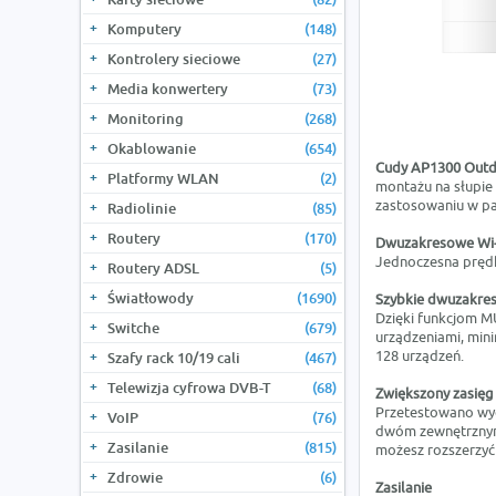
Komputery
(148)
Kontrolery sieciowe
(27)
Media konwertery
(73)
Monitoring
(268)
Okablowanie
(654)
Cudy AP1300 Out
Platformy WLAN
(2)
montażu na słupie 
zastosowaniu w pa
Radiolinie
(85)
Routery
(170)
Dwuzakresowe Wi-
Jednoczesna prędko
Routery ADSL
(5)
Światłowody
(1690)
Szybkie dwuzakre
Dzięki funkcjom M
Switche
(679)
urządzeniami, min
128 urządzeń.
Szafy rack 10/19 cali
(467)
Telewizja cyfrowa DVB-T
(68)
Zwiększony zasięg
Przetestowano wyda
VoIP
(76)
dwóm zewnętrznym 
Zasilanie
(815)
możesz rozszerzyć 
Zdrowie
(6)
Zasilanie