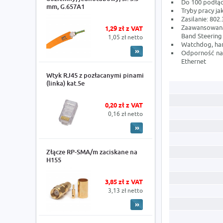
Do 100 podłą
mm, G.657A1
Tryby pracy ja
Zasilanie: 80
Zaawansowana
1,29 zł z VAT
Band Steering
1,05 zł netto
Watchdog, ha
Odporność na
Ethernet
Wtyk RJ45 z pozłacanymi pinami
(linka) kat.5e
0,20 zł z VAT
0,16 zł netto
Złącze RP-SMA/m zaciskane na
H155
3,85 zł z VAT
3,13 zł netto