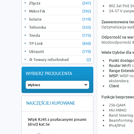
Złącza
(241)
802.3at PoE (
24–57 V pasyw
MikroTik
(392)
Solarix
(119)
Zaawansowana te
Optymalizacja wyd
Teltonika
(335)
Tenda
(175)
Odporność na war
Wodoodporność IP6
TP-Link
(450)
Ubiquiti
(779)
Wiele trybów dla w
♻️ Towary refurbished
(2)
Punkt dostęp
Router Wi-Fi:
U
Range Extend
WYBIERZ PRODUCENTA
WISP:
WISP roz
ekstendera.
Client
Funkcje bezprze
NAJCZĘŚCIEJ KUPOWANE
256-QAM
MU-MIMO
Band Steering
Wtyk RJ45 z pozłacanymi pinami
Beamforming
(drut) kat.5e
IPv4/IPv6