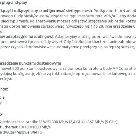
pu plug-and-play
łączyć i odłączyć, aby skonfigurować sieć typu mesh:
Podłącz port LAN adap
powego Cudy Mesh/routera/urządzenia typu mesh/routera VPN/AC, aby dod
sieci typu mesh. Po sparowaniu możesz odłączyć urządzenie lub nadal korzys
maga oprogramowania sprzętowego nowszego niż 1.15.28, inne urządzenie C
o).
aw adaptacyjnemu routingowi:
Adaptacyjny routing poprawia świadomość s
 przepustowości przez każdy węzeł. Gdy ścieżka backhaul zostanie zablokow
przez czynniki środowiskowe, automatycznie przełączy się na lepszą ścieżkę
zarządzanie punktami dostępowymi
 nawet 200 punktami dostępowymi za pomocą kontrolera Cudy AP Controller
ydajną konfigurację zbiorczą i aktualizacje oprogramowania układowego z
erfejsu.
ntaż
pie
y
y:
: jednoczesna prędkość WiFi 300 Mb/s (2,4 GHz) i 867 Mb/s (5 GHz)
it Ethernet 10/100/1000 Mb/s
e dwuzakresowe Wi-Fi 5