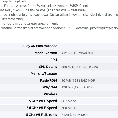
czonych urządzeń
ko: Router, Access Point, Wzmacniacz sygnału, WISP, Client
2.3at PoE, 48–57 V pasywne PoE (adapter PoE w zestawie)
 technologia bezprzewodowa: Optymalizacja wydajności sieci dzięki tech
 i Beamforming
rmonogram ponownego uruchomienia
 warunki atmosferyczne: Wodoodporność IP65 i ochrona przeciwprzepięcio
Cudy AP1300 Outdoor
Model Version
AP1300 Outdoor 1.0
CPU
CPU Details
880 MHz Dual-Core CPU
Memory/Storage
Flash/ROM
16 MB (128 Mbit) NOR
DDR/RAM
128 MB (1 Gbit) DDR3
Wireless
5 GHz Wi-Fi Speed
867 Mbps
2.4 GHz Wi-Fi Speed
300 Mbps
5 GHz Wi-Fi Streams
2T2R (2×2 MIMO)