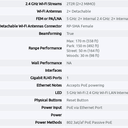
2.4 GHz Wi-Fi Streams
2T2R (2×2 MIMO)
Wi-Fi Antennas
2× Detachable
FEM or PA/LNA
5 GHz: 2× Internal 2.4 GHz: 2× Interna
Detachable Wi-Fi Antennas Connector
RP-SMA Female
Beamforming
True
Max: 170 m (558 ft)
Park: 150 m (492 ft)
Range Performance
Street: 50 m (164 ft)
Woods: 30 m (98 ft)
Wall Performance
NA
Interfaces
Gigabit RJ45 Ports
1
Ethernet Notes
Accepts PoE powering
LED
5 GHz Wi-Fi 2.4 GHz Wi-Fi LAN Intern
Physical Buttons
Reset Button
Power Input
PoE via Ethernet Port
Power
Power Methods
802.3at/af PoE Passive PoE