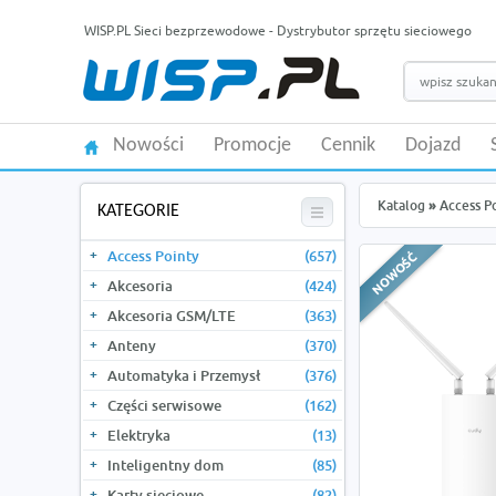
WISP.PL Sieci bezprzewodowe - Dystrybutor sprzętu sieciowego
Nowości
Promocje
Cennik
Dojazd
Katalog
»
Access P
KATEGORIE
Access Pointy
(657)
Akcesoria
(424)
Akcesoria GSM/LTE
(363)
Anteny
(370)
Automatyka i Przemysł
(376)
Części serwisowe
(162)
Elektryka
(13)
Inteligentny dom
(85)
Karty sieciowe
(82)