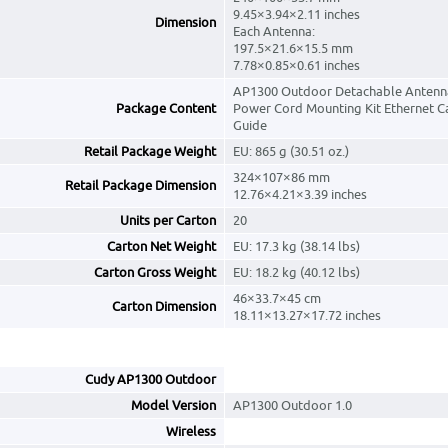
9.45×3.94×2.11 inches
Dimension
Each Antenna:
197.5×21.6×15.5 mm
7.78×0.85×0.61 inches
AP1300 Outdoor Detachable Antenn
Package Content
Power Cord Mounting Kit Ethernet Ca
Guide
Retail Package Weight
EU: 865 g (30.51 oz.)
324×107×86 mm
Retail Package Dimension
12.76×4.21×3.39 inches
Units per Carton
20
Carton Net Weight
EU: 17.3 kg (38.14 lbs)
Carton Gross Weight
EU: 18.2 kg (40.12 lbs)
46×33.7×45 cm
Carton Dimension
18.11×13.27×17.72 inches
Cudy AP1300 Outdoor
Model Version
AP1300 Outdoor 1.0
Wireless