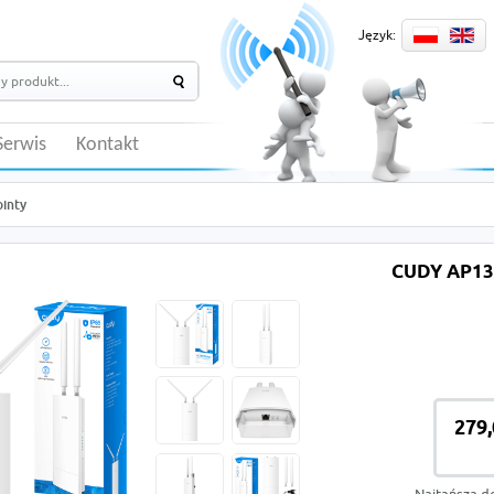
Język:
Serwis
Kontakt
ointy
CUDY AP1
279,