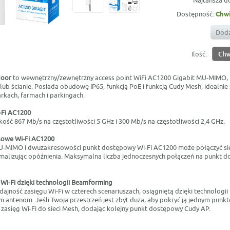
Najtańsza d
Dostępność:
Chwi
Doda
Ilość:
door
to wewnętrzny/zewnętrzny access point WiFi AC1200 Gigabit MU-MIMO,
lub ścianie. Posiada obudowę IP65, funkcją PoE i funkcją Cudy Mesh, idealnie
rkach, farmach i parkingach.
Fi AC1200
ść 867 Mb/s na częstotliwości 5 GHz i 300 Mb/s na częstotliwości 2,4 GHz.
sowe Wi-Fi AC1200
U-MIMO i dwuzakresowości punkt dostępowy Wi-Fi AC1200 może połączyć si
imalizując opóźnienia. Maksymalna liczba jednoczesnych połączeń na punkt 
 Wi-Fi dzięki technologii Beamforming
jność zasięgu Wi-Fi w czterech scenariuszach, osiągniętą dzięki technologi
antenom. Jeśli Twoja przestrzeń jest zbyt duża, aby pokryć ją jednym pun
zasięg Wi-Fi do sieci Mesh, dodając kolejny punkt dostępowy Cudy AP.