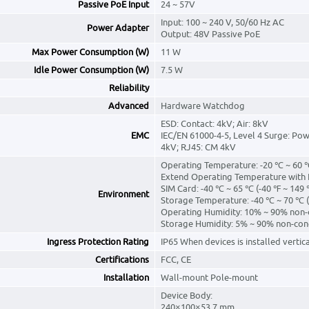
Passive PoE Input
24 ~ 57V
Input: 100 ~ 240 V, 50/60 Hz AC
Power Adapter
Output: 48V Passive PoE
Max Power Consumption (W)
11 W
Idle Power Consumption (W)
7.5 W
Reliability
Advanced
Hardware Watchdog
ESD: Contact: 4kV; Air: 8kV
EMC
IEC/EN 61000-4-5, Level 4 Surge: Po
4kV; RJ45: CM 4kV
Operating Temperature: -20 ℃ ~ 60 
Extend Operating Temperature with I
SIM Card: -40 ℃ ~ 65 ℃ (-40 ℉ ~ 149 
Environment
Storage Temperature: -40 ℃ ~ 70 ℃ (
Operating Humidity: 10% ~ 90% non
Storage Humidity: 5% ~ 90% non-co
Ingress Protection Rating
IP65 When devices is installed vertica
Certifications
FCC, CE
Installation
Wall-mount Pole-mount
Device Body:
240×100×53.7 mm