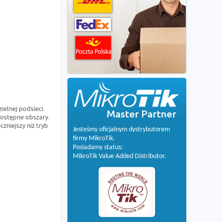
ielnej podsieci.
 dostępne obszary.
zniejszy niż tryb
Jesteśmy oficjalnym dystrybutorem
firmy MikroTik.
Posiadamy status:
MikroTik Value Added Distributor.