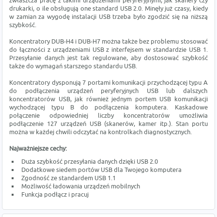
zwłaszcza pracę z takimi urządzeniami peryferyjnymi, jak skanery czy
drukarki, o ile obsługują one standard USB 2.0. Minęły już czasy, kiedy
w zamian za wygodę instalacji USB trzeba było zgodzić się na niższą
szybkość.
Koncentratory DUB-H4 i DUB-H7 można także bez problemu stosować
do łączności z urządzeniami USB z interfejsem w standardzie USB 1.
Przesyłanie danych jest tak regulowane, aby dostosować szybkość
także do wymagań starszego standardu USB.
Koncentratory dysponują 7 portami komunikacji przychodzącej typu A
do podłączenia urządzeń peryferyjnych USB lub dalszych
koncentratorów USB, jak również jednym portem USB komunikacji
wychodzącej typu B do podłączenia komputera. Kaskadowe
połączenie odpowiedniej liczby koncentratorów umożliwia
podłączenie 127 urządzeń USB (skanerów, kamer itp.). Stan portu
można w każdej chwili odczytać na kontrolkach diagnostycznych.
Najważniejsze cechy:
Duża szybkość przesyłania danych dzięki USB 2.0
Dodatkowe siedem portów USB dla Twojego komputera
Zgodność ze standardem USB 1.1
Możliwość ładowania urządzeń mobilnych
Funkcja podłącz i pracuj