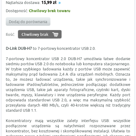
Najtańsza dostawa:
15,99 zł
Dostępność:
Chwilowy brak towaru
Dodaj do porównania
Ilość:
D-Link DUB-H7
to 7-portowy koncentrator USB 2.0.
7-portowy koncentrator USB 2.0 DUB-H7 umożliwia łatwe dodanie
siedmiu portów USB 2.0 do notebooka lub komputera stacjonarnego.
W trybie szybkiego ładowania każdy z portów USB może zapewnić
maksymalny prąd ładowania 2,4 A dla urządzeń mobilnych. Oznacza
to, że możesz ładować urządzenia, takie jak synchronizowanie i
ładowanie iPadów/tabletów, jednocześnie podłączając dodatkowe
urządzenia USB, takie jak aparaty fotograficzne, czytniki kart, dyski
twarde, myszy, klawiatury i inne urządzenia peryferyjne. Każdy port
odpowiada standardowi USB 2.0, a więc ma maksymalną szybkość
przesyłania danych 480 Mb/s, czyli 40-krotnie większą niż tradycyjny
standard USB 1.1.
Koncentratory mają wszystkie zalety interfejsu USB: wszystkie
podłączone urządzenia są natychmiast rozpoznawane przez
koncentrator, bez kosztownej i skomplikowanej instalacji. Ułatwia to