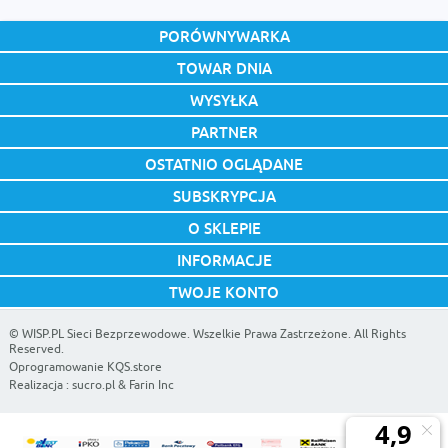
PORÓWNYWARKA
TOWAR DNIA
WYSYŁKA
PARTNER
OSTATNIO OGLĄDANE
SUBSKRYPCJA
O SKLEPIE
INFORMACJE
TWOJE KONTO
©
WISP.PL Sieci Bezprzewodowe
. Wszelkie Prawa Zastrzeżone. All Rights
Reserved.
Oprogramowanie KQS.store
Realizacja :
sucro.pl
&
Farin Inc